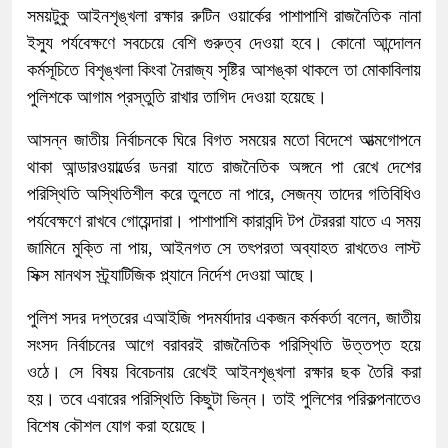
সময়টুকু আইনশৃঙ্খলা রক্ষার রুটিন ওয়ার্কের পাশাপাশি রাজনৈতিক নানা
ইস্যু পর্যবেক্ষণে সবচেয়ে বেশি গুরুত্ব দেওয়া হবে। কোনো আন্দোলন
কর্মসূচিতে বিশৃঙ্খলা কিংবা নৈরাজ্য সৃষ্টির আশঙ্কা থাকলে তা মোকাবিলায়
পুলিশকে আগাম প্রস্তুতি রাখার তাগিদ দেওয়া হয়েছে।
আসন্ন জাতীয় নির্বাচনকে ঘিরে বিগত সময়ের মতো বিদেশে আত্মগোপনে
থাকা আন্ডারওয়ার্ল্ডের ডনরা যাতে রাজনৈতিক অঙ্গনে পা রেখে দেশের
পরিস্থিতি অস্থিতিশীল করে তুলতে না পারে, সেজন্য তাদের গতিবিধিও
পর্যবেক্ষণে রাখবে গোয়েন্দারা। পাশাপাশি কারাবন্দি টপ টেরররা যাতে এ সময়
জামিনে মুক্তি না পায়, আইনগত সে তৎপরতা অব্যাহত রাখতেও লাস্ট
সিক্স মানথস স্ট্র্যাটিজিক প্ল্যানে নির্দেশ দেওয়া আছে।
পুলিশ সদর দপ্তরের এআইজি পদমর্যাদার একজন কর্মকর্তা বলেন, জাতীয়
সংসদ নির্বাচনের আগে বরাবরই রাজনৈতিক পরিস্থিতি উত্তপ্ত হয়ে
ওঠে। সে বিষয় বিবেচনায় রেখেই আইনশৃঙ্খলা রক্ষার ছক তৈরি করা
হয়। তবে এবারের পরিস্থিতি কিছুটা ভিন্ন। তাই পুলিশের পরিকল্পনাতেও
বিশেষ কৌশল যোগ করা হয়েছে।