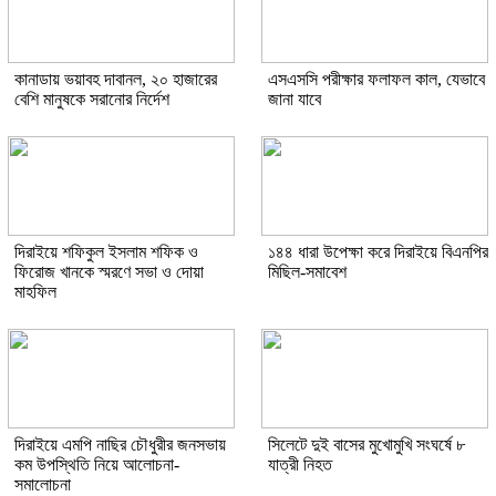
কানাডায় ভয়াবহ দাবানল, ২০ হাজারের
এসএসসি পরীক্ষার ফলাফল কাল, যেভাবে
বেশি মানুষকে সরানোর নির্দেশ
জানা যাবে
দিরাইয়ে শফিকুল ইসলাম শফিক ও
১৪৪ ধারা উপেক্ষা করে দিরাইয়ে বিএনপির
ফিরোজ খানকে স্মরণে সভা ও দোয়া
মিছিল-সমাবেশ
মাহফিল
দিরাইয়ে এমপি নাছির চৌধুরীর জনসভায়
সিলেটে দুই বাসের মুখোমুখি সংঘর্ষে ৮
কম উপস্থিতি নিয়ে আলোচনা-
যাত্রী নিহত
সমালোচনা