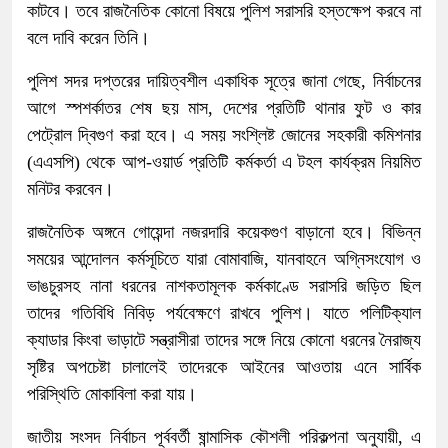
কাটবে। তবে রাজনৈতিক কোনো বিষয়ে পুলিশ সরাসরি হস্তক্ষেপ করবে না
বলে দাবি করেন তিনি।
পুলিশ সদর দপ্তরের দায়িত্বশীল একাধিক সূত্রে জানা গেছে, নির্বাচনের
আগে স্পশর্কাতর শেষ ছয় মাস, দেশের প্রতিটি থানার ফুট ও কার
পেট্রোল দ্বিগুণ করা হবে। এ সময় সংশ্লিষ্ট জোনের সহকারী কমিশনার
(এএসপি) থেকে আপ-ওয়ার্ড প্রতিটি কর্মকর্তা এ টহল কার্যক্রম নিয়মিত
মনিটর করবেন।
রাজনৈতিক অঙ্গনে গোয়েন্দা নজরদারি কয়েকগুণ বাড়ানো হবে। বিভিন্ন
সময়ের আন্দোলন কর্মসূচিতে যারা বোমাবাজি, যানবাহনে অগ্নিসংযোগ ও
ভাঙচুরসহ নানা ধরনের নাশকতামূলক কর্মকাণ্ডে সরাসরি জড়িত ছিল
তাদের গতিবিধি নিবিড় পর্যবেক্ষণে রাখবে পুলিশ। যাতে পলিটিক্যাল
ক্যাডার কিংবা ভাড়াটে সন্ত্রাসীরা তাদের সঙ্গে নিয়ে কোনো ধরনের নৈরাজ্য
সৃষ্টির অপচেষ্টা চালালেই তাদেরকে আইনের আওতায় এনে সার্বিক
পরিস্থিতি মোকাবিলা করা যায়।
জাতীয় সংসদ নির্বাচন পূর্ববর্তী ষান্মাসিক কৌশলী পরিকল্পনা অনুযায়ী, এ