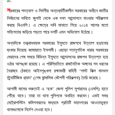
স
রকারের পদত্যাগ ও নির্দলীয় অন্তর্র্বর্তীকালীন সরকারের অধীনে জাতীয়
নির্বাচনের দাবিতে জুলাই থেকে এক দফা আন্দোলনে যাওয়ার পরিকল্পনা
করছে বিএনপি। এ ক্ষেত্রে দাবি মানাতে গিয়ে ২০১৪ সালের মতো
সহিংসতায় জড়িয়ে পড়তে পারে দলটি এমন অভিযোগ উঠেছে।
অন্যদিকে তত্ত্বাবধায়ক সরকারের ইস্যুতে রাজপথে উত্তাপ ছড়ানোর
হুংকার দিয়েছে জামায়াতে ইসলামী। এছাড়া গতানুগতিক ধারায় সরকারের
মেয়াদের শেষ সময়ে বিভিন্ন ইস্যুতে আন্দোলনের রাজপথ উত্তপ্ত হয়ে
ওঠার আশঙ্কা রয়েছে। এ পরিস্থিতিতে রাজনৈতিক অঙ্গনের সব ধরনের
নৈরাজ্য ঠেকাতে আইনশৃঙ্খলা রক্ষাকারী বাহিনী ‘লাস্ট সিক্স মানথস
স্ট্র্যাটিজিক প্ল্যান’ (শেষ ষান্মাসিক কৌশলী পরিকল্পনা) তৈরি করেছে।
আগামী মাসের শুরুতেই এ ‘ছক’ জেলা পুলিশ সুপারদের (এসপি) হাতে
পৌঁছে যাবে। তারা তা থানা পুলিশকে অবহিত করবেন। একই সময়
মেট্রোপলিটন কমিশনারদের মাধ্যমে প্রতিটি মহানগরের আওতাভুক্ত
থানাগুলোকে নির্দেশ দেওয়া হবে।