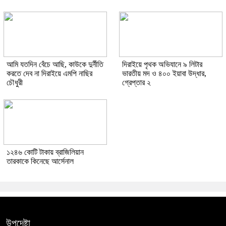
আমি যতদিন বেঁচে আছি, কাউকে দুর্নীতি
দিরাইয়ে পৃথক অভিযানে ৯ লিটার
করতে দেব না দিরাইয়ে এমপি নাছির
ভারতীয় মদ ও ৪০০ ইয়াবা উদ্ধার,
চৌধুরী
গ্রেপ্তার ২
১২৪৬ কোটি টাকায় ব্রাজিলিয়ান
তারকাকে কিনেছে আর্সেনাল
উপদেষ্টা