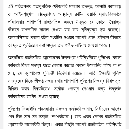
এই পরিকল্পনায় গতানুগতিক ফৌজদারি মামলার তদন্ত, আসামি ধরপাকড়
ও আইনশৃঙ্খলা নিয়ন্ত্রণসহ অন্যান্য রুটিন ওয়ার্ক স্বাভাবিকভাবে
পরিচালনার পাশাপাশি রাজনৈতিক অঙ্গনে উদ্ভূত যে কোনো নৈরাজ্য
কীভাবে তাৎক্ষণিক সামাল দেওয়া যায় তার সুবিন্যস্ত ছক রয়েছে।
অনাকাক্সিক্ষত কোনো ঘটনা সংঘটিত হওয়ার আগেই কোন কৌশলে কীভাবে
তা দ্রুত প্রতিরোধ করা সম্ভব তার গাইড লাইনও দেওয়া আছে।
অন্যদিকে রাজনৈতিক আন্দোলনের উত্তপ্ত পরিস্থিতিতে পুলিশের কোনো
কর্মকর্তা কিংবা সদস্য যাতে কোনো ধরনের কোনো উসকানির ফাঁদে পা না
দেন, সে ব্যাপারেও সুনির্দিষ্ট নির্দেশনা রয়েছে। অতি উৎসাহী পুলিশ
সদস্যদের দিকে তীক্ষè নজর রাখার পাশাপাশি পুলিশের নিজস্ব নিরাপত্তা
নিশ্চিত করার বিষয়টিতেও সর্বোচ্চ গুরুত্ব দেওয়ার জন্য ঊধ্বর্তন
কর্মকর্তাদের তাগিদ দেওয়া হয়েছে।
পুলিশের ডিআইজি পদমযার্দার একজন কর্মকর্তা জানান, নির্বাচনের আগের
শেষ তিন মাস সব সময়ই ‘স্পশর্কাতর’। তবে এবার দেশের রাজনৈতিক
প্রেক্ষাপট অনেকটাই ভিন্ন। এবার কিছুটা আগেই রাজনৈতিক পরিস্থিতি