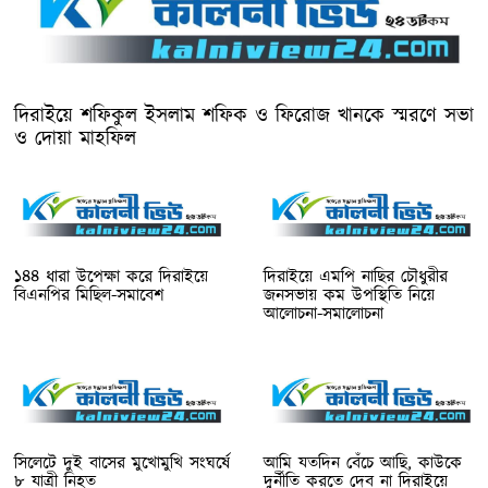
দিরাইয়ে শফিকুল ইসলাম শফিক ও ফিরোজ খানকে স্মরণে সভা
ও দোয়া মাহফিল
১৪৪ ধারা উপেক্ষা করে দিরাইয়ে
দিরাইয়ে এমপি নাছির চৌধুরীর
বিএনপির মিছিল-সমাবেশ
জনসভায় কম উপস্থিতি নিয়ে
আলোচনা-সমালোচনা
সিলেটে দুই বাসের মুখোমুখি সংঘর্ষে
আমি যতদিন বেঁচে আছি, কাউকে
৮ যাত্রী নিহত
দুর্নীতি করতে দেব না দিরাইয়ে