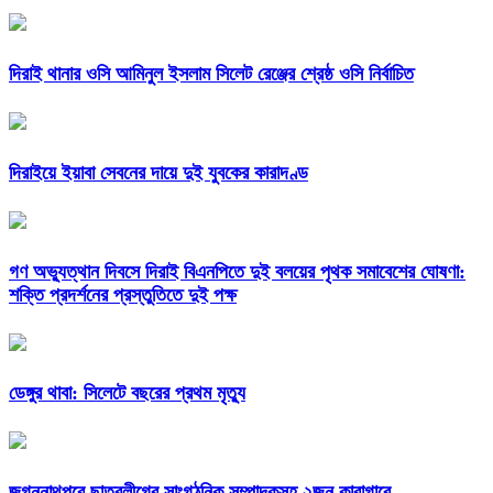
দিরাই থানার ওসি আমিনুল ইসলাম সিলেট রেঞ্জের শ্রেষ্ঠ ওসি নির্বাচিত
দিরাইয়ে ইয়াবা সেবনের দায়ে দুই যুবকের কারাদণ্ড
গণ অভ্যুত্থান দিবসে দিরাই বিএনপিতে দুই বলয়ের পৃথক সমাবেশের ঘোষণা:
শক্তি প্রদর্শনের প্রস্তুতিতে দুই পক্ষ
ডেঙ্গুর থাবা: সিলেটে বছরের প্রথম মৃত্যু
জগন্নাথপুরে ছাত্রলীগের সাংগঠনিক সম্পাদকসহ ২জন কারাগারে