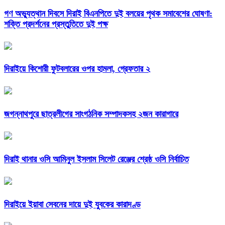
গণ অভ্যুত্থান দিবসে দিরাই বিএনপিতে দুই বলয়ের পৃথক সমাবেশের ঘোষণা:
শক্তি প্রদর্শনের প্রস্তুতিতে দুই পক্ষ
দিরাইয়ে কিশোরী ফুটবলারের ওপর হামলা, গ্রেফতার ২
জগন্নাথপুরে ছাত্রলীগের সাংগঠনিক সম্পাদকসহ ২জন কারাগারে
দিরাই থানার ওসি আমিনুল ইসলাম সিলেট রেঞ্জের শ্রেষ্ঠ ওসি নির্বাচিত
দিরাইয়ে ইয়াবা সেবনের দায়ে দুই যুবকের কারাদণ্ড