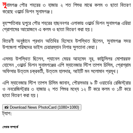
সু
নামগঞ্জ পৌর শহরের ৩ হাজার ২ শত শিশুর মাঝে কলম ও ছাতা বিতরণ
করেছে ওয়ার্ল্ড ভিশন সুনামগঞ্জ।
বৃহস্পতিবার দুপুরে পৌর শহরের হাছননগর এলাকায় ওয়ার্ল্ড ভিশন সুনামগঞ্জ এরিয়া
প্রোগামের আয়োজনে এ কলম ও ছাতা বিতরণ করা হয়।
বিতরণী অনুষ্ঠানে প্রধান অতিথির হিসেবে উপস্থিত ছিলেন, সুনামগঞ্জ সদর
উপজেলা পরিষদের ভাইস চেয়ারম্যান নিগার সুলতানা কেয়া।
এসময় উপস্থিত ছিলেন, প্যানেল মেয়র আহমেদ নূর, কাউন্সিলর মোশাররফ
হোসেন ,ওয়ার্ল্ড ভিশন সুনামগঞ্জের এপি ম্যানেজার স্টিপ তাপস চিসিম, প্রোগ্রাম
অফিসার উত্তম চক্রবর্তী, উত্তম হালদার, আইটি মন সলোমান প্রমূখ।
এপি ম্যানেজার স্টিপ তাপস চিসিম জানান, পৌরসভার ৯ টি ওয়ার্ডের রেজিস্ট্রার
ও ননরেজিস্ট্রার ৩ হাজার ২ শত শিশুর মধ্যে ১২ টি করে কলম ও ১টি করে
ছাতা বিতরণ করা হয়।
📸 Download News PhotoCard (1080×1080)
ট্যাগ:
লেখক সম্পর্কে