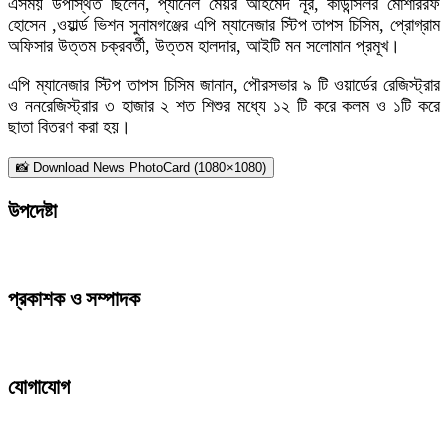
এসময় উপস্থিত ছিলেন, প্যানেল মেয়র আহমেদ নূর, কাউন্সিলর মোশাররফ
হোসেন ,ওয়ার্ল্ড ভিশন সুনামগঞ্জের এপি ম্যানেজার স্টিপ তাপস চিসিম, প্রোগ্রাম
অফিসার উত্তম চক্রবর্তী, উত্তম হালদার, আইটি মন সলোমান প্রমূখ।
এপি ম্যানেজার স্টিপ তাপস চিসিম জানান, পৌরসভার ৯ টি ওয়ার্ডের রেজিস্ট্রার
ও ননরেজিস্ট্রার ৩ হাজার ২ শত শিশুর মধ্যে ১২ টি করে কলম ও ১টি করে
ছাতা বিতরণ করা হয়।
📸 Download News PhotoCard (1080×1080)
উপদেষ্টা
প্রকাশক ও সম্পাদক
যোগাযোগ