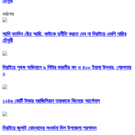
চৌধুরী
সর্বশেষ
আমি যতদিন বেঁচে আছি, কাউকে দুর্নীতি করতে দেব না দিরাইয়ে এমপি নাছির
চৌধুরী
দিরাইয়ে পৃথক অভিযানে ৯ লিটার ভারতীয় মদ ও ৪০০ ইয়াবা উদ্ধার, গ্রেপ্তার
২
১২৪৬ কোটি টাকায় ব্রাজিলিয়ান তারকাকে কিনেছে আর্সেনাল
দিরাইয়ে জুলাই যোদ্ধাদের সংবর্ধনা দিল উপজেলা প্রশাসন