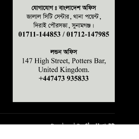
Developed By
Sky Host BD