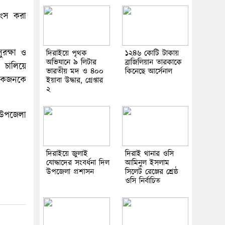
বংস করা
ুরক্ষা ও
দিরাইয়ে পৃথক
১২৪৬ কোটি টাকায়
অভিযানে ৯ লিটার
ব্রাজিলিয়ান তারকাকে
 চালিয়ে
ভারতীয় মদ ও ৪০০
কিনেছে আর্সেনাল
 একজনকে
ইয়াবা উদ্ধার, গ্রেপ্তার
২
 উপজেলা
দিরাইয়ে জুলাই
দিরাই থানার ওসি
যোদ্ধাদের সংবর্ধনা দিল
আমিনুল ইসলাম
উপজেলা প্রশাসন
সিলেট রেঞ্জের শ্রেষ্ঠ
ওসি নির্বাচিত