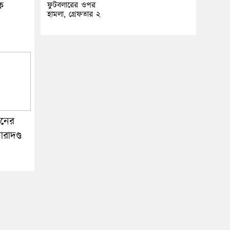
কে
ফুটবলারের ওপর
হামলা, গ্রেফতার ২
বনের
রাদণ্ড