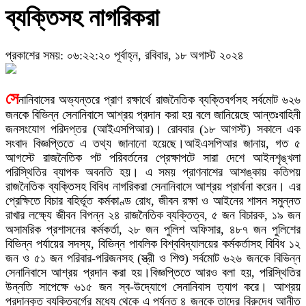
ব্যক্তিসহ নাগরিকরা
প্রকাশের সময়: ০৬:২২:২০ পূর্বাহ্ন, রবিবার, ১৮ অগাস্ট ২০২৪
সে
নানিবাসের অভ্যন্তরে প্রাণ রক্ষার্থে রাজনৈতিক ব্যক্তিবর্গসহ সর্বমোট ৬২৬
জনকে বিভিন্ন সেনানিবাসে আশ্রয় প্রদান করা হয় বলে জানিয়েছে আন্তঃবাহিনী
জনসংযোগ পরিদপ্তর (আইএসপিআর)। রোববার (১৮ আগস্ট) সকালে এক
সংবাদ বিজ্ঞপ্তিতে এ তথ্য জানানো হয়েছে।আইএসপিআর জানায়, গত ৫
আগস্টে রাজনৈতিক পট পরিবর্তনের প্রেক্ষাপটে সারা দেশে আইনশৃঙ্খলা
পরিস্থিতির ব্যাপক অবনতি হয়। এ সময় প্রাণনাশের আশঙ্কায় কতিপয়
রাজনৈতিক ব্যক্তিসহ বিবিধ নাগরিকরা সেনানিবাসে আশ্রয় প্রার্থনা করেন। এর
প্রেক্ষিতে বিচার বহির্ভূত কর্মকাণ্ড রোধ, জীবন রক্ষা ও আইনের শাসন সমুন্নত
রাখার লক্ষ্যে জীবন বিপন্ন ২৪ রাজনৈতিক ব্যক্তিত্ব, ৫ জন বিচারক, ১৯ জন
অসামরিক প্রশাসনের কর্মকর্তা, ২৮ জন পুলিশ অফিসার, ৪৮৭ জন পুলিশের
বিভিন্ন পর্যায়ের সদস্য, বিভিন্ন পাবলিক বিশ্ববিদ্যালয়ের কর্মকর্তাসহ বিবিধ ১২
জন ও ৫১ জন পরিবার-পরিজনসহ (স্ত্রী ও শিশু) সর্বমোট ৬২৬ জনকে বিভিন্ন
সেনানিবাসে আশ্রয় প্রদান করা হয়।বিজ্ঞপ্তিতে আরও বলা হয়, পরিস্থিতির
উন্নতি সাপেক্ষে ৬১৫ জন স্ব-উদ্যোগে সেনানিবাস ত্যাগ করে। আশ্রয়
প্রদানকৃত ব্যক্তিবর্গের মধ্যে থেকে এ পর্যন্ত ৪ জনকে তাদের বিরুদ্ধে আনীত