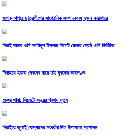
জগন্নাথপুরে ছাত্রলীগের সাংগঠনিক সম্পাদকসহ ২জন কারাগারে
দিরাই থানার ওসি আমিনুল ইসলাম সিলেট রেঞ্জের শ্রেষ্ঠ ওসি নির্বাচিত
দিরাইয়ে ইয়াবা সেবনের দায়ে দুই যুবকের কারাদণ্ড
ডেঙ্গুর থাবা: সিলেটে বছরের প্রথম মৃত্যু
দিরাইয়ে জুলাই যোদ্ধাদের সংবর্ধনা দিল উপজেলা প্রশাসন