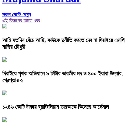
সকল পোস্ট দেখুন
এই বিভাগের আরো খবর
আমি যতদিন বেঁচে আছি, কাউকে দুর্নীতি করতে দেব না দিরাইয়ে এমপি
নাছির চৌধুরী
দিরাইয়ে পৃথক অভিযানে ৯ লিটার ভারতীয় মদ ও ৪০০ ইয়াবা উদ্ধার,
গ্রেপ্তার ২
১২৪৬ কোটি টাকায় ব্রাজিলিয়ান তারকাকে কিনেছে আর্সেনাল