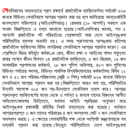
সে
নানিবাসের অভ্যন্তরে প্রাণ রক্ষার্থে রাজনৈতিক ব্যক্তিবর্গসহ সর্বমোট ৬২৬
জনকে বিভিন্ন সেনানিবাসে আশ্রয় প্রদান করা হয় বলে জানিয়েছে আন্তঃবাহিনী
জনসংযোগ পরিদপ্তর (আইএসপিআর)। রোববার (১৮ আগস্ট) সকালে এক
সংবাদ বিজ্ঞপ্তিতে এ তথ্য জানানো হয়েছে।আইএসপিআর জানায়, গত ৫
আগস্টে রাজনৈতিক পট পরিবর্তনের প্রেক্ষাপটে সারা দেশে আইনশৃঙ্খলা
পরিস্থিতির ব্যাপক অবনতি হয়। এ সময় প্রাণনাশের আশঙ্কায় কতিপয়
রাজনৈতিক ব্যক্তিসহ বিবিধ নাগরিকরা সেনানিবাসে আশ্রয় প্রার্থনা করেন। এর
প্রেক্ষিতে বিচার বহির্ভূত কর্মকাণ্ড রোধ, জীবন রক্ষা ও আইনের শাসন সমুন্নত
রাখার লক্ষ্যে জীবন বিপন্ন ২৪ রাজনৈতিক ব্যক্তিত্ব, ৫ জন বিচারক, ১৯ জন
অসামরিক প্রশাসনের কর্মকর্তা, ২৮ জন পুলিশ অফিসার, ৪৮৭ জন পুলিশের
বিভিন্ন পর্যায়ের সদস্য, বিভিন্ন পাবলিক বিশ্ববিদ্যালয়ের কর্মকর্তাসহ বিবিধ ১২
জন ও ৫১ জন পরিবার-পরিজনসহ (স্ত্রী ও শিশু) সর্বমোট ৬২৬ জনকে বিভিন্ন
সেনানিবাসে আশ্রয় প্রদান করা হয়।বিজ্ঞপ্তিতে আরও বলা হয়, পরিস্থিতির
উন্নতি সাপেক্ষে ৬১৫ জন স্ব-উদ্যোগে সেনানিবাস ত্যাগ করে। আশ্রয়
প্রদানকৃত ব্যক্তিবর্গের মধ্যে থেকে এ পর্যন্ত ৪ জনকে তাদের বিরুদ্ধে আনীত
অভিযোগ/মামলার ভিত্তিতে, যথাযথ আইনি প্রক্রিয়া অনুসরণ করে
আইনশৃঙ্খলা রক্ষাকারী বাহিনীর নিকট হস্তান্তর করা হয়েছে। বর্তমানে
আশ্রয়প্রাপ্ত ৩ জন তাদের পরিবারের ৪ জন সদস্যসহ মোট ৭ জন সেনানিবাসে
অবস্থান করছে। এ ক্ষেত্রে সেনাবাহিনীর পক্ষ থেকে সংশ্লিষ্ট মন্ত্রণালয়কে সব
তথ্যাদি প্রদান করা হয়েছে।উদ্ভূত পরিস্থিতিতে দেশে আইনশৃঙ্খলা