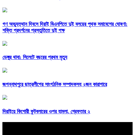
গণ অভ্যুত্থান দিবসে দিরাই বিএনপিতে দুই বলয়ের পৃথক সমাবেশের ঘোষণা:
শক্তি প্রদর্শনের প্রস্তুতিতে দুই পক্ষ
ডেঙ্গুর থাবা: সিলেটে বছরের প্রথম মৃত্যু
জগন্নাথপুরে ছাত্রলীগের সাংগঠনিক সম্পাদকসহ ২জন কারাগারে
দিরাইয়ে কিশোরী ফুটবলারের ওপর হামলা, গ্রেফতার ২