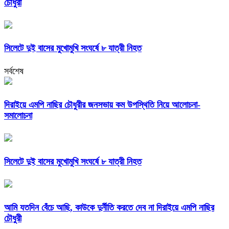
চৌধুরী
সিলেটে দুই বাসের মুখোমুখি সংঘর্ষে ৮ যাত্রী নিহত
সর্বশেষ
দিরাইয়ে এমপি নাছির চৌধুরীর জনসভায় কম উপস্থিতি নিয়ে আলোচনা-
সমালোচনা
সিলেটে দুই বাসের মুখোমুখি সংঘর্ষে ৮ যাত্রী নিহত
আমি যতদিন বেঁচে আছি, কাউকে দুর্নীতি করতে দেব না দিরাইয়ে এমপি নাছির
চৌধুরী