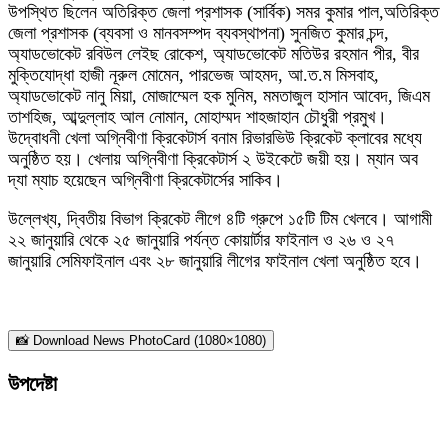
উপস্থিত ছিলেন অতিরিক্ত জেলা প্রশাসক (সার্বিক) সমর কুমার পাল,অতিরিক্ত
জেলা প্রশাসক (ব্যবসা ও মানবসম্পদ ব্যবস্থাপনা) সুনজিত কুমার চন্দ,
অ্যাডভোকেট রবিউল লেইছ রোকেশ, অ্যাডভোকেট মতিউর রহমান পীর, বীর
মুক্তিযোদ্ধা হাজী নূরুল মোমেন, পারভেজ আহমদ, আ.ত.ম মিসবাহ,
অ্যাডভোকেট নানু মিয়া, মোজাম্মেল হক মুনিম, মমতাজুল হাসান আবেদ, জিএম
তাশহিজ, আব্দুল্লাহ আল নোমান, মোহাম্মদ শাহজাহান চৌধুরী প্রমুখ।
উদ্বোধনী খেলা অগ্নিবীণা ক্রিকেটার্স বনাম রিভারভিউ ক্রিকেট ক্লাবের মধ্যে
অনুষ্ঠিত হয়। খেলায় অগ্নিবীণা ক্রিকেটার্স ২ উইকেটে জয়ী হয়। ম্যান অব
দ্যা ম্যাচ হয়েছেন অগ্নিবীণা ক্রিকেটার্সের সাকিব।
উল্লেখ্য, দ্বিতীয় বিভাগ ক্রিকেট লীগে ৪টি গ্রুপে ১৫টি টিম খেলবে। আগামী
২২ জানুয়ারি থেকে ২৫ জানুয়ারি পর্যন্ত কোয়ার্টার ফাইনাল ও ২৬ ও ২৭
জানুয়ারি সেমিফাইনাল এবং ২৮ জানুয়ারি লীগের ফাইনাল খেলা অনুষ্ঠিত হবে।
📸 Download News PhotoCard (1080×1080)
উপদেষ্টা