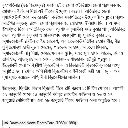
বৃহস্পতিবার (২৬ ডিসেম্বর) সকাল ৯টায় জেলা স্টেডিয়ামে জেলা প্রশাসক ড.
মোহাম্মদ ইলিয়াস মিয়া এই লীগের উদ্বোধন করেন। অতিরিক্ত জেলা
ম্যাজিস্ট্রেট মোহাম্মদ রেজাউল করিমের সভাপতিত্বে উদ্বোধনী অনুষ্ঠানে প্রধান
অতিথির বক্তব্য রাখেন জেলা প্রশাসক ড. মোহাম্মদ ইলিয়াস মিয়া। এ সময়
উপস্থিত ছিলেন অতিরিক্ত জেলা প্রশাসক (সার্বিক) সমর কুমার পাল,অতিরিক্ত
জেলা প্রশাসক (ব্যবসা ও মানবসম্পদ ব্যবস্থাপনা) সুনজিত কুমার চন্দ,
অ্যাডভোকেট রবিউল লেইছ রোকেশ, অ্যাডভোকেট মতিউর রহমান পীর, বীর
মুক্তিযোদ্ধা হাজী নূরুল মোমেন, পারভেজ আহমদ, আ.ত.ম মিসবাহ,
অ্যাডভোকেট নানু মিয়া, মোজাম্মেল হক মুনিম, মমতাজুল হাসান আবেদ, জিএম
তাশহিজ, আব্দুল্লাহ আল নোমান, মোহাম্মদ শাহজাহান চৌধুরী প্রমুখ।
উদ্বোধনী খেলা অগ্নিবীণা ক্রিকেটার্স বনাম রিভারভিউ ক্রিকেট ক্লাবের মধ্যে
অনুষ্ঠিত হয়। খেলায় অগ্নিবীণা ক্রিকেটার্স ২ উইকেটে জয়ী হয়। ম্যান অব
দ্যা ম্যাচ হয়েছেন অগ্নিবীণা ক্রিকেটার্সের সাকিব।
উল্লেখ্য, দ্বিতীয় বিভাগ ক্রিকেট লীগে ৪টি গ্রুপে ১৫টি টিম খেলবে। আগামী
২২ জানুয়ারি থেকে ২৫ জানুয়ারি পর্যন্ত কোয়ার্টার ফাইনাল ও ২৬ ও ২৭
জানুয়ারি সেমিফাইনাল এবং ২৮ জানুয়ারি লীগের ফাইনাল খেলা অনুষ্ঠিত হবে।
📸 Download News PhotoCard (1080×1080)