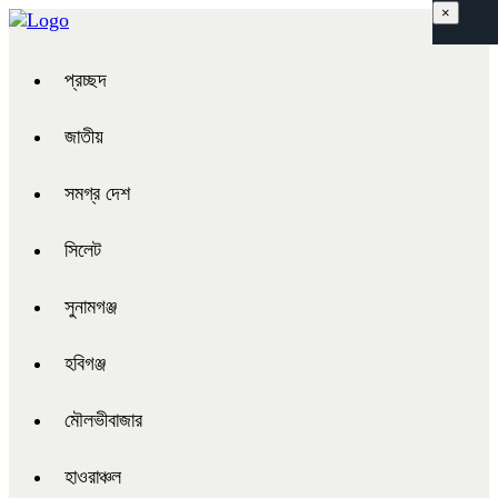
×
প্রচ্ছদ
জাতীয়
সমগ্র দেশ
সিলেট
সুনামগঞ্জ
হবিগঞ্জ
মৌলভীবাজার
হাওরাঞ্চল