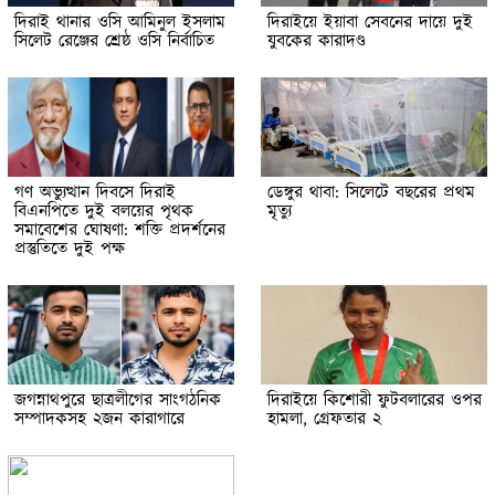
দিরাই থানার ওসি আমিনুল ইসলাম
দিরাইয়ে ইয়াবা সেবনের দায়ে দুই
সিলেট রেঞ্জের শ্রেষ্ঠ ওসি নির্বাচিত
যুবকের কারাদণ্ড
গণ অভ্যুত্থান দিবসে দিরাই
ডেঙ্গুর থাবা: সিলেটে বছরের প্রথম
বিএনপিতে দুই বলয়ের পৃথক
মৃত্যু
সমাবেশের ঘোষণা: শক্তি প্রদর্শনের
প্রস্তুতিতে দুই পক্ষ
জগন্নাথপুরে ছাত্রলীগের সাংগঠনিক
দিরাইয়ে কিশোরী ফুটবলারের ওপর
সম্পাদকসহ ২জন কারাগারে
হামলা, গ্রেফতার ২