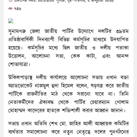
প্রকাশের সময়: ০৫:৫৬:০৫ পূর্বাহ্ন, বৃহস্পতিবার, ২ জানুয়ারী ২০২৫
৭৪৬
সুনামগঞ্জ জেলা জাতীয় পার্টির উদ্যোগে দলটির ৩৯তম
প্রতিষ্ঠাবার্ষিকী দিনব্যাপী বিভিন্ন কর্মসূচির মাধ্যমে উদযাপিত
হয়েছে। কর্মসূচির মধ্যে ছিল জাতীয় ও দলীয় পতাকা
উত্তোলন, আলোচনা সভা, কেক কাটা, এবং আনন্দ
শোভাযাত্রা।
উকিলপাড়াস্থ দলীয় কার্যালয়ে আলোচনা সভায় প্রধান বক্তা
অ্যাডভোকেট নাজমুল হুদা হিমেল বলেন, ষড়যন্ত্র করে জাতীয়
পার্টিকে রাজনীতির মাঠ থেকে সরানো যাবে না। তিনি
নেতাকর্মীদের ঐক্যবদ্ধ থেকে পার্টির চেয়ারম্যান গোলাম
মোহাম্মদ কাদেরের হাতকে শক্তিশালী করার আহ্বান জানান।
সভায় প্রধান অতিথি শেখ মো. জাহির আলী আহ্বায়ক কমিটির
ব্যর্থতার সমালোচনা করে নতুন নেতৃত্বে দলের পুনর্গঠনের