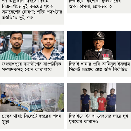
গণ অভ্যুত্থান দিবসে দিরাই
দিরাইয়ে কিশোরী ফুটবলারের
বিএনপিতে দুই বলয়ের পৃথক
ওপর হামলা, গ্রেফতার ২
সমাবেশের ঘোষণা: শক্তি প্রদর্শনের
প্রস্তুতিতে দুই পক্ষ
জগন্নাথপুরে ছাত্রলীগের সাংগঠনিক
দিরাই থানার ওসি আমিনুল ইসলাম
সম্পাদকসহ ২জন কারাগারে
সিলেট রেঞ্জের শ্রেষ্ঠ ওসি নির্বাচিত
ডেঙ্গুর থাবা: সিলেটে বছরের প্রথম
দিরাইয়ে ইয়াবা সেবনের দায়ে দুই
মৃত্যু
যুবকের কারাদণ্ড