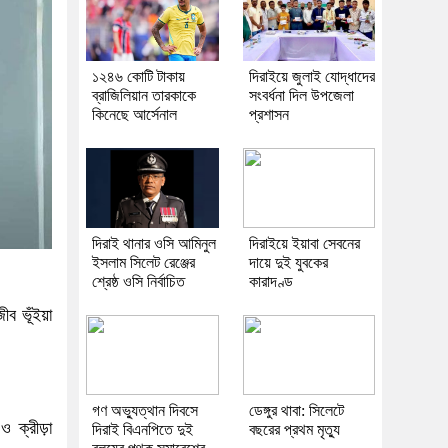
১২৪৬ কোটি টাকায়
দিরাইয়ে জুলাই যোদ্ধাদের
ব্রাজিলিয়ান তারকাকে
সংবর্ধনা দিল উপজেলা
কিনেছে আর্সেনাল
প্রশাসন
দিরাই থানার ওসি আমিনুল
দিরাইয়ে ইয়াবা সেবনের
ইসলাম সিলেট রেঞ্জের
দায়ে দুই যুবকের
শ্রেষ্ঠ ওসি নির্বাচিত
কারাদণ্ড
ব ভূঁইয়া
গণ অভ্যুত্থান দিবসে
ডেঙ্গুর থাবা: সিলেটে
ও ক্রীড়া
দিরাই বিএনপিতে দুই
বছরের প্রথম মৃত্যু