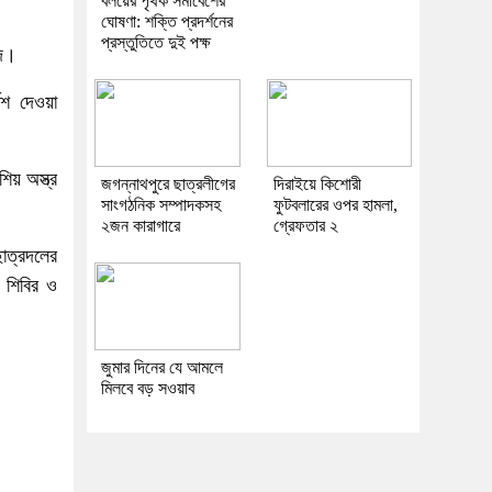
বলয়ের পৃথক সমাবেশের
ঘোষণা: শক্তি প্রদর্শনের
প্রস্তুতিতে দুই পক্ষ
ুদ।
েশ দেওয়া
িয় অস্ত্র
জগন্নাথপুরে ছাত্রলীগের
দিরাইয়ে কিশোরী
সাংগঠনিক সম্পাদকসহ
ফুটবলারের ওপর হামলা,
২জন কারাগারে
গ্রেফতার ২
াত্রদলের
 শিবির ও
জুমার দিনের যে আমলে
মিলবে বড় সওয়াব