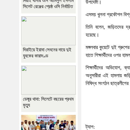
দিরাই থানার ওসি আমিনুল ইসলাম
উপদেষ্টা।
সিলেট রেঞ্জের শ্রেষ্ঠ ওসি নির্বাচিত
এসময় খুলনা প্রকৌশল বিশ্
তিনি বলেন, জড়িতদের দ
হয়েছে।
মঙ্গলবার কুয়েটে দুই গ্র
দিরাইয়ে ইয়াবা সেবনের দায়ে দুই
হাতে শিক্ষার্থীদের ওপর হা
যুবকের কারাদণ্ড
শিক্ষার্থীদের অভিযোগ, ক
অনুসারীরা এই হামলায় জ
নিষিদ্ধ সংগঠন ছাত্রলীগের ‘
ডেঙ্গুর থাবা: সিলেটে বছরের প্রথম
মৃত্যু
ট্যাগ: