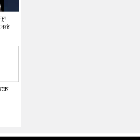
নুল
রেষ্ঠ
বছরের