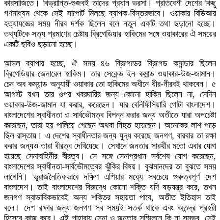
কারসাজিতে। বিভ্রান্তি-গুজবই তাদের প্রধান ভরসা। প্রতিবেশী দেশের কিছু
গণমাধ্যম থেকে সেই সাপোর্ট মিলছে ব্যাপক-বিস্তরভাবে। ওয়াকার বিডিআর
হত্যাযজ্ঞের সময় নীরব দর্শক ছিলেন বলে নতুন একটি তথা ছড়ানো হচ্ছে।
তথ্যটিকে সত্য প্রমাণের চেষ্টায় ব্রিগেডিয়ার হাকিমের সঙ্গে ওয়াকারের ঐ সময়ের
একটি ছবিও ছড়ানো হচ্ছে।
আসল ব্যাপার হচ্ছে, ঐ সময় ৪৬ ব্রিগেডের ব্রিগেড কমান্ডার ছিলেন
ব্রিগেডিয়ার জেনারেল হাকিম। তার সেকেন্ড ইন কমান্ড ওয়াকার-উজ-জামান।
চেন অব কম্যান্ড অনুযায়ী ওয়াকার তো হাকিমের অধীনে ধীর-নীরবই থাকবেন। ৫
আগস্ট যখন তার ওপর খবরদারির জন্য কোনো হাকিম ছিলেন না, সেদিন
ওয়াকার-উজ-জামান যা করার, করেছেন। যার বেনিফিসিয়ারি গোটা বাংলাদেশ।
বাংলাদেশের স্বাধীনতা ও সার্বভৌমত্ব বিপন্ন করার জন্য অতীতে যারা অপচেষ্টা
করেছেন, তারা হয় পালিয়ে গেছেন অথবা নিহত হয়েছেন। অনেকের লাশ পড়ে
ছিল রাস্তায়। এ দেশের স্বাধীনতার জন্য যুদ্ধ করেছে জনগণ, বারবার তা রক্ষা
করার জন্যও তারা বীরত্ব দেখিয়েছে। সেখানে জনতার সারথীর মতো এবার যোগ
হয়েছে সেনাবাহিনীর বীরত্ব। সে সঙ্গে সেনাপ্রধান সর্বশেষ যোগ করেছেন,
বাংলাদেশের স্বাধীনতা-সার্বভৌমত্বের ঝুঁকির বিষয়। বুঝমানদের তা বুঝতে সময়
লাগেনি। ভূরাজনৈতিকভাবে দক্ষিণ এশিয়ার মধ্যে সবচেয়ে গুরুত্বপূর্ণ দেশ
বাংলাদেশ। তাই বাংলাদেশের বিরুদ্ধে কোনো শক্তি যদি ষড়যন্ত্র করে, তখন
জনগণ স্বাভাবিকভাবেই অন্য শক্তির সহায়তা পাবে, অতীত ইতিহাস তাই
বলে। দেশ রক্ষার জন্য জনগণ সব সময়ই সতর্ক থাকে এবং অতন্দ্র প্রহরী
হিসেবে কাজ করে। এই পাহারায় সেনা ও জনতার সম্মিলনে কি না সম্ভব, সেই