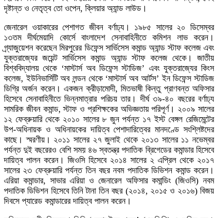
দৃষ্টান্ত ও নেতৃত্ব তো ওপেন, ক্লিয়ার অ্যান্ড লাউড।
জেনারেল ওয়াকারের পেশাগত জীবন বর্ণাঢ্য। ১৯৮৫ সালের ২০ ডিসেম্বর
১৩তম দীর্ঘমেয়াদি কোর্সে বাংলাদেশ সেনাবাহিনীতে কমিশন লাভ করেন।
গ্র্যাজুয়েশন করেছেন মিরপুরের ডিফেন্স সার্ভিসেস কমান্ড অ্যান্ড স্টাফ কলেজ এবং
যুক্তরাজ্যের জয়েন্ট সার্ভিসেস কমান্ড অ্যান্ড স্টাফ কলেজ থেকে। জাতীয়
বিশ্ববিদ্যালয় থেকে ‘মাস্টার্স অব ডিফেন্স স্টাডিজ’ এবং যুক্তরাজ্যের কিংস
কলেজ, ইউনিভার্সিটি অব লন্ডন থেকে ‘মাস্টার্স অব আর্টস’ ইন ডিফেন্স স্টাডিজ
ডিগ্রি অর্জন করেন। একজন ক্রীড়ামোদী, মিতভাষী কিন্তু প্রাণবন্ত অফিসার
হিসেবে সেনাবাহিনীতে ভিন্নমাত্রার পরিচয় তার। দীর্ঘ ৩৯-৪০ বছরের বর্ণাঢ্য
সামরিক জীবন কমান্ড, স্টাফ ও প্রশিক্ষকের অভিজ্ঞতায় পরিপূর্ণ। ২০০৯ সালের
১২ ফেব্রুয়ারি থেকে ২০১০ সালের ৮ জুন পর্যন্ত ১৭ ইস্ট বেঙ্গল রেজিমেন্টের
উপ-অধিনায়ক ও অধিনায়কের দায়িত্ব পেশাদারিত্বের মানদণ্ডে সংশ্লিষ্টদের
কাছে। স্মরণীয়। ২০১১ সালের ২৭ জুলাই থেকে ২০১৩ সালের ১১ নভেম্বর
পর্যন্ত দুই বছরেরও বেশি সময় ৪৬ স্বতন্ত্র পদাতিক ব্রিগেডের কমান্ডার হিসেবে
দায়িত্ব পালন করেন। জিওসি হিসেবে ২০১৪ সালের ২ এপ্রিল থেকে ২০১৭
সালের ২৩ ফেব্রুয়ারি পর্যন্ত তিন বছর নবম পদাতিক ডিভিশন কমান্ড করেন।
এরিয়া কমান্ডার, সাভার এরিয়া ও জেনারেল অফিসার কমান্ডিং (জিওসি) নবম
পদাতিক ডিভিশন হিসেবে তিনি টানা তিন বছর (২০১৪, ২০১৫ ও ২০১৬) বিজয়
দিবসে প্যারেড কমান্ডারের দায়িত্ব পালন করেন।