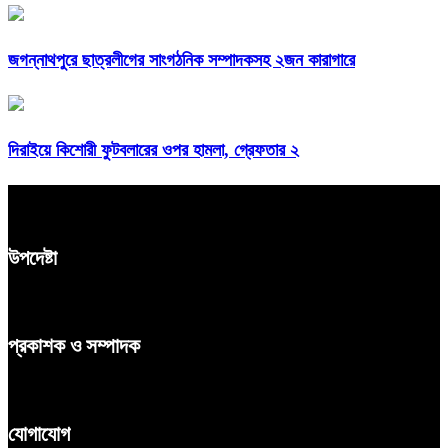
জগন্নাথপুরে ছাত্রলীগের সাংগঠনিক সম্পাদকসহ ২জন কারাগারে
দিরাইয়ে কিশোরী ফুটবলারের ওপর হামলা, গ্রেফতার ২
উপদেষ্টা
প্রকাশক ও সম্পাদক
যোগাযোগ