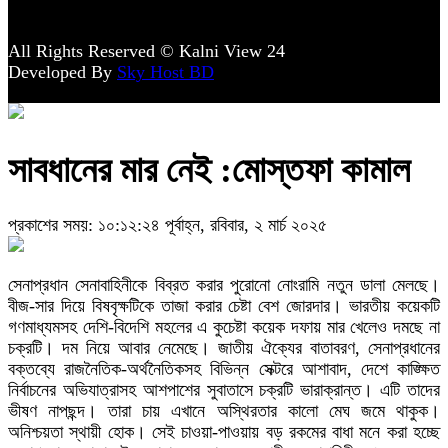
All Rights Reserved © Kalni View 24
Developed By
Sky Host BD
সাবধানের মার নেই :মোস্তফা কামাল
প্রকাশের সময়: ১০:১২:২৪ পূর্বাহ্ন, রবিবার, ২ মার্চ ২০২৫
সেনাপ্রধান সেনাবাহিনীকে বিব্রত করার পুরোনো নোংরামি নতুন ডালা মেলছে।
বীজ-সার দিয়ে বিষবৃক্ষটিকে তাজা করার চেষ্টা বেশ জোরদার। ভারতীয় কয়েকটি
গণমাধ্যমসহ দেশি-বিদেশি মহলের এ কুচেষ্টা কয়েক দফায় মার খেলেও দমছে না
চক্রটি। দম নিয়ে আবার নেমেছে। জাতীয় ঐক্যের বাতাবরণ, সেনাপ্রধানের
বক্তব্যে রাজনৈতিক-অর্থনৈতিকসহ বিভিন্ন সেক্টরে আশাবাদ, দেশে কাঙ্ক্ষিত
নির্বাচনের অভিযাত্রাসহ আশপাশের সুবাতাসে চক্রটি ভারাক্রান্ত। এটি তাদের
ভীষণ নাপছন্দ। তারা চায় এখানে অস্থিরতার কালো মেঘ জমে থাকুক।
অনিশ্চয়তা স্থায়ী হোক। সেই চাওয়া-পাওয়ায় বড় রকমের বাধা মনে করা হচ্ছে