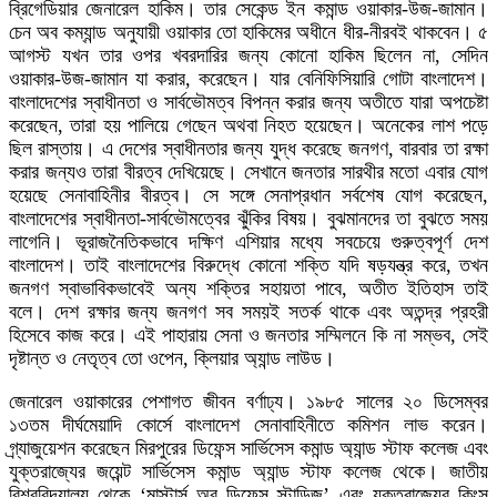
ব্রিগেডিয়ার জেনারেল হাকিম। তার সেকেন্ড ইন কমান্ড ওয়াকার-উজ-জামান।
চেন অব কম্যান্ড অনুযায়ী ওয়াকার তো হাকিমের অধীনে ধীর-নীরবই থাকবেন। ৫
আগস্ট যখন তার ওপর খবরদারির জন্য কোনো হাকিম ছিলেন না, সেদিন
ওয়াকার-উজ-জামান যা করার, করেছেন। যার বেনিফিসিয়ারি গোটা বাংলাদেশ।
বাংলাদেশের স্বাধীনতা ও সার্বভৌমত্ব বিপন্ন করার জন্য অতীতে যারা অপচেষ্টা
করেছেন, তারা হয় পালিয়ে গেছেন অথবা নিহত হয়েছেন। অনেকের লাশ পড়ে
ছিল রাস্তায়। এ দেশের স্বাধীনতার জন্য যুদ্ধ করেছে জনগণ, বারবার তা রক্ষা
করার জন্যও তারা বীরত্ব দেখিয়েছে। সেখানে জনতার সারথীর মতো এবার যোগ
হয়েছে সেনাবাহিনীর বীরত্ব। সে সঙ্গে সেনাপ্রধান সর্বশেষ যোগ করেছেন,
বাংলাদেশের স্বাধীনতা-সার্বভৌমত্বের ঝুঁকির বিষয়। বুঝমানদের তা বুঝতে সময়
লাগেনি। ভূরাজনৈতিকভাবে দক্ষিণ এশিয়ার মধ্যে সবচেয়ে গুরুত্বপূর্ণ দেশ
বাংলাদেশ। তাই বাংলাদেশের বিরুদ্ধে কোনো শক্তি যদি ষড়যন্ত্র করে, তখন
জনগণ স্বাভাবিকভাবেই অন্য শক্তির সহায়তা পাবে, অতীত ইতিহাস তাই
বলে। দেশ রক্ষার জন্য জনগণ সব সময়ই সতর্ক থাকে এবং অতন্দ্র প্রহরী
হিসেবে কাজ করে। এই পাহারায় সেনা ও জনতার সম্মিলনে কি না সম্ভব, সেই
দৃষ্টান্ত ও নেতৃত্ব তো ওপেন, ক্লিয়ার অ্যান্ড লাউড।
জেনারেল ওয়াকারের পেশাগত জীবন বর্ণাঢ্য। ১৯৮৫ সালের ২০ ডিসেম্বর
১৩তম দীর্ঘমেয়াদি কোর্সে বাংলাদেশ সেনাবাহিনীতে কমিশন লাভ করেন।
গ্র্যাজুয়েশন করেছেন মিরপুরের ডিফেন্স সার্ভিসেস কমান্ড অ্যান্ড স্টাফ কলেজ এবং
যুক্তরাজ্যের জয়েন্ট সার্ভিসেস কমান্ড অ্যান্ড স্টাফ কলেজ থেকে। জাতীয়
বিশ্ববিদ্যালয় থেকে ‘মাস্টার্স অব ডিফেন্স স্টাডিজ’ এবং যুক্তরাজ্যের কিংস