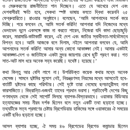
ও মেরুকরণের রাজনীতিতে শান দিচ্ছেন। এতে যে আখেরে দেশ এবং
দেশবাসীরই ক্ষতি হবে, সেকথা স্পষ্ট ভাষায় বলতে দ্বিধা করেননি ২৫
ফেব্রুয়ারিতে। রাওয়ার অনুষ্ঠানে। বলেছেন, ‘আমি আপনাদের সতর্ক করে
দিচ্ছি। পরে বলবেন যে, আমি সতর্ক করিনি! আপনারা যদি নিজেদের মধ্যে
ভেদাভেদ ভুলে একসঙ্গে কাজ না করতে পারেন, নিজেরা যদি কাদা ছোড়াছুড়ি
করেন, মারামারি-কাটাকাটি করেন, এই দেশ এবং জাতির স্বাধীনতা-সার্বভৌমত্ব
বিপন্ন হবে। আমি আজকে বলে দিলাম, নইলে আপনারা বলবেন যে, আমি
আপনাদের সতর্ক করিনি! আমার অন্য কোনো আকাঙ্ক্ষা নেই। আমার একটাই
আকাঙ্ক্ষা-দেশ ও জাতিটাকে একটা সুন্দর জায়গায় রেখে ছুটি গ্রহণ করা। গত
সাত-আট মাস ধরে অনেক সহ্য করেছি। যথেষ্ট। হয়েছে।’
কথা কিন্তু আর বেশি লাগে না। উপরিউক্ত কয়েক কথার মধ্যে অনেক
মেসেজ। সামনে দুষ্টমির সুযোগ নেই, নিয়ন্ত্রণসহ নিয়মের মধ্যে আসতেই হবে-
বার্তাটি দুষ্টদের কাছে পরিস্টার। সেই দৃষ্টে তারা নেমেছে ছলচাতুরীসহ নানা
কারসাজিতে। বিভ্রান্তি-গুজবই তাদের প্রধান ভরসা। প্রতিবেশী দেশের কিছু
গণমাধ্যম থেকে সেই সাপোর্ট মিলছে ব্যাপক-বিস্তরভাবে। ওয়াকার বিডিআর
হত্যাযজ্ঞের সময় নীরব দর্শক ছিলেন বলে নতুন একটি তথা ছড়ানো হচ্ছে।
তথ্যটিকে সত্য প্রমাণের চেষ্টায় ব্রিগেডিয়ার হাকিমের সঙ্গে ওয়াকারের ঐ সময়ের
একটি ছবিও ছড়ানো হচ্ছে।
আসল ব্যাপার হচ্ছে, ঐ সময় ৪৬ ব্রিগেডের ব্রিগেড কমান্ডার ছিলেন