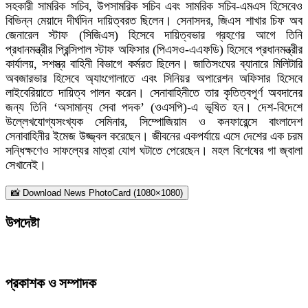
সহকারী সামরিক সচিব, উপসামরিক সচিব এবং সামরিক সচিব-এমএস হিসেবেও
বিভিন্ন মেয়াদে দীর্ঘদিন দায়িত্বরত ছিলেন। সেনাসদর, জিএস শাখার চিফ অব
জেনারেল স্টাফ (সিজিএস) হিসেবে দায়িত্বভার গ্রহণের আগে তিনি
প্রধানমন্ত্রীর প্রিন্সিপাল স্টাফ অফিসার (পিএসও-এএফডি) হিসেবে প্রধানমন্ত্রীর
কার্যালয়, সশস্ত্র বাহিনী বিভাগে কর্মরত ছিলেন। জাতিসংঘের ব্যানারে মিলিটারি
অবজারভার হিসেবে অ্যাংগোলাতে এবং সিনিয়র অপারেশন অফিসার হিসেবে
লাইবেরিয়াতে দায়িত্ব পালন করেন। সেনাবাহিনীতে তার কৃতিত্বপূর্ণ অবদানের
জন্য তিনি ‘অসামান্য সেবা পদক’ (ওএসপি)-এ ভূষিত হন। দেশ-বিদেশে
উল্লেখযোগ্যসংখ্যক সেমিনার, সিম্পোজিয়াম ও কনফারেন্সে বাংলাদেশ
সেনাবাহিনীর ইমেজ উজ্জ্বল করেছেন। জীবনের একপর্যায়ে এসে দেশের এক চরম
সন্ধিক্ষণেও সাফল্যের মাত্রা যোগ ঘটাতে পেরেছেন। মহল বিশেষের গা জ্বালা
সেখানেই।
📸 Download News PhotoCard (1080×1080)
উপদেষ্টা
প্রকাশক ও সম্পাদক