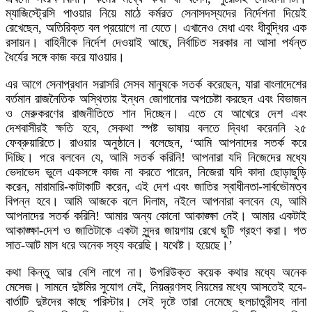
ম্যাজিস্ট্রেসি পাওয়ার নিয়ে মাঠে কর্মরত সেনাসদস্যদের নির্দেশনা দিয়েই
রেখেছেন, অতিরিক্ত বল প্রয়োগে না যেতে। এখানেও মেধা এবং ধীবুদ্ধির এক
রসায়ন। বাহিনীকে নির্দেশ দেওয়াই আছে, নির্বাচিত সরকার না আসা পর্যন্ত
ধৈর্যের সঙ্গে কাজ করে যাওয়ার।
এর আগে সেনাপ্রধান সরাসরি সেসব মানুষকে সতর্ক করেছেন, যারা বাংলাদেশের
বর্তমান রাজনৈতিক অস্থিতায় ইন্ধন জোগানোর অপচেষ্টা করছেন এবং বিভাজন
ও মেরুকরণের রাজনীতিতে শান দিচ্ছেন। এতে যে আখেরে দেশ এবং
দেশবাসীরই ক্ষতি হবে, সেকথা স্পষ্ট ভাষায় বলতে দ্বিধা করেননি ২৫
ফেব্রুয়ারিতে। রাওয়ার অনুষ্ঠানে। বলেছেন, ‘আমি আপনাদের সতর্ক করে
দিচ্ছি। পরে বলবেন যে, আমি সতর্ক করিনি! আপনারা যদি নিজেদের মধ্যে
ভেদাভেদ ভুলে একসঙ্গে কাজ না করতে পারেন, নিজেরা যদি কাদা ছোড়াছুড়ি
করেন, মারামারি-কাটাকাটি করেন, এই দেশ এবং জাতির স্বাধীনতা-সার্বভৌমত্ব
বিপন্ন হবে। আমি আজকে বলে দিলাম, নইলে আপনারা বলবেন যে, আমি
আপনাদের সতর্ক করিনি! আমার অন্য কোনো আকাঙ্ক্ষা নেই। আমার একটাই
আকাঙ্ক্ষা-দেশ ও জাতিটাকে একটা সুন্দর জায়গায় রেখে ছুটি গ্রহণ করা। গত
সাত-আট মাস ধরে অনেক সহ্য করেছি। যথেষ্ট। হয়েছে।’
কথা কিন্তু আর বেশি লাগে না। উপরিউক্ত কয়েক কথার মধ্যে অনেক
মেসেজ। সামনে দুষ্টমির সুযোগ নেই, নিয়ন্ত্রণসহ নিয়মের মধ্যে আসতেই হবে-
বার্তাটি দুষ্টদের কাছে পরিস্টার। সেই দৃষ্টে তারা নেমেছে ছলচাতুরীসহ নানা