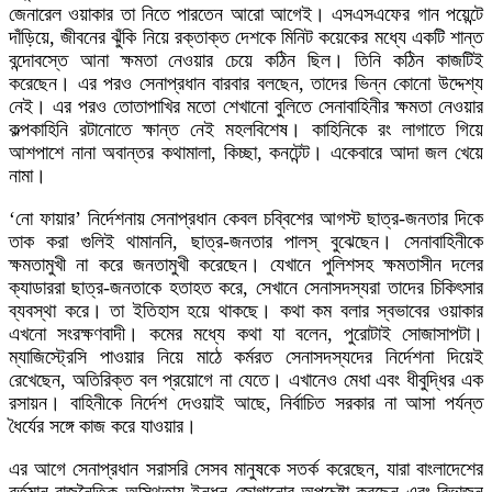
জেনারেল ওয়াকার তা নিতে পারতেন আরো আগেই। এসএসএফের গান পয়েন্টে
দাঁড়িয়ে, জীবনের ঝুঁকি নিয়ে রক্তাক্ত দেশকে মিনিট কয়েকের মধ্যে একটি শান্ত
বন্দোবস্তে আনা ক্ষমতা নেওয়ার চেয়ে কঠিন ছিল। তিনি কঠিন কাজটিই
করেছেন। এর পরও সেনাপ্রধান বারবার বলছেন, তাদের ভিন্ন কোনো উদ্দেশ্য
নেই। এর পরও তোতাপাখির মতো শেখানো বুলিতে সেনাবাহিনীর ক্ষমতা নেওয়ার
কল্পকাহিনি রটানোতে ক্ষান্ত নেই মহলবিশেষ। কাহিনিকে রং লাগাতে গিয়ে
আশপাশে নানা অবান্তর কথামালা, কিচ্ছা, কনটেন্ট। একেবারে আদা জল খেয়ে
নামা।
‘নো ফায়ার’ নির্দেশনায় সেনাপ্রধান কেবল চব্বিশের আগস্ট ছাত্র-জনতার দিকে
তাক করা গুলিই থামাননি, ছাত্র-জনতার পালস্ বুঝেছেন। সেনাবাহিনীকে
ক্ষমতামুখী না করে জনতামুখী করেছেন। যেখানে পুলিশসহ ক্ষমতাসীন দলের
ক্যাডাররা ছাত্র-জনতাকে হতাহত করে, সেখানে সেনাসদস্যরা তাদের চিকিৎসার
ব্যবস্থা করে। তা ইতিহাস হয়ে থাকছে। কথা কম বলার স্বভাবের ওয়াকার
এখনো সংরক্ষণবাদী। কমের মধ্যে কথা যা বলেন, পুরোটাই সোজাসাপটা।
ম্যাজিস্ট্রেসি পাওয়ার নিয়ে মাঠে কর্মরত সেনাসদস্যদের নির্দেশনা দিয়েই
রেখেছেন, অতিরিক্ত বল প্রয়োগে না যেতে। এখানেও মেধা এবং ধীবুদ্ধির এক
রসায়ন। বাহিনীকে নির্দেশ দেওয়াই আছে, নির্বাচিত সরকার না আসা পর্যন্ত
ধৈর্যের সঙ্গে কাজ করে যাওয়ার।
এর আগে সেনাপ্রধান সরাসরি সেসব মানুষকে সতর্ক করেছেন, যারা বাংলাদেশের
বর্তমান রাজনৈতিক অস্থিতায় ইন্ধন জোগানোর অপচেষ্টা করছেন এবং বিভাজন