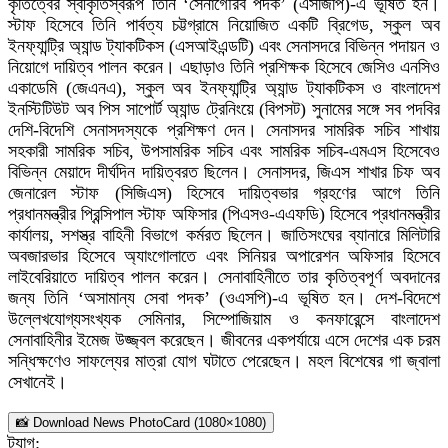
কৃতিত্বের স্বীকৃতিস্বরূপ তিনি ‘সেনাগৌরব পদক’ (এসজিপি)-এ ভূষিত হন।
স্টাফ হিসেবে তিনি পার্বত্য চট্টগ্রামে নিয়োজিত একটি ব্রিগেড, স্কুল অব
ইনফ্যান্ট্রি অ্যান্ড ট্যাকটিকস (এসআইএন্ডটি) এবং সেনাসদরে বিভিন্ন পদায়ন ও
নিয়োগে দায়িত্ব পালন করেন। এছাড়াও তিনি প্রশিক্ষক হিসেবে জেসিও এনসিও
একাডেমি (জেএনএ), স্কুল অব ইনফ্যান্ট্রি অ্যান্ড ট্যাকটিকস ও বাংলাদেশ
ইনস্টিটিউট অব পিস সাপোর্ট অ্যান্ড ট্রেনিংয়ে (বিপসট) সুনামের সঙ্গে সব পদবির
দেশি-বিদেশি সেনাসদস্যকে প্রশিক্ষণ দেন। সেনাসদর সামরিক সচিব শাখায়
সহকারী সামরিক সচিব, উপসামরিক সচিব এবং সামরিক সচিব-এমএস হিসেবেও
বিভিন্ন মেয়াদে দীর্ঘদিন দায়িত্বরত ছিলেন। সেনাসদর, জিএস শাখার চিফ অব
জেনারেল স্টাফ (সিজিএস) হিসেবে দায়িত্বভার গ্রহণের আগে তিনি
প্রধানমন্ত্রীর প্রিন্সিপাল স্টাফ অফিসার (পিএসও-এএফডি) হিসেবে প্রধানমন্ত্রীর
কার্যালয়, সশস্ত্র বাহিনী বিভাগে কর্মরত ছিলেন। জাতিসংঘের ব্যানারে মিলিটারি
অবজারভার হিসেবে অ্যাংগোলাতে এবং সিনিয়র অপারেশন অফিসার হিসেবে
লাইবেরিয়াতে দায়িত্ব পালন করেন। সেনাবাহিনীতে তার কৃতিত্বপূর্ণ অবদানের
জন্য তিনি ‘অসামান্য সেবা পদক’ (ওএসপি)-এ ভূষিত হন। দেশ-বিদেশে
উল্লেখযোগ্যসংখ্যক সেমিনার, সিম্পোজিয়াম ও কনফারেন্সে বাংলাদেশ
সেনাবাহিনীর ইমেজ উজ্জ্বল করেছেন। জীবনের একপর্যায়ে এসে দেশের এক চরম
সন্ধিক্ষণেও সাফল্যের মাত্রা যোগ ঘটাতে পেরেছেন। মহল বিশেষের গা জ্বালা
সেখানেই।
📸 Download News PhotoCard (1080×1080)
ট্যাগ: