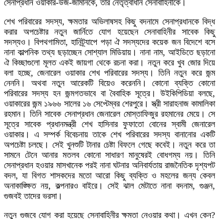
সেনাপ্রধান ওয়াকার-উজ-জামানকে, তার নেতৃত্বাধীন সেনাবাহিনীকে।
শেখ পরিবারের সদস্য, ক্ষমতার অভিলাষসহ কিছু বদনামে সেনাপ্রধানকে বিদ্ধ
করার অপচেষ্টার নতুন জার্নিতে যোগ হয়েছেন সেনাবাহিনীর সাবেক কিছু
সদস্যও। বিপথগামিতা, হানিট্র্যাপে পড়া ঐ সদস্যদের কয়েক জন বিদেশে বসে
নানা কাল্পনিক তথ্য ছড়াচ্ছেন সোশ্যাল মিডিয়ায়। নানা নাম, আইডিতে ছড়ানো
ঐ কিচ্ছাগুলো মূলত একই জায়গা থেকে রচনা করা। নতুন করে খুব জোর দিয়ে
বলা হচ্ছে, জেনারেল ওয়াকার শেখ পরিবারের সদস্য। তিনি নতুন করে জন্ম
নেননি। অথবা নতুন আরেকটি বিয়েও করেননি। কোনো ব্যক্তি কোনো
পরিবারের সদস্য হন জন্মগতভাবে বা বৈবাহিক সূত্রে। উইকিপিডিয়া বলছে,
ওয়াকারের জন্ম ১৯৬৬ সালের ১৬ সেপ্টেম্বর শেরপুরে। স্ত্রী সারাহনাজ কামালিকা
রহমান। তিনি সাবেক সেনাপ্রধান জেনারেল মোস্তাফিজুর রহমানের মেয়ে। সে
সূত্রে সাবেক প্রধানমন্ত্রী শেখ হাসিনার ফুফাতো বোনের স্বামী জেনারেল
ওয়াকার। এ সম্পর্ক বিবেচনায় তাকে শেখ পরিবারের সদস্য বানানোর একটি
অপচেষ্টা চলছে। সেই খুনশুটি টানার চেষ্টা বিফলে গেছে কবেই। নতুন করে তা
সামনে টেনে আনার মতলব কোনো সাধারণ মানুষেরই বোধগম্য নয়। তিনি
সেনাপ্রধান হওয়ার মাসখানেক পরই নানা ঘটনার অনিবার্যতায় রাজনৈতিক দৃশ্যপট
বদল, যা বিগত শাসকদের মতো আরো কিছু ব্যক্তি ও মহলের জন্য কেবল
অনাকাঙ্ক্ষিত নয়, কল্পনারও বাইরে। সেই ঝাল মেটাতে নানা বদনাম, গুঞ্জন,
গুজবই তাদের ভরসা।
নতুন গুজবে যোগ করা হয়েছে সেনাবাহিনীর ক্ষমতা নেওয়ার কথা। এখন কেন?