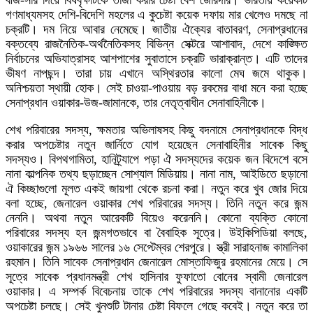
বীজ-সার দিয়ে বিষবৃক্ষটিকে তাজা করার চেষ্টা বেশ জোরদার। ভারতীয় কয়েকটি
গণমাধ্যমসহ দেশি-বিদেশি মহলের এ কুচেষ্টা কয়েক দফায় মার খেলেও দমছে না
চক্রটি। দম নিয়ে আবার নেমেছে। জাতীয় ঐক্যের বাতাবরণ, সেনাপ্রধানের
বক্তব্যে রাজনৈতিক-অর্থনৈতিকসহ বিভিন্ন সেক্টরে আশাবাদ, দেশে কাঙ্ক্ষিত
নির্বাচনের অভিযাত্রাসহ আশপাশের সুবাতাসে চক্রটি ভারাক্রান্ত। এটি তাদের
ভীষণ নাপছন্দ। তারা চায় এখানে অস্থিরতার কালো মেঘ জমে থাকুক।
অনিশ্চয়তা স্থায়ী হোক। সেই চাওয়া-পাওয়ায় বড় রকমের বাধা মনে করা হচ্ছে
সেনাপ্রধান ওয়াকার-উজ-জামানকে, তার নেতৃত্বাধীন সেনাবাহিনীকে।
শেখ পরিবারের সদস্য, ক্ষমতার অভিলাষসহ কিছু বদনামে সেনাপ্রধানকে বিদ্ধ
করার অপচেষ্টার নতুন জার্নিতে যোগ হয়েছেন সেনাবাহিনীর সাবেক কিছু
সদস্যও। বিপথগামিতা, হানিট্র্যাপে পড়া ঐ সদস্যদের কয়েক জন বিদেশে বসে
নানা কাল্পনিক তথ্য ছড়াচ্ছেন সোশ্যাল মিডিয়ায়। নানা নাম, আইডিতে ছড়ানো
ঐ কিচ্ছাগুলো মূলত একই জায়গা থেকে রচনা করা। নতুন করে খুব জোর দিয়ে
বলা হচ্ছে, জেনারেল ওয়াকার শেখ পরিবারের সদস্য। তিনি নতুন করে জন্ম
নেননি। অথবা নতুন আরেকটি বিয়েও করেননি। কোনো ব্যক্তি কোনো
পরিবারের সদস্য হন জন্মগতভাবে বা বৈবাহিক সূত্রে। উইকিপিডিয়া বলছে,
ওয়াকারের জন্ম ১৯৬৬ সালের ১৬ সেপ্টেম্বর শেরপুরে। স্ত্রী সারাহনাজ কামালিকা
রহমান। তিনি সাবেক সেনাপ্রধান জেনারেল মোস্তাফিজুর রহমানের মেয়ে। সে
সূত্রে সাবেক প্রধানমন্ত্রী শেখ হাসিনার ফুফাতো বোনের স্বামী জেনারেল
ওয়াকার। এ সম্পর্ক বিবেচনায় তাকে শেখ পরিবারের সদস্য বানানোর একটি
অপচেষ্টা চলছে। সেই খুনশুটি টানার চেষ্টা বিফলে গেছে কবেই। নতুন করে তা