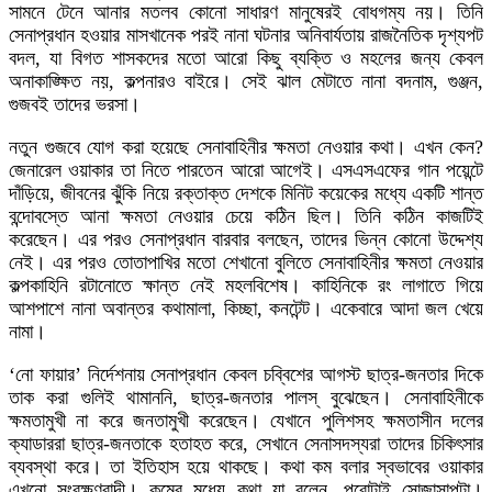
সামনে টেনে আনার মতলব কোনো সাধারণ মানুষেরই বোধগম্য নয়। তিনি
সেনাপ্রধান হওয়ার মাসখানেক পরই নানা ঘটনার অনিবার্যতায় রাজনৈতিক দৃশ্যপট
বদল, যা বিগত শাসকদের মতো আরো কিছু ব্যক্তি ও মহলের জন্য কেবল
অনাকাঙ্ক্ষিত নয়, কল্পনারও বাইরে। সেই ঝাল মেটাতে নানা বদনাম, গুঞ্জন,
গুজবই তাদের ভরসা।
নতুন গুজবে যোগ করা হয়েছে সেনাবাহিনীর ক্ষমতা নেওয়ার কথা। এখন কেন?
জেনারেল ওয়াকার তা নিতে পারতেন আরো আগেই। এসএসএফের গান পয়েন্টে
দাঁড়িয়ে, জীবনের ঝুঁকি নিয়ে রক্তাক্ত দেশকে মিনিট কয়েকের মধ্যে একটি শান্ত
বন্দোবস্তে আনা ক্ষমতা নেওয়ার চেয়ে কঠিন ছিল। তিনি কঠিন কাজটিই
করেছেন। এর পরও সেনাপ্রধান বারবার বলছেন, তাদের ভিন্ন কোনো উদ্দেশ্য
নেই। এর পরও তোতাপাখির মতো শেখানো বুলিতে সেনাবাহিনীর ক্ষমতা নেওয়ার
কল্পকাহিনি রটানোতে ক্ষান্ত নেই মহলবিশেষ। কাহিনিকে রং লাগাতে গিয়ে
আশপাশে নানা অবান্তর কথামালা, কিচ্ছা, কনটেন্ট। একেবারে আদা জল খেয়ে
নামা।
‘নো ফায়ার’ নির্দেশনায় সেনাপ্রধান কেবল চব্বিশের আগস্ট ছাত্র-জনতার দিকে
তাক করা গুলিই থামাননি, ছাত্র-জনতার পালস্ বুঝেছেন। সেনাবাহিনীকে
ক্ষমতামুখী না করে জনতামুখী করেছেন। যেখানে পুলিশসহ ক্ষমতাসীন দলের
ক্যাডাররা ছাত্র-জনতাকে হতাহত করে, সেখানে সেনাসদস্যরা তাদের চিকিৎসার
ব্যবস্থা করে। তা ইতিহাস হয়ে থাকছে। কথা কম বলার স্বভাবের ওয়াকার
এখনো সংরক্ষণবাদী। কমের মধ্যে কথা যা বলেন, পুরোটাই সোজাসাপটা।