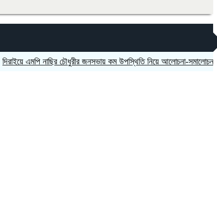
ে এমপি নাছির চৌধুরীর জনসভায় কম উপস্থিতি নিয়ে আলোচনা-সমালোচনা
সিলেটে