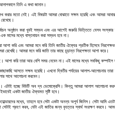
ে আলাপকালে তিনি এ কথা জানান।
 উল্লেখ করার মতো নেই। এই বিষয়টা আমরা বোঝাতে সক্ষম হয়েছি এবং আমরা আ
াব রেখেছে।
্বাচন অনুষ্ঠান করা খুবই সম্ভব এবং এর আগেই জরুরি ভিত্তিতে যেসব সংস্কার ক
এক মাসের মধ্যে বাস্তবায়ন করা সম্ভব হবে না।
 আশা করি এবং আমরা মনে করি তিনি জাতীয় ঐক্যের প্রতীক হিসেবে নিরপেক্ষভাব
মরা রেখেছি। আমরা মনে করি জাতি তার কাছে চূড়ান্ত নিরপেক্ষতা আশা করে।
রেছে। আশা করি তারা আর বেশি সময় নেবেন না। এই মাসের মধ্যে সবকিছু কম্পাইল
 কাছাকাছি আসতে সক্ষম হয়েছি। এখনো দ্বিতীয় পর্যায়ের আলাপ-আলোচনায় তারা আ
লগুলোর সাথে আলোচনা করবেন।
 না। এটাই হচ্ছে বিউটি অব দ্য ডেমোক্রেসি। কিন্তু আমরা আলাপ আলোচন
বেই একটা জাতীয় ঐক্যমত সৃষ্টি হবে।
েকহোল্ডারদের মধ্যে, তাহলে হবে সেটা একটা অনন্য অপূর্ব জিনিস। সেটা আমি এতটা
আমরা সেটাই গ্রহণ করব, যেটা এই জাতির জন্য বৃহত্তর স্বার্থ সংরক্ষণ করবে। 