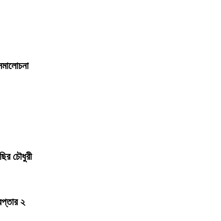
সমালোচনা
ছির চৌধুরী
েপ্তার ২