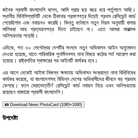
জনৈক প্রবাসী বাংলাদেশি বলেন, আমি প্রায় ছয় বছর ধরে পর্তুগালে আছি।
স্থানীয় মিনিসিপ্যালিটি থেকে ঠিকানার প্রমাণপত্র দিয়েই প্রথম রেসিডেন্ট কার্ড
পেয়েছিলাম এবং নবায়নও করেছি। কিন্তু বর্তমানে নতুন নিয়ম অনুযায়ী বাসার
মালিকরা আর প্রত্যয়নপত্র দিতে চাইছেন না। এতে আমরা মারাত্মক
অনিশ্চয়তায় পড়েছি।
এদিকে, গত ৩০ সেপ্টেম্বর দেশটির সংসদে নতুন অভিবাসন আইন অনুমোদন
দেওয়া হয়েছে, যাতে পারিবারিক পুনর্মিলনসহ নানা বিষয়ে কঠোর শর্ত আরোপ করা
হয়েছে। রাষ্ট্রপতির স্বাক্ষরের পর আইনটি কার্যকর হবে।
এর আগে থেকেই আইমা নিজস্ব ক্ষমতায় অভিবাসন সংক্রান্ত নানা বিধিনিষেধ
কার্যকর করেছে, যা বাংলাদেশসহ বিভিন্ন দেশের অভিবাসীদের জীবনে বড় প্রভাব
ফেলছে। ফলে মেয়াদোত্তীর্ণ রেসিডেন্ট কার্ড নবায়ন নিয়ে এখন অনিশ্চয়তায়
রয়েছেন হাজারো প্রবাসী বাংলাদেশি।
📸 Download News PhotoCard (1080×1080)
উপদেষ্টা