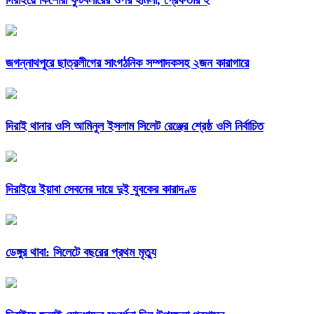
দিরাইয়ে কিশোরী ফুটবলারের ওপর হামলা, গ্রেফতার ২
জগন্নাথপুরে ছাত্রলীগের সাংগঠনিক সম্পাদকসহ ২জন কারাগারে
দিরাই থানার ওসি আমিনুল ইসলাম সিলেট রেঞ্জের শ্রেষ্ঠ ওসি নির্বাচিত
দিরাইয়ে ইয়াবা সেবনের দায়ে দুই যুবকের কারাদণ্ড
ডেঙ্গুর থাবা: সিলেটে বছরের প্রথম মৃত্যু