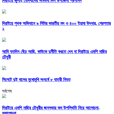
দিরাইয়ে জুলাই যোদ্ধাদের সংবর্ধনা দিল উপজেলা প্রশাসন
দিরাইয়ে পৃথক অভিযানে ৯ লিটার ভারতীয় মদ ও ৪০০ ইয়াবা উদ্ধার, গ্রেপ্তার
২
আমি যতদিন বেঁচে আছি, কাউকে দুর্নীতি করতে দেব না দিরাইয়ে এমপি নাছির
চৌধুরী
সিলেটে দুই বাসের মুখোমুখি সংঘর্ষে ৮ যাত্রী নিহত
সর্বশেষ
দিরাইয়ে এমপি নাছির চৌধুরীর জনসভায় কম উপস্থিতি নিয়ে আলোচনা-
সমালোচনা