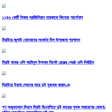
১২৪৬ কোটি টাকায় ব্রাজিলিয়ান তারকাকে কিনেছে আর্সেনাল
দিরাইয়ে জুলাই যোদ্ধাদের সংবর্ধনা দিল উপজেলা প্রশাসন
দিরাই থানার ওসি আমিনুল ইসলাম সিলেট রেঞ্জের শ্রেষ্ঠ ওসি নির্বাচিত
দিরাইয়ে ইয়াবা সেবনের দায়ে দুই যুবকের কারাদণ্ড
গণ অভ্যুত্থান দিবসে দিরাই বিএনপিতে দুই বলয়ের পৃথক সমাবেশের ঘোষণা: