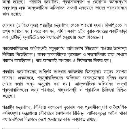
আনা হয়েছে। পররাষ্ট্র মন্ত্রণালয়, প্রবাসীকল্যাণ ও বৈদেশিক কর্মসংস্থান
মন্ত্রণালয় এবং আন্তর্জাতিক অভিবাসন সংস্থা একযোগে তাদের প্রত্যাবাসনে
কাজ করেছে।
সোমবার (১ ডিসেম্বর) পররাষ্ট্র মন্ত্রণালয় থেকে পাঠানো সংবাদ বিজ্ঞপ্তিতে এ
তথ্য জানানো হয়। এতে বলা হয়, এদিন সকাল ৬টায় বুরাক এয়ারের একটি ভাড়া
করা (চার্টার্ড) ফ্লাইটে ১৭৩ বাংলাদেশি স্বেচ্ছায় দেশে ফিরেছেন।
প্রত্যাবাসিতদের অধিকাংশই সমুদ্রপথে অবৈধভাবে ইউরোপে যাওয়ার উদ্দেশ্যে
লিবিয়ায় গিয়েছিলেন। মানবপাচারকারীদের প্ররোচনা ও সহযোগিতায় তারা সেখানে
প্রবেশ করেছিলেন। পরে অনেকেই অপহরণ ও নির্যাতনের শিকার হন।
পররাষ্ট্র মন্ত্রণালয়সহ সংশ্লিষ্ট সংস্থার কর্মকর্তারা বিমানবন্দরে তাদের স্বাগত
জানান। একইসঙ্গে, প্রত্যাবাসিতদের অভিজ্ঞতা জনসচেতনতা বৃদ্ধির জন্য
শেয়ার করার জন্য অনুরোধ করা হয়। আন্তর্জাতিক অভিবাসন সংস্থা
প্রত্যাবাসিতদের জন্য পথখরচা, খাদ্যসামগ্রী ও প্রাথমিক চিকিৎসা নিশ্চিত
করেছে।
পররাষ্ট্র মন্ত্রণালয়, লিবিয়ায় বাংলাদেশ দূতাবাস এবং প্রবাসীকল্যাণ ও বৈদেশিক
কর্মসংস্থান মন্ত্রণালয় যৌথভাবে সেখানকার বিভিন্ন আটককেন্দ্রে আটক থাকা
বাংলাদেশিদের নিরাপদে দেশে ফেরানোর কাজ অব্যাহত রাখছে।