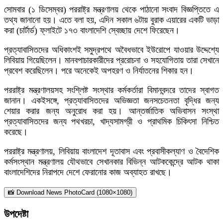
সোমবার (১ ডিসেম্বর) পররাষ্ট্র মন্ত্রণালয় থেকে পাঠানো সংবাদ বিজ্ঞপ্তিতে এ
তথ্য জানানো হয়। এতে বলা হয়, এদিন সকাল ৬টায় বুরাক এয়ারের একটি ভাড়া
করা (চার্টার্ড) ফ্লাইটে ১৭৩ বাংলাদেশি স্বেচ্ছায় দেশে ফিরেছেন।
প্রত্যাবাসিতদের অধিকাংশই সমুদ্রপথে অবৈধভাবে ইউরোপে যাওয়ার উদ্দেশ্যে
লিবিয়ায় গিয়েছিলেন। মানবপাচারকারীদের প্ররোচনা ও সহযোগিতায় তারা সেখানে
প্রবেশ করেছিলেন। পরে অনেকেই অপহরণ ও নির্যাতনের শিকার হন।
পররাষ্ট্র মন্ত্রণালয়সহ সংশ্লিষ্ট সংস্থার কর্মকর্তারা বিমানবন্দরে তাদের স্বাগত
জানান। একইসঙ্গে, প্রত্যাবাসিতদের অভিজ্ঞতা জনসচেতনতা বৃদ্ধির জন্য
শেয়ার করার জন্য অনুরোধ করা হয়। আন্তর্জাতিক অভিবাসন সংস্থা
প্রত্যাবাসিতদের জন্য পথখরচা, খাদ্যসামগ্রী ও প্রাথমিক চিকিৎসা নিশ্চিত
করেছে।
পররাষ্ট্র মন্ত্রণালয়, লিবিয়ায় বাংলাদেশ দূতাবাস এবং প্রবাসীকল্যাণ ও বৈদেশিক
কর্মসংস্থান মন্ত্রণালয় যৌথভাবে সেখানকার বিভিন্ন আটককেন্দ্রে আটক থাকা
বাংলাদেশিদের নিরাপদে দেশে ফেরানোর কাজ অব্যাহত রাখছে।
📸 Download News PhotoCard (1080×1080)
উপদেষ্টা