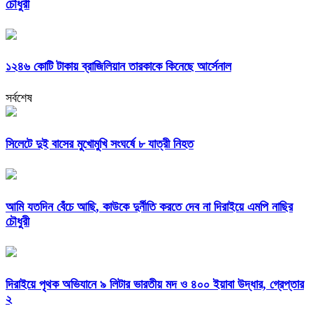
চৌধুরী
১২৪৬ কোটি টাকায় ব্রাজিলিয়ান তারকাকে কিনেছে আর্সেনাল
সর্বশেষ
সিলেটে দুই বাসের মুখোমুখি সংঘর্ষে ৮ যাত্রী নিহত
আমি যতদিন বেঁচে আছি, কাউকে দুর্নীতি করতে দেব না দিরাইয়ে এমপি নাছির
চৌধুরী
দিরাইয়ে পৃথক অভিযানে ৯ লিটার ভারতীয় মদ ও ৪০০ ইয়াবা উদ্ধার, গ্রেপ্তার
২