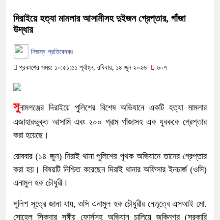
দিরাইয়ে হত্যা মামলার আসামীসহ দুইজন গ্রেপ্তার, গাঁজা
উদ্ধার
নিজস্ব প্রতিবেদকঃ
প্রকাশের সময়: ১০:৫১:৫১ পূর্বাহ্ন, রবিবার, ১৪ জুন ২০২৬
৬০৭
সু
নামগঞ্জের দিরাইয়ে পুলিশের বিশেষ অভিযানে একটি হত্যা মামলার
এজাহারভুক্ত আসামি এবং ২০০ গ্রাম গাঁজাসহ এক যুবককে গ্রেপ্তার
করা হয়েছে।
রোববার (১৪ জুন) দিরাই থানা পুলিশের পৃথক অভিযানে তাদের গ্রেপ্তার
করা হয়। বিষয়টি নিশ্চিত করেছেন দিরাই থানার অফিসার ইনচার্জ (ওসি)
এনামুল হক চৌধুরী।
পুলিশ সূত্রে জানা যায়, ওসি এনামুল হক চৌধুরীর নেতৃত্বে এসআই মো.
সোহেল সিকদার সঙ্গীয় ফোর্সসহ অভিযান চালিয়ে জকিনগর (সরকারি