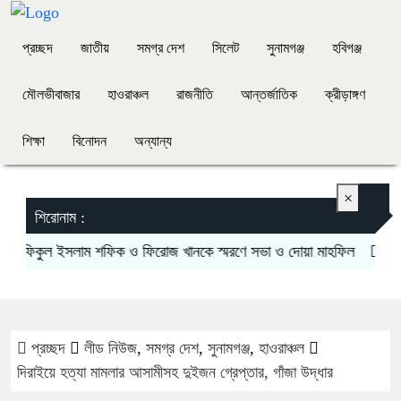
প্রচ্ছদ
জাতীয়
সমগ্র দেশ
সিলেট
সুনামগঞ্জ
হবিগঞ্জ
মৌলভীবাজার
হাওরাঞ্চল
রাজনীতি
আন্তর্জাতিক
ক্রীড়াঙ্গণ
শিক্ষা
বিনোদন
অন্যান্য
×
শিরোনাম :
শফিকুল ইসলাম শফিক ও ফিরোজ খানকে স্মরণে সভা ও দোয়া মাহফিল
১৪৪ ধা
প্রচ্ছদ
লীড নিউজ
,
সমগ্র দেশ
,
সুনামগঞ্জ
,
হাওরাঞ্চল
দিরাইয়ে হত্যা মামলার আসামীসহ দুইজন গ্রেপ্তার, গাঁজা উদ্ধার