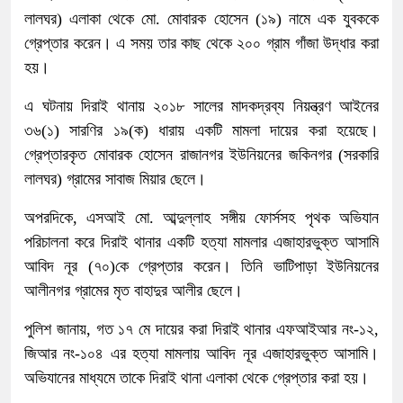
লালঘর) এলাকা থেকে মো. মোবারক হোসেন (১৯) নামে এক যুবককে
গ্রেপ্তার করেন। এ সময় তার কাছ থেকে ২০০ গ্রাম গাঁজা উদ্ধার করা
হয়।
এ ঘটনায় দিরাই থানায় ২০১৮ সালের মাদকদ্রব্য নিয়ন্ত্রণ আইনের
৩৬(১) সারণির ১৯(ক) ধারায় একটি মামলা দায়ের করা হয়েছে।
গ্রেপ্তারকৃত মোবারক হোসেন রাজানগর ইউনিয়নের জকিনগর (সরকারি
লালঘর) গ্রামের সাবাজ মিয়ার ছেলে।
অপরদিকে, এসআই মো. আব্দুল্লাহ সঙ্গীয় ফোর্সসহ পৃথক অভিযান
পরিচালনা করে দিরাই থানার একটি হত্যা মামলার এজাহারভুক্ত আসামি
আবিদ নূর (৭০)কে গ্রেপ্তার করেন। তিনি ভাটিপাড়া ইউনিয়নের
আলীনগর গ্রামের মৃত বাহাদুর আলীর ছেলে।
পুলিশ জানায়, গত ১৭ মে দায়ের করা দিরাই থানার এফআইআর নং-১২,
জিআর নং-১০৪ এর হত্যা মামলায় আবিদ নূর এজাহারভুক্ত আসামি।
অভিযানের মাধ্যমে তাকে দিরাই থানা এলাকা থেকে গ্রেপ্তার করা হয়।