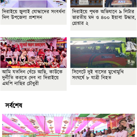
দিরাইয়ে জুলাই যোদ্ধাদের সংবর্ধনা
দিরাইয়ে পৃথক অভিযানে ৯ লিটার
দিল উপজেলা প্রশাসন
ভারতীয় মদ ও ৪০০ ইয়াবা উদ্ধার,
গ্রেপ্তার ২
আমি যতদিন বেঁচে আছি, কাউকে
সিলেটে দুই বাসের মুখোমুখি
দুর্নীতি করতে দেব না দিরাইয়ে
সংঘর্ষে ৮ যাত্রী নিহত
এমপি নাছির চৌধুরী
সর্বশেষ