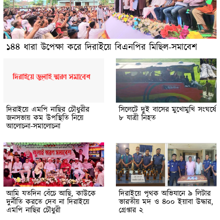
১৪৪ ধারা উপেক্ষা করে দিরাইয়ে বিএনপির মিছিল-সমাবেশ
দিরাইয়ে এমপি নাছির চৌধুরীর
সিলেটে দুই বাসের মুখোমুখি সংঘর্ষে
জনসভায় কম উপস্থিতি নিয়ে
৮ যাত্রী নিহত
আলোচনা-সমালোচনা
আমি যতদিন বেঁচে আছি, কাউকে
দিরাইয়ে পৃথক অভিযানে ৯ লিটার
দুর্নীতি করতে দেব না দিরাইয়ে
ভারতীয় মদ ও ৪০০ ইয়াবা উদ্ধার,
এমপি নাছির চৌধুরী
গ্রেপ্তার ২