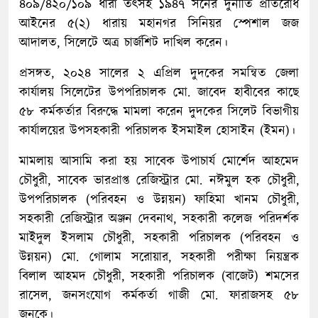
৪০৯/৪২০/১০৯ ধারা তৎসহ ১৯৪৭ সনের দুর্নীতি প্রতিরোধ
আইনের ৫(২) ধারায় মহানগর সিনিয়র স্পেশাল জজ
আদালত, সিলেটে অত্র চার্জশিট দাখিল করেন।
প্রসঙ্গত, ২০২৪ সালের ২ এপ্রিল দুদকের সমন্বিত জেলা
কার্যালয় সিলেটের উপপরিচালক মো. জাবেদ হাবীবের কাছে
৫৮ কর্মকর্তার বিরুদ্ধে মামলা করেন দুদকের সিলেট বিভাগীয়
কার্যালয়ের উপসহকারী পরিচালক ইসমাইল হোসাইন (ইমন)।
মামলায় আসামি করা হয় সাবেক উপাচার্য মোর্শেদ আহমেদ
চৌধুরী, সাবেক ভারপ্রাপ্ত রেজিস্ট্রার মো. নঈমুল হক চৌধুরী,
উপপরিচালক (পরিবহন ও উন্নয়ন) ফাহিমা খানম চৌধুরী,
সহকারী রেজিস্ট্রার অঞ্জন দেবনাথ, সহকারী কলেজ পরিদর্শক
মাইদুল ইসলাম চৌধুরী, সহকারী পরিচালক (পরিবহন ও
উন্নয়ন) মো. গোলাম সরোয়ার, সহকারী পরীক্ষা নিয়ন্ত্রক
বিলাল আহমদ চৌধুরী, সহকারী পরিচালক (বাজেট) শমসের
রাসেল, জনসংযোগ কর্মকর্তা গাজী মো. ফারাজসহ ৫৮
জনকে।