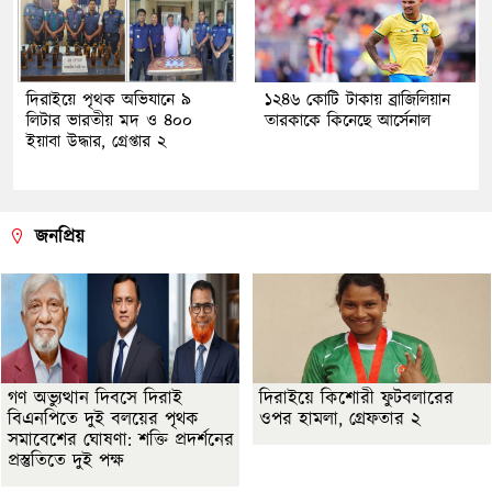
দিরাইয়ে পৃথক অভিযানে ৯
১২৪৬ কোটি টাকায় ব্রাজিলিয়ান
লিটার ভারতীয় মদ ও ৪০০
তারকাকে কিনেছে আর্সেনাল
ইয়াবা উদ্ধার, গ্রেপ্তার ২
জনপ্রিয়
গণ অভ্যুত্থান দিবসে দিরাই
দিরাইয়ে কিশোরী ফুটবলারের
বিএনপিতে দুই বলয়ের পৃথক
ওপর হামলা, গ্রেফতার ২
সমাবেশের ঘোষণা: শক্তি প্রদর্শনের
প্রস্তুতিতে দুই পক্ষ