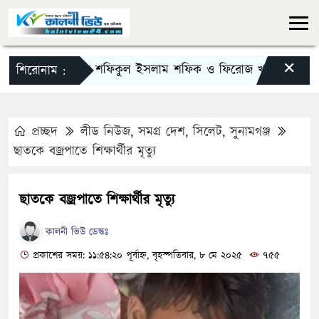
×
দিরাইয়ে শফিকুল ইসলাম শফিক ও ফিরোজ খানকে স্মরণে সভা
শিরোনাম :
প্রচ্ছদ
লীড নিউজ
,
সমগ্র দেশ
,
সিলেট
,
সুনামগঞ্জ
ছাতকে বজ্রপাতে শিক্ষার্থীর মৃত্যু
ছাতকে বজ্রপাতে শিক্ষার্থীর মৃত্যু
কালনী ভিউ ডেস্কঃ
প্রকাশের সময়: ১১:৫৪:২০ পূর্বাহ্ন, বৃহস্পতিবার, ৮ মে ২০২৫
৭৫৫