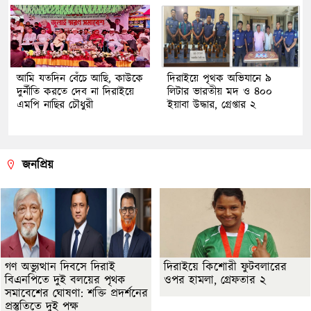
আমি যতদিন বেঁচে আছি, কাউকে
দিরাইয়ে পৃথক অভিযানে ৯
দুর্নীতি করতে দেব না দিরাইয়ে
লিটার ভারতীয় মদ ও ৪০০
এমপি নাছির চৌধুরী
ইয়াবা উদ্ধার, গ্রেপ্তার ২
জনপ্রিয়
গণ অভ্যুত্থান দিবসে দিরাই
দিরাইয়ে কিশোরী ফুটবলারের
বিএনপিতে দুই বলয়ের পৃথক
ওপর হামলা, গ্রেফতার ২
সমাবেশের ঘোষণা: শক্তি প্রদর্শনের
প্রস্তুতিতে দুই পক্ষ