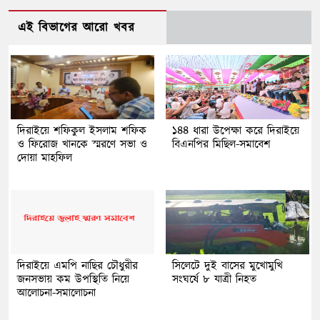
এই বিভাগের আরো খবর
দিরাইয়ে শফিকুল ইসলাম শফিক
১৪৪ ধারা উপেক্ষা করে দিরাইয়ে
ও ফিরোজ খানকে স্মরণে সভা ও
বিএনপির মিছিল-সমাবেশ
দোয়া মাহফিল
দিরাইয়ে এমপি নাছির চৌধুরীর
সিলেটে দুই বাসের মুখোমুখি
জনসভায় কম উপস্থিতি নিয়ে
সংঘর্ষে ৮ যাত্রী নিহত
আলোচনা-সমালোচনা