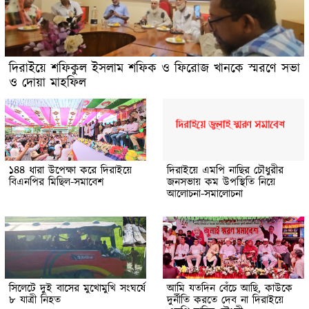
দিরাইয়ে শফিকুল ইসলাম শফিক ও ফিরোজ খানকে স্মরণে সভা
ও দোয়া মাহফিল
১৪৪ ধারা উপেক্ষা করে দিরাইয়ে
দিরাইয়ে এমপি নাছির চৌধুরীর
বিএনপির মিছিল-সমাবেশ
জনসভায় কম উপস্থিতি নিয়ে
আলোচনা-সমালোচনা
সিলেটে দুই বাসের মুখোমুখি সংঘর্ষে
আমি যতদিন বেঁচে আছি, কাউকে
৮ যাত্রী নিহত
দুর্নীতি করতে দেব না দিরাইয়ে