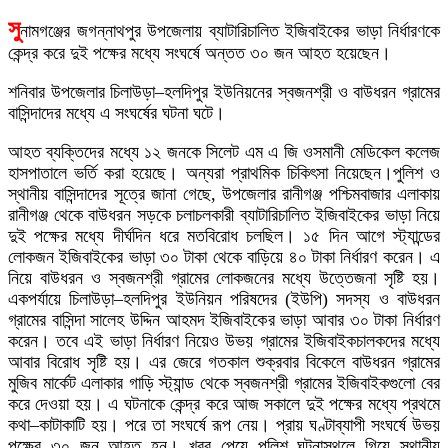
সু
নামগঞ্জের জগন্নাথপুর উপজেলায় ব্যাটারিচালিত ইজিবাইকের ভাড়া নির্ধারণকে
কেন্দ্র করে দুই পক্ষের মধ্যে সংঘর্ষে অন্তত ৩০ জন আহত হয়েছেন।
শনিবার উপজেলার চিলাউড়া–হলদিপুর ইউনিয়নের স্বজনশ্রী ও বাউধরন গ্রামের
বাসিন্দাদের মধ্যে এ সংঘর্ষের ঘটনা ঘটে।
আহত ব্যক্তিদের মধ্যে ১২ জনকে সিলেট এম এ জি ওসমানী মেডিকেল কলেজ
হাসপাতালে ভর্তি করা হয়েছে। অন্যরা প্রাথমিক চিকিৎসা নিয়েছেন।পুলিশ ও
স্থানীয় বাসিন্দাদের সূত্রে জানা গেছে, উপজেলার রানীগঞ্জ পশ্চিমবাজার এলাকায়
রানীগঞ্জ থেকে বাউধরন সড়কে চলাচলকারী ব্যাটারিচালিত ইজিবাইকের ভাড়া নিয়ে
দুই পক্ষের মধ্যে দীর্ঘদিন ধরে মতবিরোধ চলছিল। ১৫ দিন আগে স্ট্যান্ডের
লোকজন ইজিবাইকের ভাড়া ৩০ টাকা থেকে বাড়িয়ে ৪০ টাকা নির্ধারণ করেন। এ
নিয়ে বাউধরন ও স্বজনশ্রী গ্রামের লোকজনের মধ্যে উত্তেজনা সৃষ্টি হয়।
একপর্যায়ে চিলাউড়া–হলদিপুর ইউনিয়ন পরিষদের (ইউপি) সদস্য ও বাউধরন
গ্রামের বাসিন্দা সালেহ উদ্দিন আহমদ ইজিবাইকের ভাড়া আবার ৩০ টাকা নির্ধারণ
করেন। তবে এই ভাড়া নির্ধারণ নিয়েও উভয় গ্রামের ইজিবাইকচালকদের মধ্যে
আবার বিরোধ সৃষ্টি হয়। এর জেরে গতকাল শুক্রবার বিকেলে বাউধরন গ্রামের
মুজিব মার্কেট এলাকার গাড়ি স্ট্যান্ড থেকে স্বজনশ্রী গ্রামের ইজিবাইকগুলো বের
করে দেওয়া হয়। এ ঘটনাকে কেন্দ্র করে আজ সকালে দুই পক্ষের মধ্যে প্রথমে
কথা–কাটাকাটি হয়। পরে তা সংঘর্ষে রূপ নেয়। প্রায় ঘণ্টাব্যাপী সংঘর্ষে উভয়
পক্ষের ৩০ জন আহত হন। খবর পেয়ে পুলিশ ঘটনাস্থলে গিয়ে স্থানীয়