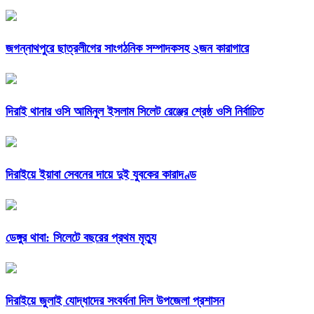
জগন্নাথপুরে ছাত্রলীগের সাংগঠনিক সম্পাদকসহ ২জন কারাগারে
দিরাই থানার ওসি আমিনুল ইসলাম সিলেট রেঞ্জের শ্রেষ্ঠ ওসি নির্বাচিত
দিরাইয়ে ইয়াবা সেবনের দায়ে দুই যুবকের কারাদণ্ড
ডেঙ্গুর থাবা: সিলেটে বছরের প্রথম মৃত্যু
দিরাইয়ে জুলাই যোদ্ধাদের সংবর্ধনা দিল উপজেলা প্রশাসন