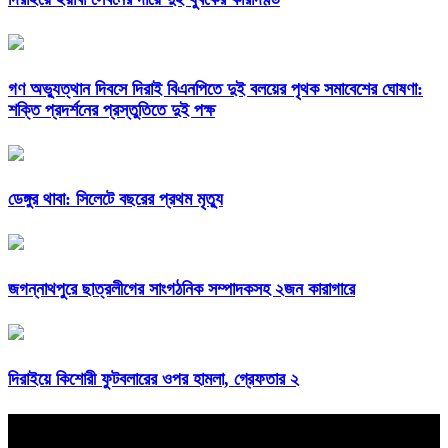
গণ অভ্যুত্থান দিবসে দিরাই বিএনপিতে দুই বলয়ের পৃথক সমাবেশের ঘোষণা:
শক্তি প্রদর্শনের প্রস্তুতিতে দুই পক্ষ
ডেঙ্গুর থাবা: সিলেটে বছরের প্রথম মৃত্যু
জগন্নাথপুরে ছাত্রলীগের সাংগঠনিক সম্পাদকসহ ২জন কারাগারে
দিরাইয়ে কিশোরী ফুটবলারের ওপর হামলা, গ্রেফতার ২