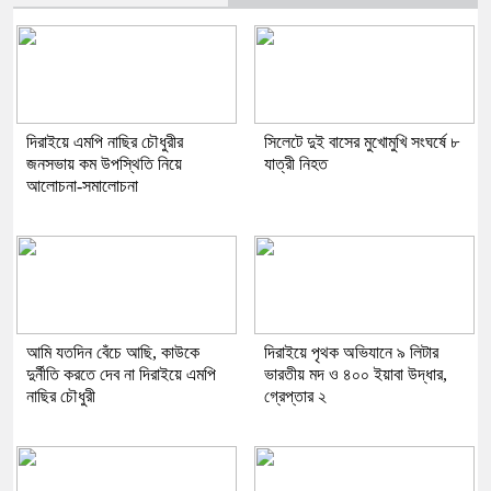
দিরাইয়ে এমপি নাছির চৌধুরীর
সিলেটে দুই বাসের মুখোমুখি সংঘর্ষে ৮
জনসভায় কম উপস্থিতি নিয়ে
যাত্রী নিহত
আলোচনা-সমালোচনা
আমি যতদিন বেঁচে আছি, কাউকে
দিরাইয়ে পৃথক অভিযানে ৯ লিটার
দুর্নীতি করতে দেব না দিরাইয়ে এমপি
ভারতীয় মদ ও ৪০০ ইয়াবা উদ্ধার,
নাছির চৌধুরী
গ্রেপ্তার ২