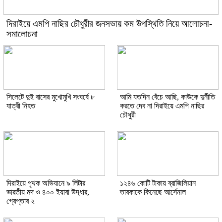
দিরাইয়ে এমপি নাছির চৌধুরীর জনসভায় কম উপস্থিতি নিয়ে আলোচনা-
সমালোচনা
সিলেটে দুই বাসের মুখোমুখি সংঘর্ষে ৮
আমি যতদিন বেঁচে আছি, কাউকে দুর্নীতি
যাত্রী নিহত
করতে দেব না দিরাইয়ে এমপি নাছির
চৌধুরী
দিরাইয়ে পৃথক অভিযানে ৯ লিটার
১২৪৬ কোটি টাকায় ব্রাজিলিয়ান
ভারতীয় মদ ও ৪০০ ইয়াবা উদ্ধার,
তারকাকে কিনেছে আর্সেনাল
গ্রেপ্তার ২