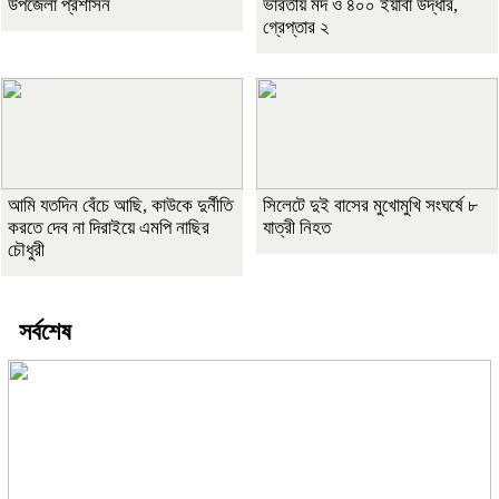
উপজেলা প্রশাসন
ভারতীয় মদ ও ৪০০ ইয়াবা উদ্ধার,
গ্রেপ্তার ২
আমি যতদিন বেঁচে আছি, কাউকে দুর্নীতি
সিলেটে দুই বাসের মুখোমুখি সংঘর্ষে ৮
করতে দেব না দিরাইয়ে এমপি নাছির
যাত্রী নিহত
চৌধুরী
সর্বশেষ