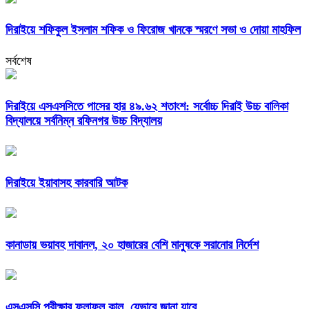
দিরাইয়ে শফিকুল ইসলাম শফিক ও ফিরোজ খানকে স্মরণে সভা ও দোয়া মাহফিল
সর্বশেষ
দিরাইয়ে এসএসসিতে পাসের হার ৪৯.৬২ শতাংশ: সর্বোচ্চ দিরাই উচ্চ বালিকা
বিদ্যালয়ে সর্বনিম্ন রফিনগর উচ্চ বিদ্যালয়
দিরাইয়ে ইয়াবাসহ কারবারি আটক
কানাডায় ভয়াবহ দাবানল, ২০ হাজারের বেশি মানুষকে সরানোর নির্দেশ
এসএসসি পরীক্ষার ফলাফল কাল, যেভাবে জানা যাবে