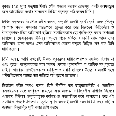
বুধবার (২৪ জুন) সন্ধ্যায় দিরাই পৌর শহরের কলেজ রোডস্থ একটি কনফারেন্স
হলে আয়োজিত সংবাদ সম্মেলনে লিখিত বক্তব্য পাঠ করেন তিনি।
লিখিত বক্তব্যে জিয়াউল করীম বলেন, সম্প্রতি একটি স্বার্থান্বেষী মহল চন্ডিপুর
খালপাড় সড়ক সংস্কার প্রকল্পকে কেন্দ্র করে তার বিরুদ্ধে ভিত্তিহীন ও
উদ্দেশ্যপ্রণোদিত অভিযোগ ছড়িয়ে সামাজিকভাবে হেয়প্রতিপন্ন করার অপচেষ্টা
চালাচ্ছে। ফেসবুকসহ বিভিন্ন মাধ্যমে তাকে জড়িয়ে সরকারি বরাদ্দ আত্মসাতের
অভিযোগ তোলা হলেও এসব অভিযোগের কোনো বাস্তব ভিত্তি নেই বলে তিনি
দাবি করেন।
তিনি বলেন, আমি কখনোই উক্ত প্রকল্পের দায়িত্বপ্রাপ্ত ব্যক্তি ছিলাম না
এবং প্রকল্প বাস্তবায়নের সঙ্গে আমার কোনো প্রশাসনিক বা আর্থিক সম্পৃক্ততা
নেই। তারপরও রাজনৈতিক ও ব্যক্তিগত স্বার্থ হাসিলের উদ্দেশ্যে একটি মহল
পরিকল্পিতভাবে আমার নাম জড়িয়ে অপপ্রচার চালাচ্ছে।
জিয়াউল করীম আরও বলেন, তিনি দীর্ঘদিন ধরে ছাত্ররাজনীতি ও সামাজিক
কর্মকাণ্ডের সঙ্গে সম্পৃক্ত রয়েছেন এবং একজন দায়িত্বশীল নাগরিক হিসেবে
এলাকায় বিভিন্ন উন্নয়নমূলক কর্মকাণ্ডে সহযোগিতা করে আসছেন। তার এই
সামাজিক গ্রহণযোগ্যতা ও সুনাম ক্ষুণ্ন করতেই একটি চক্র মিথ্যা তথ্য ছড়িয়ে
জনমনে বিভ্রান্তি সৃষ্টি করার চেষ্টা করছে।