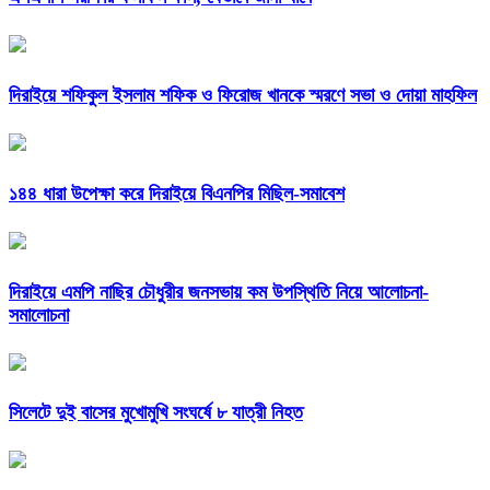
দিরাইয়ে শফিকুল ইসলাম শফিক ও ফিরোজ খানকে স্মরণে সভা ও দোয়া মাহফিল
১৪৪ ধারা উপেক্ষা করে দিরাইয়ে বিএনপির মিছিল-সমাবেশ
দিরাইয়ে এমপি নাছির চৌধুরীর জনসভায় কম উপস্থিতি নিয়ে আলোচনা-
সমালোচনা
সিলেটে দুই বাসের মুখোমুখি সংঘর্ষে ৮ যাত্রী নিহত