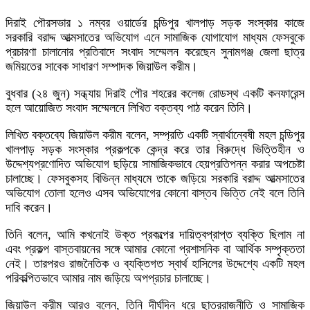
দিরাই পৌরসভার ১ নম্বর ওয়ার্ডের চন্ডিপুর খালপাড় সড়ক সংস্কার কাজে
সরকারি বরাদ্দ আত্মসাতের অভিযোগ এনে সামাজিক যোগাযোগ মাধ্যম ফেসবুকে
প্রচারণা চালানোর প্রতিবাদে সংবাদ সম্মেলন করেছেন সুনামগঞ্জ জেলা ছাত্র
জমিয়তের সাবেক সাধারণ সম্পাদক জিয়াউল করীম।
বুধবার (২৪ জুন) সন্ধ্যায় দিরাই পৌর শহরের কলেজ রোডস্থ একটি কনফারেন্স
হলে আয়োজিত সংবাদ সম্মেলনে লিখিত বক্তব্য পাঠ করেন তিনি।
লিখিত বক্তব্যে জিয়াউল করীম বলেন, সম্প্রতি একটি স্বার্থান্বেষী মহল চন্ডিপুর
খালপাড় সড়ক সংস্কার প্রকল্পকে কেন্দ্র করে তার বিরুদ্ধে ভিত্তিহীন ও
উদ্দেশ্যপ্রণোদিত অভিযোগ ছড়িয়ে সামাজিকভাবে হেয়প্রতিপন্ন করার অপচেষ্টা
চালাচ্ছে। ফেসবুকসহ বিভিন্ন মাধ্যমে তাকে জড়িয়ে সরকারি বরাদ্দ আত্মসাতের
অভিযোগ তোলা হলেও এসব অভিযোগের কোনো বাস্তব ভিত্তি নেই বলে তিনি
দাবি করেন।
তিনি বলেন, আমি কখনোই উক্ত প্রকল্পের দায়িত্বপ্রাপ্ত ব্যক্তি ছিলাম না
এবং প্রকল্প বাস্তবায়নের সঙ্গে আমার কোনো প্রশাসনিক বা আর্থিক সম্পৃক্ততা
নেই। তারপরও রাজনৈতিক ও ব্যক্তিগত স্বার্থ হাসিলের উদ্দেশ্যে একটি মহল
পরিকল্পিতভাবে আমার নাম জড়িয়ে অপপ্রচার চালাচ্ছে।
জিয়াউল করীম আরও বলেন, তিনি দীর্ঘদিন ধরে ছাত্ররাজনীতি ও সামাজিক