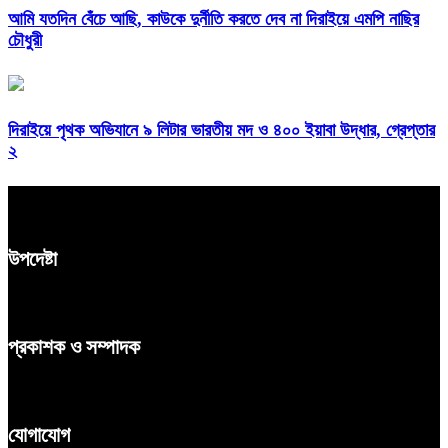
আমি যতদিন বেঁচে আছি, কাউকে দুর্নীতি করতে দেব না দিরাইয়ে এমপি নাছির
চৌধুরী
দিরাইয়ে পৃথক অভিযানে ৯ লিটার ভারতীয় মদ ও ৪০০ ইয়াবা উদ্ধার, গ্রেপ্তার
২
উপদেষ্টা
প্রকাশক ও সম্পাদক
যোগাযোগ