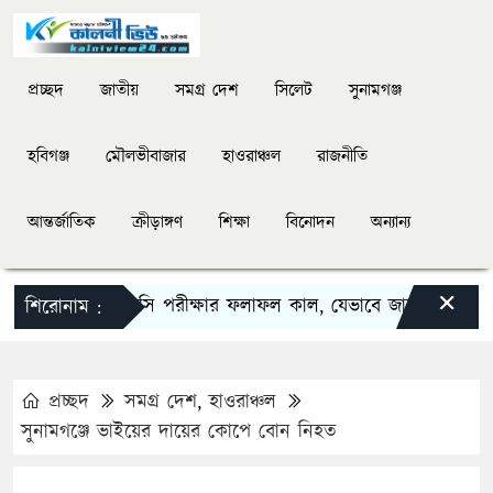
প্রচ্ছদ
জাতীয়
সমগ্র দেশ
সিলেট
সুনামগঞ্জ
হবিগঞ্জ
মৌলভীবাজার
হাওরাঞ্চল
রাজনীতি
আন্তর্জাতিক
ক্রীড়াঙ্গণ
শিক্ষা
বিনোদন
অন্যান্য
×
এসএসসি পরীক্ষার ফলাফল কাল, যেভাবে জানা যাবে
দি
শিরোনাম :
প্রচ্ছদ
সমগ্র দেশ
,
হাওরাঞ্চল
সুনামগঞ্জে ভাইয়ের দায়ের কোপে বোন নিহত