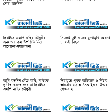
দোয়া মাহফিল
দিরাইয়ে এমপি নাছির চৌধুরীর
সিলেটে দুই বাসের মুখোমুখি সংঘর্ষে
জনসভায় কম উপস্থিতি নিয়ে
৮ যাত্রী নিহত
আলোচনা-সমালোচনা
আমি যতদিন বেঁচে আছি, কাউকে
দিরাইয়ে পৃথক অভিযানে ৯ লিটার
দুর্নীতি করতে দেব না দিরাইয়ে
ভারতীয় মদ ও ৪০০ ইয়াবা উদ্ধার,
এমপি নাছির চৌধুরী
গ্রেপ্তার ২