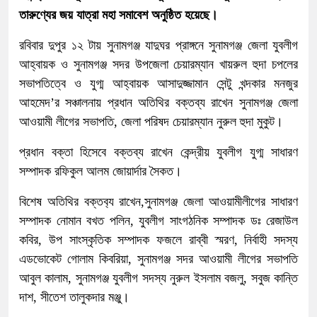
তারুণ্যের জয় যাত্রা মহা সমাবেশ অনুষ্ঠিত হয়েছে।
রবিবার দুপুর ১২ টায় সুনামগঞ্জ যাদুঘর প্রাঙ্গনে সুনামগঞ্জ জেলা যুবলীগ
আহ্বায়ক ও সুনামগঞ্জ সদর উপজেলা চেয়ারম্যান খায়রুল হুদা চপলের
সভাপতিত্বে ও যুগ্ম আহ্বায়ক আসাদুজ্জামান সেন্টু খন্দকার মনজুর
আহমেদ’র সঞ্চালনায় প্রধান অতিথির বক্তব্য রাখেন সুনামগঞ্জ জেলা
আওয়ামী লীগের সভাপতি, জেলা পরিষদ চেয়ারম্যান নুরুল হুদা মুকুট।
প্রধান বক্তা হিসেবে বক্তব্য রাখেন কেন্দ্রীয় যুবলীগ যুগ্ম সাধারণ
সম্পাদক রফিকুল আলম জোয়ার্দার সৈকত।
বিশেষ অতিথির বক্তব‍্য রাখেন,সুনামগঞ্জ জেলা আওয়ামীলীগের সাধারণ
সম্পাদক নোমান বখত পলিন, যুবলীগ সাংগঠনিক সম্পাদক ডঃ রেজাউল
কবির, উপ সাংস্কৃতিক সম্পাদক ফজলে রাব্বী স্মরণ, নির্বাহী সদস্য
এডভোকেট গোলাম কিবরিয়া, সুনামগঞ্জ সদর আওয়ামী লীগের সভাপতি
আবুল কালাম, সুনামগঞ্জ যুবলীগ সদস্য নুরুল ইসলাম বজলু, সবুজ কান্তি
দাশ, সীতেশ তালুকদার মঞ্জু।