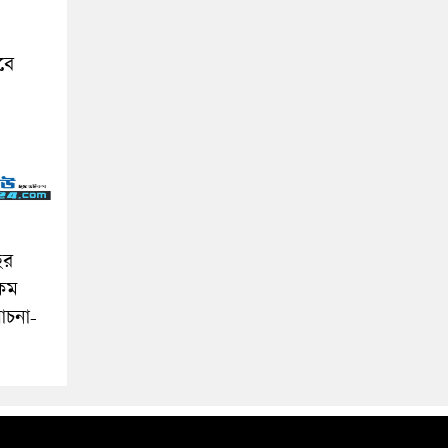
বে
ির
কম
োচনা-