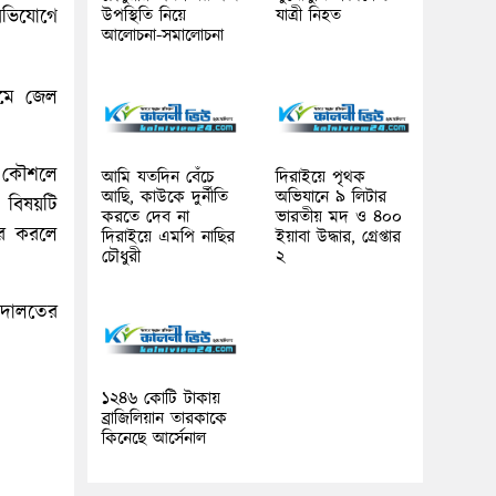
উপস্থিতি নিয়ে
যাত্রী নিহত
 অভিযোগে
আলোচনা-সমালোচনা
যমে জেল
না কৌশলে
আমি যতদিন বেঁচে
দিরাইয়ে পৃথক
আছি, কাউকে দুর্নীতি
অভিযানে ৯ লিটার
 বিষয়টি
করতে দেব না
ভারতীয় মদ ও ৪০০
়ের করলে
দিরাইয়ে এমপি নাছির
ইয়াবা উদ্ধার, গ্রেপ্তার
চৌধুরী
২
আদালতের
১২৪৬ কোটি টাকায়
ব্রাজিলিয়ান তারকাকে
কিনেছে আর্সেনাল