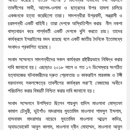
আহত করেছে। ২০১৮ সালের ১ ডিসেম্বর এভাবেই টঙ্গী ময়দানে
তাবলীগের সাথী, আলেম-ওলামা ও ছাত্রদের উপর হামলা চালিয়ে
একজনকে হত্যা করেছিলো তারা। সাদপন্থীরা উগ্রবাদী, সন্ত্রাসী ও
চরমপন্থী একটি বাহিনী। তারা দেশকে অস্থিতিশীল করার নীল নকশা
বাস্তবায়ন করে পার্শ্ববর্তী একটি দেশকে খুশি করতে চায়। তাদের
কার্যক্রমে ইসরাইলের মদদ রয়েছে বলে একটি জাতীয় দৈনিকে ইতোমধ্যে
সংবাদও প্রকাশিত হয়েছে।
সংবাদ সম্মেলনে সাদপন্থীদের সকল কার্যক্রম রাষ্ট্রীয়ভাবে নিষিদ্ধ করার
দাবি জানানো হয়। এছাড়াও ২০১৮ সালে ও গত ১৭ ডিসেম্বরে সংগঠিত
হত্যাযজ্ঞের ঘটনাকারীদের দ্রুত গ্রেফতার ও কাকরাইল মারকাজ ও টঙ্গী
ময়দানসহ সকলক্ষেত্রে তাবলীগের কার্যক্রম শুরা’ই নেজামের অধীনে
পরিচালিত করার বিষয়টি নিশ্চিত করার দাবি জানানো হয়।
সংবাদ সম্মেলনে উপস্থিত ছিলেন শায়খুল হাদিস মাওলানা মোস্তফা
কামাল চৌধুরী, ভুইগাঁও মাদরাসার মুহতামিম মাওলানা শামসুল ইসলাম,
হাসনাবাদ মাদরাসার নায়েবে মুহতামিম মাওলানা আব্দুল কাদির,
অ্যাডভোকেট আবুল কালাম, মাওলানা দ্বীন মোহাম্মদ, মাওলানা আবুল