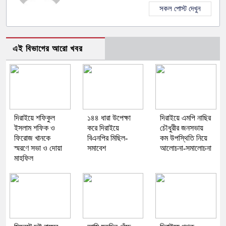
সকল পোস্ট দেখুন
এই বিভাগের আরো খবর
দিরাইয়ে শফিকুল
১৪৪ ধারা উপেক্ষা
দিরাইয়ে এমপি নাছির
ইসলাম শফিক ও
করে দিরাইয়ে
চৌধুরীর জনসভায়
ফিরোজ খানকে
বিএনপির মিছিল-
কম উপস্থিতি নিয়ে
স্মরণে সভা ও দোয়া
সমাবেশ
আলোচনা-সমালোচনা
মাহফিল