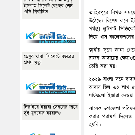
দিরাই থানার ওসি আমিনুল
ইসলাম সিলেট রেঞ্জের শ্রেষ্ঠ
ওসি নির্বাচিত
তাহিরপুরে বিগত সময়
উঠেছে। বিশেষ করে ই
পর্যন্ত) লুটপাট সিন্
দিয়ে খাস কালেকশনের ম
স্থানীয় সূত্রে জানা
ডেঙ্গুর থাবা: সিলেটে বছরের
রাজস্ব আদায়ের ক্ষেত্র
প্রথম মৃত্যু
তৈরি করা হয়।
২০২৯ বাংলা সনে বাদা
আদায় ছিল ৬২ লাখ ৫০
ঘাটগুলো ইজারা দেওয়া 
দিরাইয়ে ইয়াবা সেবনের দায়ে
সাবেক উপজেলা পরিষদ চেয
দুই যুবকের কারাদণ্ড
করার পরামর্শ দিলেও 
হয়নি।