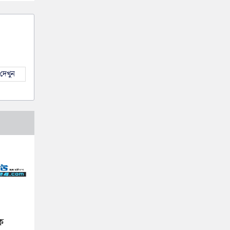
দেখুন
কে