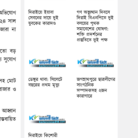
দিরাইয়ে ইয়াবা
গণ অভ্যুত্থান দিবসে
 অভিযোগ
সেবনের দায়ে দুই
দিরাই বিএনপিতে দুই
০২৪ সাল
যুবকের কারাদণ্ড
বলয়ের পৃথক
সমাবেশের ঘোষণা:
ইজারা না
শক্তি প্রদর্শনের
প্রস্তুতিতে দুই পক্ষ
 মতো বড়
্য সুযোগ
ডেঙ্গুর থাবা: সিলেটে
জগন্নাথপুরে ছাত্রলীগের
রসহ মোট
বছরের প্রথম মৃত্যু
সাংগঠনিক
বাজার ও
সম্পাদকসহ ২জন
কারাগারে
র আহ্বান
তবায়িত
দিরাইয়ে কিশোরী