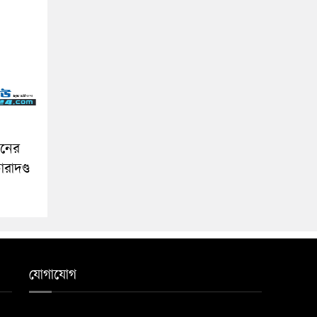
বনের
রাদণ্ড
যোগাযোগ