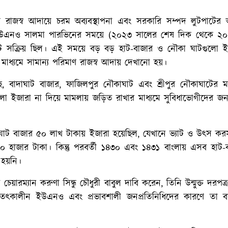
ে রাজস্ব আদায়ে চরম অব্যবস্থাপনা এবং সরকারি সম্পদ লুটপাটের
উএনও সালমা পারভিনের সময়ে (২০২৩ সালের শেষ দিক থেকে ২
ডিকেট সক্রিয় ছিল। এই সময়ে বড় বড় হাট-বাজার ও নৌকা ঘাটগুলো 
াধ্যমে সামান্য পরিমাণ রাজস্ব আদায় দেখানো হয়।
 গেছে, বাদাঘাট বাজার, ফাজিলপুর নৌকাঘাট এবং শ্রীপুর নৌকাঘাটের
গুলো ইজারা না দিয়ে মামলায় জড়িত রাখার মাধ্যমে সুবিধাভোগীদের জন
ঘাট বাজার ৫০ লাখ টাকায় ইজারা হয়েছিল, যেখানে ভ্যাট ও উৎস ক
 হাজার টাকা। কিন্তু পরবর্তী ১৪৩০ এবং ১৪৩১ বাংলায় এসব হাট-
হয়নি।
়ারম্যান করুণা সিন্ধু চৌধুরী বাবুল দাবি করেন, তিনি উন্মুক্ত দরপত্
তৎকালীন ইউএনও এবং প্রভাবশালী জনপ্রতিনিধিদের কারণে তা বাস্