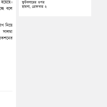
 হয়েছে।
ফুটবলারের ওপর
হামলা, গ্রেফতার ২
্ছে বলে
োগ নিয়ে
। সালমা
লেকশনের