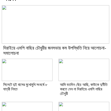
দিরাইয়ে এমপি নাছির চৌধুরীর জনসভায় কম উপস্থিতি নিয়ে আলোচনা-
সমালোচনা
সিলেটে দুই বাসের মুখোমুখি সংঘর্ষে ৮
আমি যতদিন বেঁচে আছি, কাউকে দুর্নীতি
যাত্রী নিহত
করতে দেব না দিরাইয়ে এমপি নাছির
চৌধুরী