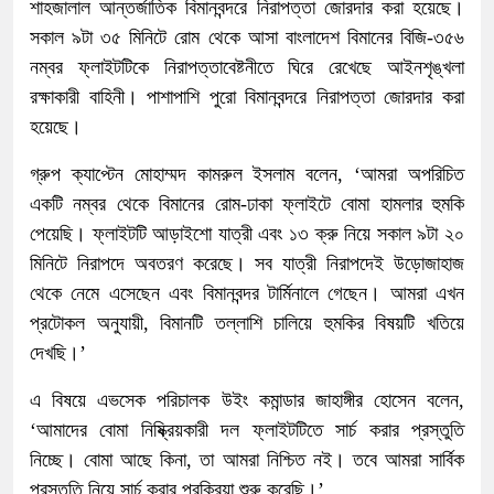
শাহজালাল আন্তর্জাতিক বিমানবন্দরে নিরাপত্তা জোরদার করা হয়েছে।
সকাল ৯টা ৩৫ মিনিটে রোম থেকে আসা বাংলাদেশ বিমানের বিজি-৩৫৬
নম্বর ফ্লাইটটিকে নিরাপত্তাবেষ্টনীতে ঘিরে রেখেছে আইনশৃঙ্খলা
রক্ষাকারী বাহিনী। পাশাপাশি পুরো বিমানবন্দরে নিরাপত্তা জোরদার করা
হয়েছে।
গ্রুপ ক্যাপ্টেন মোহাম্মদ কামরুল ইসলাম বলেন, ‘আমরা অপরিচিত
একটি নম্বর থেকে বিমানের রোম-ঢাকা ফ্লাইটে বোমা হামলার হুমকি
পেয়েছি। ফ্লাইটটি আড়াইশো যাত্রী এবং ১৩ ক্রু নিয়ে সকাল ৯টা ২০
মিনিটে নিরাপদে অবতরণ করেছে। সব যাত্রী নিরাপদেই উড়োজাহাজ
থেকে নেমে এসেছেন এবং বিমানবন্দর টার্মিনালে গেছেন। আমরা এখন
প্রটোকল অনুযায়ী, বিমানটি তল্লাশি চালিয়ে হুমকির বিষয়টি খতিয়ে
দেখছি।’
এ বিষয়ে এভসেক পরিচালক উইং কমান্ডার জাহাঙ্গীর হোসেন বলেন,
‘আমাদের বোমা নিষ্ক্রিয়কারী দল ফ্লাইটটিতে সার্চ করার প্রস্তুতি
নিচ্ছে। বোমা আছে কিনা, তা আমরা নিশ্চিত নই। তবে আমরা সার্বিক
প্রস্তুতি নিয়ে সার্চ করার প্রক্রিয়া শুরু করেছি।’