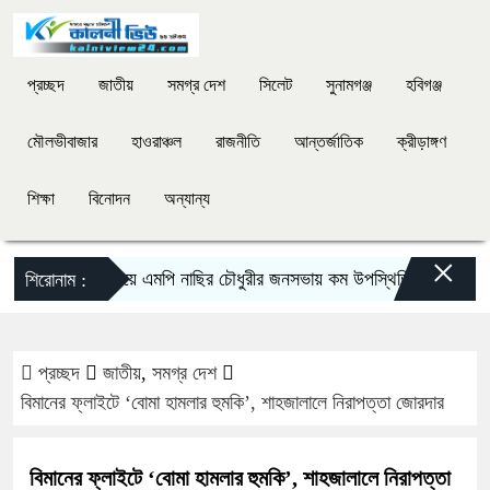
প্রচ্ছদ
জাতীয়
সমগ্র দেশ
সিলেট
সুনামগঞ্জ
হবিগঞ্জ
মৌলভীবাজার
হাওরাঞ্চল
রাজনীতি
আন্তর্জাতিক
ক্রীড়াঙ্গণ
শিক্ষা
বিনোদন
অন্যান্য
×
দিরাইয়ে এমপি নাছির চৌধুরীর জনসভায় কম উপস্থিতি নিয়ে আলোচনা-
শিরোনাম :
প্রচ্ছদ
জাতীয়
,
সমগ্র দেশ
বিমানের ফ্লাইটে ‘বোমা হামলার হুমকি’, শাহজালালে নিরাপত্তা জোরদার
বিমানের ফ্লাইটে ‘বোমা হামলার হুমকি’, শাহজালালে নিরাপত্তা