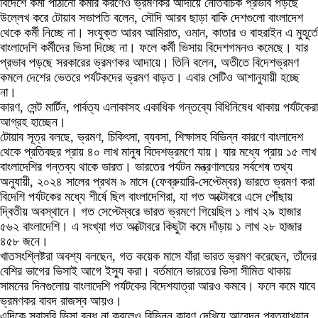
বিদেশে কর্মী পাঠানো কমার করণেও ভ্রমণকর আদায়ে নেতিবাচক প্রভাব পড়ছে
উল্লেখ করে টোয়াব সভাপতি বলেন, সৌদি আরব ছাড়া বাকি দেশগুলো বাংলাদেশ
থেকে কর্মী নিচ্ছে না। সংযুক্ত আরব আমিরাত, ওমান, কাতার ও বাহরাইন এ মুহূর্তে
বাংলাদেশি কর্মীদের ভিসা দিচ্ছে না। ফলে কর্মী ভিসায় বিদেশগমনও কমেছে। যার
প্রভাব পড়ছে সরকারের ভ্রমণকর আদায়ে। তিনি বলেন, অতীতে বিদেশভ্রমণ
কমলে দেশের ভেতরে পর্যটকদের ভ্রমণ বাড়ত। এবার সেটিও আশানুযায়ী হচ্ছে
না।
কারণ, সেন্ট মার্টিন, পার্বত্য এলাকাসহ একাধিক গন্তব্যে বিধিনিষেধ থাকায় পর্যটকেরা
আগ্রহ হাচ্ছেন।
টোয়াব সূত্র বলছে, ভ্রমণ, চিকিৎসা, ব্যবসা, শিক্ষাসহ বিভিন্ন কারণে বাংলাদেশ
থেকে প্রতিবছর প্রায় ৪০ লাখ মানুষ বিদেশভ্রমণে যায়। যার মধ্যে প্রায় ১৫ লাখ
বাংলাদেশির গন্তব্য থাকে ভারত। ভারতের পর্যটন মন্ত্রণালয়ের সর্বশেষ তথ্য
অনুযায়ী, ২০২৪ সালের প্রথম ৯ মাসে (ফেব্রুয়ারি-সেপ্টেম্বর) ভারতে ভ্রমণ করা
বিদেশি পর্যটকের মধ্যে শীর্ষে ছিল বাংলাদেশিরা, যা গত অক্টোবরে এসে পৌঁছায়
দ্বিতীয় অবস্থানে। গত সেপ্টেম্বরে ভারত ভ্রমণে গিয়েছিল ১ লাখ ২৯ হাজার
৫৬২ বাংলাদেশি। এ সংখ্যা গত অক্টোবরে কিছুটা কমে দাঁড়ায় ১ লাখ ২৮ হাজার
৪৫৮ জনে।
খাতসংশ্লিষ্টরা অবশ্য বলছেন, গত কয়েক মাসে যাঁরা ভারত ভ্রমণ করেছেন, তাঁদের
বেশির ভাগের ভিসাই আগে ইস্যু করা। বর্তমানে ভারতের ভিসা সীমিত থাকায়
সামনের দিনগুলোয় বাংলাদেশি পর্যটকের বিদেশযাত্রা আরও কমবে। ফলে কমে যাবে
ভ্রমণকর বাবদ রাজস্ব আয়ও।
এদিকে সরাসরি ভিসা বন্ধ না করলেও বিভিন্ন কারণ দেখিয়ে আবেদন প্রত্যাখ্যান