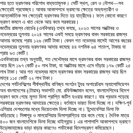
পার হতে ভ্রমণকর পরিশোধ বাধ্যতামূলক। সেটি স্থল, রেল ও নৌপথ—সব
ক্ষেত্রেই প্রযোজ্য। আবার আকাশপথে ভ্রমণের ক্ষেত্রে অভ্যন্তরীণ ও
আন্তর্জাতিক সব ক্ষেত্রেই ভ্রমণকর দিতে হয় যাত্রীদের। ফলে কোনো কারণে
ভ্রমণ কমলে এ খাত থেকে আয় কমে সরকারের।
জাতীয় রাজস্ব বোর্ডের (এনবিআর) তথ্য বলছে, ২০২৩ সালের অক্টোবর ও
নভেম্বরের তুলনায় ২০২৪ সালের একই সময়ে ভ্রমণকর বাবদ সরকারের রাজস্ব
আদায় কমেছে প্রায় ১২৬ কোটি টাকা। কেবল গত নভেম্বর মাসেই আগের বছরের
নভেম্বরের তুলনায় ভ্রমণকর আদায় কমেছে ৪৪ দশমিক ৬৪ শতাংশ, টাকায় যা
প্রায় ৯৩ কোটি।
এনবিআরের তথ্য অনুযায়ী, গত সেপ্টেম্বর মাসে ভ্রমণকর বাবদ সরকারের রাজস্ব
আয় ছিল ১৯৭ কোটি ৫০ লাখ টাকা, যা অক্টোবর মাসে এসে দাঁড়ায় ১৭৯ কোটি ২৫
লাখ টাকা। আর গত নভেম্বর মাসে ভ্রমণকর বাবদ সরকারের রাজস্ব আয় ছিল
মাত্র ১১৫ কোটি ২২ লাখ টাকা।
দেশের পর্যটনশিল্পের শীর্ষস্থানীয় বাণিজ্য সংগঠন ট্যুর অপারেটরস অ্যাসোসিয়েশন
অব বাংলাদেশের (টোয়াব) সভাপতি মো. রফিউজ্জামান বলেন, বাংলাদেশিদের বিদেশ
ভ্রমণ কমে গেছে মূলত ভিসা প্রাপ্তি জটিল হওয়ার কারণে। যার প্রভাব পড়েছে
সরকারের ভ্রমণকর আদায়ের ক্ষেত্রে। বর্তমানে ভারত ভিসা দিচ্ছে না। দক্ষিণ-পূর্ব
এশিয়ার দেশগুলোর মধ্যে ভিয়েতনাম ভিসা দিচ্ছে না। ইন্দোনেশিয়া ভিসা ফি
বাড়িয়েছে। সিঙ্গাপুর ও মালয়েশিয়ার ভিসাপ্রাপ্তির হার কমে গেছে। দৈনিক মাত্র
৪০০ জন বাংলাদেশিকে ভিসা দিচ্ছে থাইল্যান্ড। এর পাশাপাশি আকাশপথে ভ্রমণে
উড়োজাহাজের ভাড়া বাড়ার কারণেও পর্যটকেরা বিদেশভ্রমণ কমিয়েছেন।