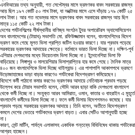
এনবিআরের তথ্য অনুযায়ী, গত সেপ্টেম্বর মাসে ভ্রমণকর বাবদ সরকারের রাজস্ব
আয় ছিল ১৯৭ কোটি ৫০ লাখ টাকা, যা অক্টোবর মাসে এসে দাঁড়ায় ১৭৯ কোটি ২৫
লাখ টাকা। আর গত নভেম্বর মাসে ভ্রমণকর বাবদ সরকারের রাজস্ব আয় ছিল
মাত্র ১১৫ কোটি ২২ লাখ টাকা।
দেশের পর্যটনশিল্পের শীর্ষস্থানীয় বাণিজ্য সংগঠন ট্যুর অপারেটরস অ্যাসোসিয়েশন
অব বাংলাদেশের (টোয়াব) সভাপতি মো. রফিউজ্জামান বলেন, বাংলাদেশিদের বিদেশ
ভ্রমণ কমে গেছে মূলত ভিসা প্রাপ্তি জটিল হওয়ার কারণে। যার প্রভাব পড়েছে
সরকারের ভ্রমণকর আদায়ের ক্ষেত্রে। বর্তমানে ভারত ভিসা দিচ্ছে না। দক্ষিণ-পূর্ব
এশিয়ার দেশগুলোর মধ্যে ভিয়েতনাম ভিসা দিচ্ছে না। ইন্দোনেশিয়া ভিসা ফি
বাড়িয়েছে। সিঙ্গাপুর ও মালয়েশিয়ার ভিসাপ্রাপ্তির হার কমে গেছে। দৈনিক মাত্র
৪০০ জন বাংলাদেশিকে ভিসা দিচ্ছে থাইল্যান্ড। এর পাশাপাশি আকাশপথে ভ্রমণে
উড়োজাহাজের ভাড়া বাড়ার কারণেও পর্যটকেরা বিদেশভ্রমণ কমিয়েছেন।
বিদেশে কর্মী পাঠানো কমার করণেও ভ্রমণকর আদায়ে নেতিবাচক প্রভাব পড়ছে
উল্লেখ করে টোয়াব সভাপতি বলেন, সৌদি আরব ছাড়া বাকি দেশগুলো বাংলাদেশ
থেকে কর্মী নিচ্ছে না। সংযুক্ত আরব আমিরাত, ওমান, কাতার ও বাহরাইন এ মুহূর্তে
বাংলাদেশি কর্মীদের ভিসা দিচ্ছে না। ফলে কর্মী ভিসায় বিদেশগমনও কমেছে। যার
প্রভাব পড়ছে সরকারের ভ্রমণকর আদায়ে। তিনি বলেন, অতীতে বিদেশভ্রমণ
কমলে দেশের ভেতরে পর্যটকদের ভ্রমণ বাড়ত। এবার সেটিও আশানুযায়ী হচ্ছে
না।
কারণ, সেন্ট মার্টিন, পার্বত্য এলাকাসহ একাধিক গন্তব্যে বিধিনিষেধ থাকায় পর্যটকেরা
আগ্রহ হাচ্ছেন।