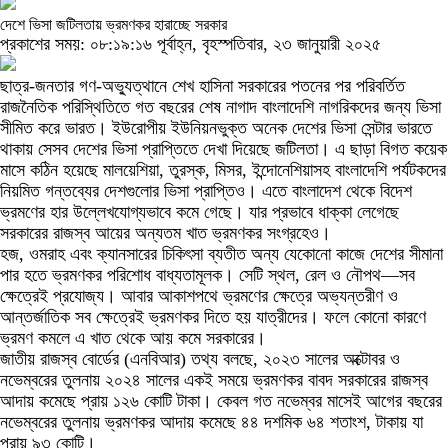
দেশে ভিসা জটিলতায় ভ্রমণকর হারাচ্ছে সরকার
প্রকাশের সময়: ০৮:১৯:১৬ পূর্বাহ্ন, বৃহস্পতিবার, ২৩ জানুয়ারী ২০২৫
ছাত্র-জনতার গণ-অভ্যুত্থানে শেখ হাসিনা সরকারের পতনের পর পরিবর্তিত
রাজনৈতিক পরিস্থিতিতে গত বছরের শেষ নাগাদ বাংলাদেশি নাগরিকদের জন্য ভিসা
সীমিত করে ভারত। ইউরোপীয় ইউনিয়নভুক্ত অনেক দেশের ভিসা সেন্টার ভারতে
থাকায় সেসব দেশের ভিসা প্রাপ্তিতে দেখা দিয়েছে জটিলতা। এ ছাড়া বিগত কয়েক
মাসে কঠিন হয়েছে মালয়েশিয়া, তুরস্ক, মিসর, ইন্দোনেশিয়াসহ বাংলাদেশি পর্যটকদের
নিয়মিত গন্তব্যের দেশগুলোর ভিসা প্রাপ্তিও। এতে বাংলাদেশ থেকে বিদেশ
ভ্রমণের হার উল্লেখযোগ্যভাবে কমে গেছে। যার প্রভাবে ধাক্কা লেগেছে
সরকারের রাজস্ব আয়ের অন্যতম খাত ভ্রমণকর সংগ্রহেও।
হজ, ওমরাহ এবং ক্যানসারের চিকিৎসা ব্যতীত অন্য যেকোনো কাজে দেশের সীমানা
পার হতে ভ্রমণকর পরিশোধ বাধ্যতামূলক। সেটি স্থল, রেল ও নৌপথ—সব
ক্ষেত্রেই প্রযোজ্য। আবার আকাশপথে ভ্রমণের ক্ষেত্রে অভ্যন্তরীণ ও
আন্তর্জাতিক সব ক্ষেত্রেই ভ্রমণকর দিতে হয় যাত্রীদের। ফলে কোনো কারণে
ভ্রমণ কমলে এ খাত থেকে আয় কমে সরকারের।
জাতীয় রাজস্ব বোর্ডের (এনবিআর) তথ্য বলছে, ২০২৩ সালের অক্টোবর ও
নভেম্বরের তুলনায় ২০২৪ সালের একই সময়ে ভ্রমণকর বাবদ সরকারের রাজস্ব
আদায় কমেছে প্রায় ১২৬ কোটি টাকা। কেবল গত নভেম্বর মাসেই আগের বছরের
নভেম্বরের তুলনায় ভ্রমণকর আদায় কমেছে ৪৪ দশমিক ৬৪ শতাংশ, টাকায় যা
প্রায় ৯৩ কোটি।