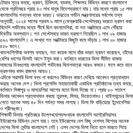
টোয়াব সূত্র বলছে, ভ্রমণ, চিকিৎসা, ব্যবসা, শিক্ষাসহ বিভিন্ন কারণে বাংলাদেশ
থেকে প্রতিবছর প্রায় ৪০ লাখ মানুষ বিদেশভ্রমণে যায়। যার মধ্যে প্রায় ১৫ লাখ
বাংলাদেশির গন্তব্য থাকে ভারত। ভারতের পর্যটন মন্ত্রণালয়ের সর্বশেষ তথ্য
অনুযায়ী, ২০২৪ সালের প্রথম ৯ মাসে (ফেব্রুয়ারি-সেপ্টেম্বর) ভারতে ভ্রমণ করা
বিদেশি পর্যটকের মধ্যে শীর্ষে ছিল বাংলাদেশিরা, যা গত অক্টোবরে এসে পৌঁছায়
দ্বিতীয় অবস্থানে। গত সেপ্টেম্বরে ভারত ভ্রমণে গিয়েছিল ১ লাখ ২৯ হাজার
৫৬২ বাংলাদেশি। এ সংখ্যা গত অক্টোবরে কিছুটা কমে দাঁড়ায় ১ লাখ ২৮ হাজার
৪৫৮ জনে।
খাতসংশ্লিষ্টরা অবশ্য বলছেন, গত কয়েক মাসে যাঁরা ভারত ভ্রমণ করেছেন, তাঁদের
বেশির ভাগের ভিসাই আগে ইস্যু করা। বর্তমানে ভারতের ভিসা সীমিত থাকায়
সামনের দিনগুলোয় বাংলাদেশি পর্যটকের বিদেশযাত্রা আরও কমবে। ফলে কমে যাবে
ভ্রমণকর বাবদ রাজস্ব আয়ও।
এদিকে সরাসরি ভিসা বন্ধ না করলেও বিভিন্ন কারণ দেখিয়ে আবেদন প্রত্যাখ্যান
করছে অনেক দেশ। ভিসা প্রসেসিং সহায়তাকারী একাধিক প্রতিষ্ঠানের তথ্য বলছে,
বর্তমানে সিঙ্গাপুর ও মালয়েশিয়া আগের মতো ভিসা দিচ্ছে না। প্রায় ৮০ শতাংশ
ভিসার আবেদন প্রত্যাখ্যান করছে তুরস্ক, মিসর, ভিয়েতনামও। থাইল্যান্ডের ভিসা
পেতে অনেক সময় ৪৮ দিন পর্যন্ত সময় লাগছে। ভিসা ফি বাড়িয়েছে ইন্দোনেশিয়া
ও শ্রীলঙ্কা।
শিক্ষার্থী ভিসায় প্রতিবছর উল্লেখযোগ্যসংখ্যক বাংলাদেশি অস্ট্রেলিয়াসহ
ইউরোপের বিভিন্ন দেশে যায়। তবে ইউরোপের বেশ কিছু দেশসহ বিশ্বের অনেক
দেশের ভিসা সেন্টার বাংলাদেশে নেই। এসব দেশের ভিসা নিতে হলে ভারতে গিয়ে