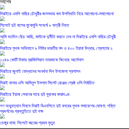
সর্বশেষ
দিরাইয়ে এমপি নাছির চৌধুরীর জনসভায় কম উপস্থিতি নিয়ে আলোচনা-সমালোচনা
সিলেটে দুই বাসের মুখোমুখি সংঘর্ষে ৮ যাত্রী নিহত
আমি যতদিন বেঁচে আছি, কাউকে দুর্নীতি করতে দেব না দিরাইয়ে এমপি নাছির চৌধুরী
দিরাইয়ে পৃথক অভিযানে ৯ লিটার ভারতীয় মদ ও ৪০০ ইয়াবা উদ্ধার, গ্রেপ্তার ২
১২৪৬ কোটি টাকায় ব্রাজিলিয়ান তারকাকে কিনেছে আর্সেনাল
দিরাইয়ে জুলাই যোদ্ধাদের সংবর্ধনা দিল উপজেলা প্রশাসন
দিরাই থানার ওসি আমিনুল ইসলাম সিলেট রেঞ্জের শ্রেষ্ঠ ওসি নির্বাচিত
দিরাইয়ে ইয়াবা সেবনের দায়ে দুই যুবকের কারাদণ্ড
গণ অভ্যুত্থান দিবসে দিরাই বিএনপিতে দুই বলয়ের পৃথক সমাবেশের ঘোষণা: শক্তি
প্রদর্শনের প্রস্তুতিতে দুই পক্ষ
ডেঙ্গুর থাবা: সিলেটে বছরের প্রথম মৃত্যু