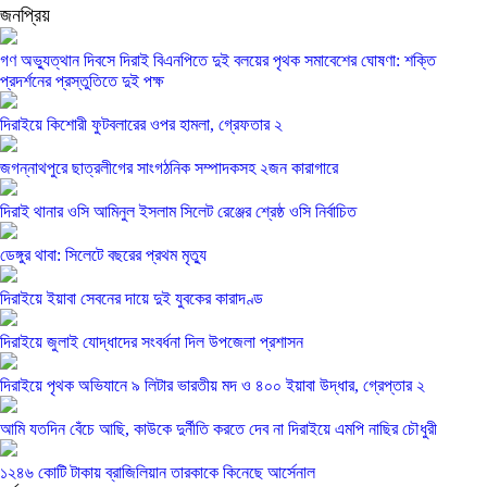
জনপ্রিয়
গণ অভ্যুত্থান দিবসে দিরাই বিএনপিতে দুই বলয়ের পৃথক সমাবেশের ঘোষণা: শক্তি
প্রদর্শনের প্রস্তুতিতে দুই পক্ষ
দিরাইয়ে কিশোরী ফুটবলারের ওপর হামলা, গ্রেফতার ২
জগন্নাথপুরে ছাত্রলীগের সাংগঠনিক সম্পাদকসহ ২জন কারাগারে
দিরাই থানার ওসি আমিনুল ইসলাম সিলেট রেঞ্জের শ্রেষ্ঠ ওসি নির্বাচিত
ডেঙ্গুর থাবা: সিলেটে বছরের প্রথম মৃত্যু
দিরাইয়ে ইয়াবা সেবনের দায়ে দুই যুবকের কারাদণ্ড
দিরাইয়ে জুলাই যোদ্ধাদের সংবর্ধনা দিল উপজেলা প্রশাসন
দিরাইয়ে পৃথক অভিযানে ৯ লিটার ভারতীয় মদ ও ৪০০ ইয়াবা উদ্ধার, গ্রেপ্তার ২
আমি যতদিন বেঁচে আছি, কাউকে দুর্নীতি করতে দেব না দিরাইয়ে এমপি নাছির চৌধুরী
১২৪৬ কোটি টাকায় ব্রাজিলিয়ান তারকাকে কিনেছে আর্সেনাল