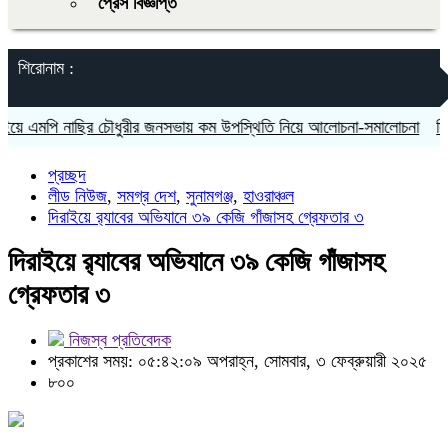
প্রেস বিজ্ঞপ্তি
শিরোনাম :
পি নাছির চৌধুরীর জনসভায় কম উপস্থিতি নিয়ে আলোচনা-সমালোচনা
সিলেটে দুই 
প্রচ্ছদ
লীড নিউজ
,
সমগ্র দেশ
,
সুনামগঞ্জ
,
হাওরাঞ্চল
দিরাইয়ে র‌্যাবের অভিযানে ৩৯ কেজি গাঁজাসহ গ্রেফতার ৩
দিরাইয়ে র‌্যাবের অভিযানে ৩৯ কেজি গাঁজাসহ
গ্রেফতার ৩
নিজস্ব প্রতিবেদক
প্রকাশের সময়: ০৫:৪২:০৯ অপরাহ্ন, সোমবার, ৩ ফেব্রুয়ারী ২০২৫
৮০০