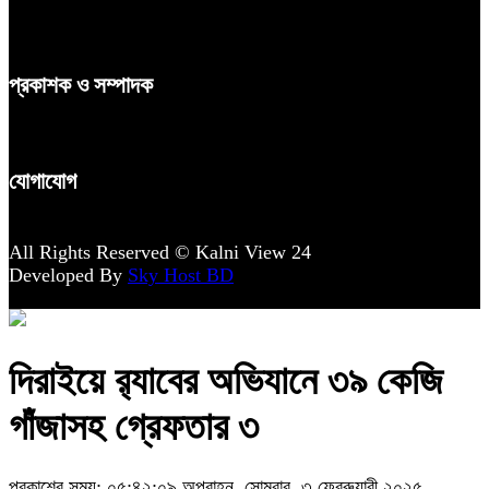
প্রকাশক ও সম্পাদক
যোগাযোগ
All Rights Reserved © Kalni View 24
Developed By
Sky Host BD
দিরাইয়ে র‌্যাবের অভিযানে ৩৯ কেজি
গাঁজাসহ গ্রেফতার ৩
প্রকাশের সময়: ০৫:৪২:০৯ অপরাহ্ন, সোমবার, ৩ ফেব্রুয়ারী ২০২৫