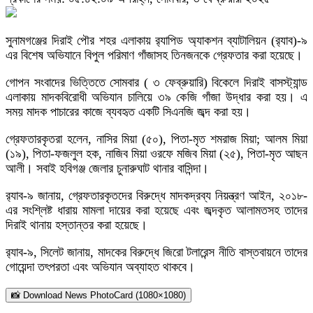
সুনামগঞ্জের দিরাই পৌর শহর এলাকায় র‌্যাপিড অ্যাকশন ব্যাটালিয়ন (র‌্যাব)-৯
এর বিশেষ অভিযানে বিপুল পরিমাণ গাঁজাসহ তিনজনকে গ্রেফতার করা হয়েছে।
গোপন সংবাদের ভিত্তিতে সোমবার ( ৩ ফেব্রুয়ারি) বিকেলে দিরাই বাসস্ট্যান্ড
এলাকায় মাদকবিরোধী অভিযান চালিয়ে ৩৯ কেজি গাঁজা উদ্ধার করা হয়। এ
সময় মাদক পাচারের কাজে ব্যবহৃত একটি সিএনজি জব্দ করা হয়।
গ্রেফতারকৃতরা হলেন, নাসির মিয়া (৫০), পিতা-মৃত শমরাজ মিয়া; আলম মিয়া
(১৯), পিতা-ফজলুল হক, নাজিব মিয়া ওরফে মজিব মিয়া (২৫), পিতা-মৃত আছন
আলী। সবাই হবিগঞ্জ জেলার চুনারুঘাট থানার বাসিন্দা।
র‌্যাব-৯ জানায়, গ্রেফতারকৃতদের বিরুদ্ধে মাদকদ্রব্য নিয়ন্ত্রণ আইন, ২০১৮-
এর সংশ্লিষ্ট ধারায় মামলা দায়ের করা হয়েছে এবং জব্দকৃত আলামতসহ তাদের
দিরাই থানায় হস্তান্তর করা হয়েছে।
র‌্যাব-৯, সিলেট জানায়, মাদকের বিরুদ্ধে জিরো টলারেন্স নীতি বাস্তবায়নে তাদের
গোয়েন্দা তৎপরতা এবং অভিযান অব্যাহত থাকবে।
📸 Download News PhotoCard (1080×1080)