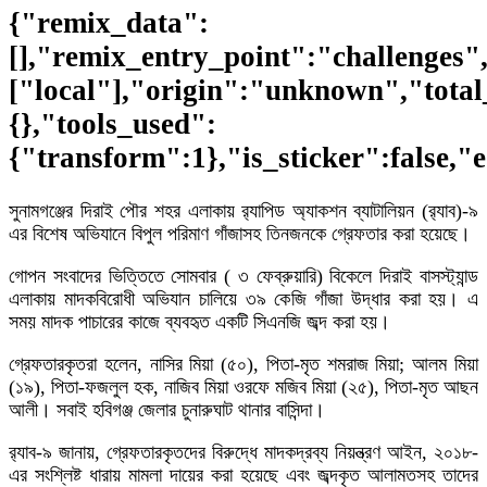
{"remix_data":
[],"remix_entry_point":"challenges"
["local"],"origin":"unknown","total
{},"tools_used":
{"transform":1},"is_sticker":false,"
সুনামগঞ্জের দিরাই পৌর শহর এলাকায় র‌্যাপিড অ্যাকশন ব্যাটালিয়ন (র‌্যাব)-৯
এর বিশেষ অভিযানে বিপুল পরিমাণ গাঁজাসহ তিনজনকে গ্রেফতার করা হয়েছে।
গোপন সংবাদের ভিত্তিতে সোমবার ( ৩ ফেব্রুয়ারি) বিকেলে দিরাই বাসস্ট্যান্ড
এলাকায় মাদকবিরোধী অভিযান চালিয়ে ৩৯ কেজি গাঁজা উদ্ধার করা হয়। এ
সময় মাদক পাচারের কাজে ব্যবহৃত একটি সিএনজি জব্দ করা হয়।
গ্রেফতারকৃতরা হলেন, নাসির মিয়া (৫০), পিতা-মৃত শমরাজ মিয়া; আলম মিয়া
(১৯), পিতা-ফজলুল হক, নাজিব মিয়া ওরফে মজিব মিয়া (২৫), পিতা-মৃত আছন
আলী। সবাই হবিগঞ্জ জেলার চুনারুঘাট থানার বাসিন্দা।
র‌্যাব-৯ জানায়, গ্রেফতারকৃতদের বিরুদ্ধে মাদকদ্রব্য নিয়ন্ত্রণ আইন, ২০১৮-
এর সংশ্লিষ্ট ধারায় মামলা দায়ের করা হয়েছে এবং জব্দকৃত আলামতসহ তাদের