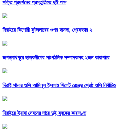
শক্তি প্রদর্শনের প্রস্তুতিতে দুই পক্ষ
দিরাইয়ে কিশোরী ফুটবলারের ওপর হামলা, গ্রেফতার ২
জগন্নাথপুরে ছাত্রলীগের সাংগঠনিক সম্পাদকসহ ২জন কারাগারে
দিরাই থানার ওসি আমিনুল ইসলাম সিলেট রেঞ্জের শ্রেষ্ঠ ওসি নির্বাচিত
দিরাইয়ে ইয়াবা সেবনের দায়ে দুই যুবকের কারাদণ্ড