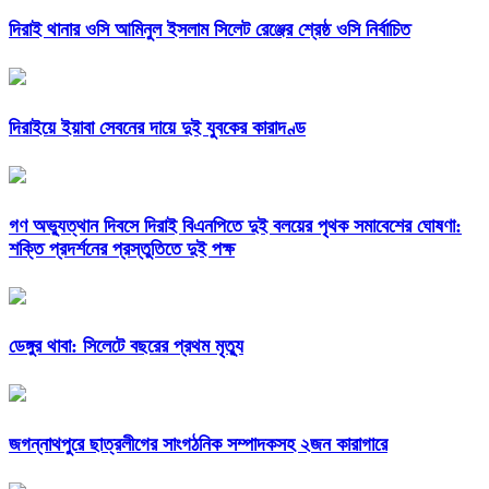
দিরাই থানার ওসি আমিনুল ইসলাম সিলেট রেঞ্জের শ্রেষ্ঠ ওসি নির্বাচিত
দিরাইয়ে ইয়াবা সেবনের দায়ে দুই যুবকের কারাদণ্ড
গণ অভ্যুত্থান দিবসে দিরাই বিএনপিতে দুই বলয়ের পৃথক সমাবেশের ঘোষণা:
শক্তি প্রদর্শনের প্রস্তুতিতে দুই পক্ষ
ডেঙ্গুর থাবা: সিলেটে বছরের প্রথম মৃত্যু
জগন্নাথপুরে ছাত্রলীগের সাংগঠনিক সম্পাদকসহ ২জন কারাগারে