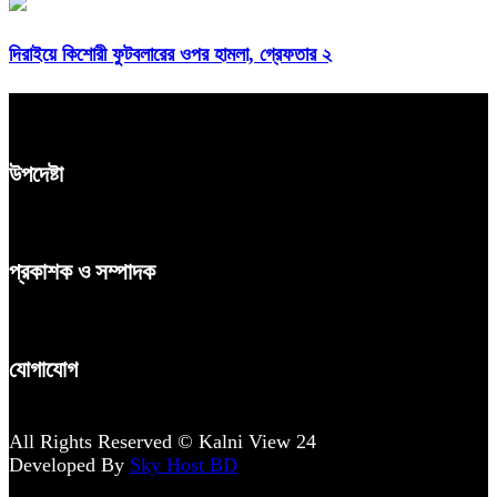
দিরাইয়ে কিশোরী ফুটবলারের ওপর হামলা, গ্রেফতার ২
উপদেষ্টা
প্রকাশক ও সম্পাদক
যোগাযোগ
All Rights Reserved © Kalni View 24
Developed By
Sky Host BD