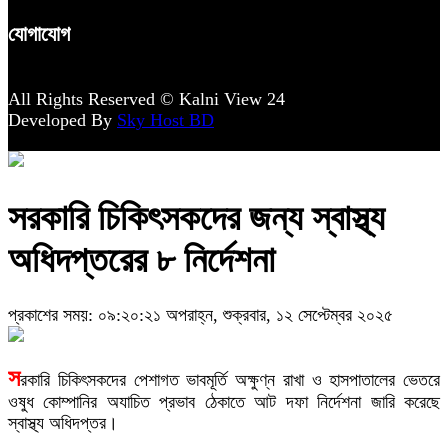
যোগাযোগ
All Rights Reserved © Kalni View 24
Developed By
Sky Host BD
সরকারি চিকিৎসকদের জন্য স্বাস্থ্য
অধিদপ্তরের ৮ নির্দেশনা
প্রকাশের সময়: ০৯:২০:২১ অপরাহ্ন, শুক্রবার, ১২ সেপ্টেম্বর ২০২৫
স
রকারি চিকিৎসকদের পেশাগত ভাবমূর্তি অক্ষুণ্ন রাখা ও হাসপাতালের ভেতরে
ওষুধ কোম্পানির অযাচিত প্রভাব ঠেকাতে আট দফা নির্দেশনা জারি করেছে
স্বাস্থ্য অধিদপ্তর।