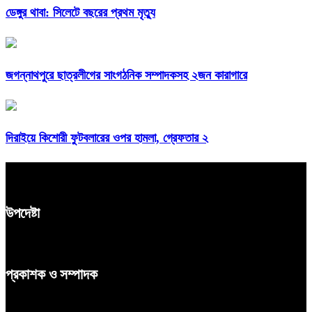
ডেঙ্গুর থাবা: সিলেটে বছরের প্রথম মৃত্যু
জগন্নাথপুরে ছাত্রলীগের সাংগঠনিক সম্পাদকসহ ২জন কারাগারে
দিরাইয়ে কিশোরী ফুটবলারের ওপর হামলা, গ্রেফতার ২
উপদেষ্টা
প্রকাশক ও সম্পাদক