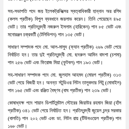
সহ-সভাপতি পদে জয় ইলেকট্রনিক্সের স্বত্বাধিকারী হান্নান অর রশিদ
(কলস প্রতীক) বিপুল ব্যবধানে জয়লাভ করেন। তিনি পেয়েছেন ৪৯৫
ভোট। তার প্রতিদ্বন্দ্বী নজরুল ইসলাম (হারিকেন) পান ৮৫ ভোট এবং
মনোরঞ্জন চক্রবর্তী (টেলিভিশন) পান ১৩৫ ভোট।
সাধারণ সম্পাদক পদে মো. আল-মাসুদ (ফ্যান প্রতীক) ২৬৯ ভোট পেয়ে
নির্বাচিত হন। তার দুই প্রতিদ্বন্দ্বী মো. ছদরুল আমিন বাদশা (চশমা)
পান ২৫৬ ভোট এবং ফিরোজ মিয়া (ফুটবল) পান ১৯৩ ভোট।
সহ-সাধারণ সম্পাদক পদে মো. জুলহাস আহমদ (মোরগ প্রতীক) ৩১৩
ভোট পেয়ে বিজয়ী হন। অনন্ত স্টুডিওর লিটন তালুকদার লিটু (মোবাইল)
পান ১৬৫ ভোট এবং রঞ্জিত বৈষ্ণব (বাঘ প্রতীক) পান ২৩৯ ভোট।
কোষাধ্যক্ষ পদে শায়ান ডিপার্টমেন্টাল স্টোরের জিয়াউর রহমান জিয়া (হাঁস
প্রতীক) ৩৪১ ভোট পেয়ে নির্বাচিত হন। প্রতিদ্বন্দ্বী জুয়েল চন্দ্র সরকার
(বালতি) পান ২০২ ভোট এবং ডা. লিটন রায় (টিউবওয়েল প্রতীক) পান
১৬৮ ভোট।