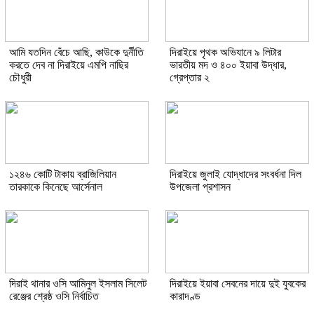
আমি যতদিন বেঁচে আছি, কাউকে দুর্নীতি
দিরাইয়ে পৃথক অভিযানে ৯ লিটার
করতে দেব না দিরাইয়ে এমপি নাছির
ভারতীয় মদ ও ৪০০ ইয়াবা উদ্ধার,
চৌধুরী
গ্রেপ্তার ২
১২৪৬ কোটি টাকায় ব্রাজিলিয়ান
দিরাইয়ে জুলাই যোদ্ধাদের সংবর্ধনা দিল
তারকাকে কিনেছে আর্সেনাল
উপজেলা প্রশাসন
দিরাই থানার ওসি আমিনুল ইসলাম সিলেট
দিরাইয়ে ইয়াবা সেবনের দায়ে দুই যুবকের
রেঞ্জের শ্রেষ্ঠ ওসি নির্বাচিত
কারাদণ্ড