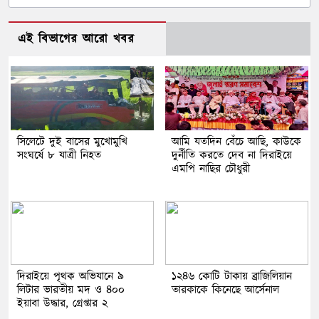
এই বিভাগের আরো খবর
সিলেটে দুই বাসের মুখোমুখি
আমি যতদিন বেঁচে আছি, কাউকে
সংঘর্ষে ৮ যাত্রী নিহত
দুর্নীতি করতে দেব না দিরাইয়ে
এমপি নাছির চৌধুরী
দিরাইয়ে পৃথক অভিযানে ৯
১২৪৬ কোটি টাকায় ব্রাজিলিয়ান
লিটার ভারতীয় মদ ও ৪০০
তারকাকে কিনেছে আর্সেনাল
ইয়াবা উদ্ধার, গ্রেপ্তার ২