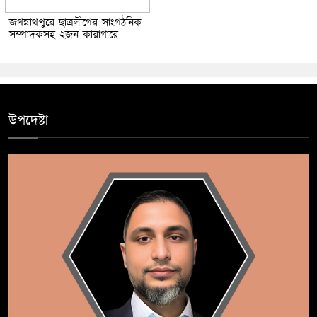
জগন্নাথপুরে ছাত্রলীগের সাংগঠনিক
সম্পাদকসহ ২জন কারাগারে
উপদেষ্টা