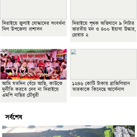
দিরাইয়ে জুলাই যোদ্ধাদের সংবর্ধনা
দিরাইয়ে পৃথক অভিযানে ৯ লিটার
দিল উপজেলা প্রশাসন
ভারতীয় মদ ও ৪০০ ইয়াবা উদ্ধার,
গ্রেপ্তার ২
আমি যতদিন বেঁচে আছি, কাউকে
১২৪৬ কোটি টাকায় ব্রাজিলিয়ান
দুর্নীতি করতে দেব না দিরাইয়ে
তারকাকে কিনেছে আর্সেনাল
এমপি নাছির চৌধুরী
সর্বশেষ