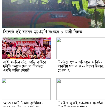
সিলেটে দুই বাসের মুখোমুখি সংঘর্ষে ৮ যাত্রী নিহত
আমি যতদিন বেঁচে আছি, কাউকে
দিরাইয়ে পৃথক অভিযানে ৯ লিটার
দুর্নীতি করতে দেব না দিরাইয়ে
ভারতীয় মদ ও ৪০০ ইয়াবা উদ্ধার,
এমপি নাছির চৌধুরী
গ্রেপ্তার ২
১২৪৬ কোটি টাকায় ব্রাজিলিয়ান
দিরাইয়ে জুলাই যোদ্ধাদের সংবর্ধনা