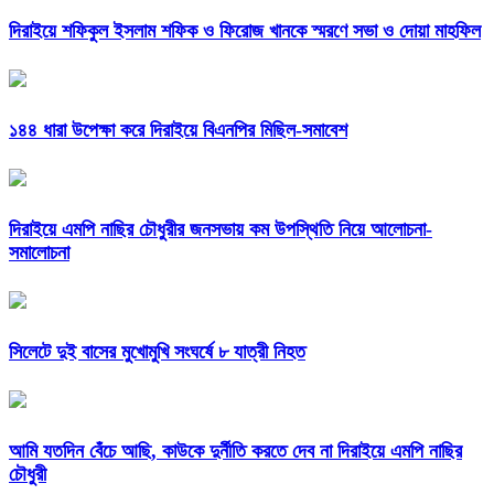
দিরাইয়ে শফিকুল ইসলাম শফিক ও ফিরোজ খানকে স্মরণে সভা ও দোয়া মাহফিল
১৪৪ ধারা উপেক্ষা করে দিরাইয়ে বিএনপির মিছিল-সমাবেশ
দিরাইয়ে এমপি নাছির চৌধুরীর জনসভায় কম উপস্থিতি নিয়ে আলোচনা-
সমালোচনা
সিলেটে দুই বাসের মুখোমুখি সংঘর্ষে ৮ যাত্রী নিহত
আমি যতদিন বেঁচে আছি, কাউকে দুর্নীতি করতে দেব না দিরাইয়ে এমপি নাছির
চৌধুরী