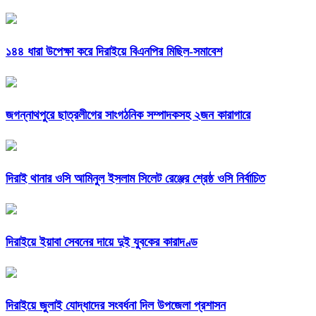
১৪৪ ধারা উপেক্ষা করে দিরাইয়ে বিএনপির মিছিল-সমাবেশ
জগন্নাথপুরে ছাত্রলীগের সাংগঠনিক সম্পাদকসহ ২জন কারাগারে
দিরাই থানার ওসি আমিনুল ইসলাম সিলেট রেঞ্জের শ্রেষ্ঠ ওসি নির্বাচিত
দিরাইয়ে ইয়াবা সেবনের দায়ে দুই যুবকের কারাদণ্ড
দিরাইয়ে জুলাই যোদ্ধাদের সংবর্ধনা দিল উপজেলা প্রশাসন