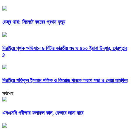
ডেঙ্গুর থাবা: সিলেটে বছরের প্রথম মৃত্যু
দিরাইয়ে পৃথক অভিযানে ৯ লিটার ভারতীয় মদ ও ৪০০ ইয়াবা উদ্ধার, গ্রেপ্তার
২
দিরাইয়ে শফিকুল ইসলাম শফিক ও ফিরোজ খানকে স্মরণে সভা ও দোয়া মাহফিল
সর্বশেষ
এসএসসি পরীক্ষার ফলাফল কাল, যেভাবে জানা যাবে