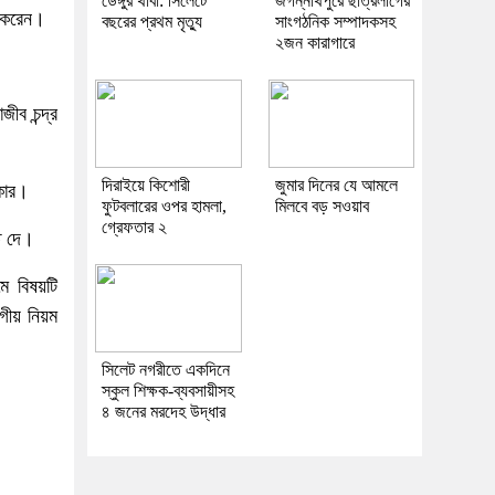
ডেঙ্গুর থাবা: সিলেটে
জগন্নাথপুরে ছাত্রলীগের
ত করেন।
বছরের প্রথম মৃত্যু
সাংগঠনিক সম্পাদকসহ
২জন কারাগারে
ীব চন্দ্র
দিরাইয়ে কিশোরী
জুমার দিনের যে আমলে
রকার।
ফুটবলারের ওপর হামলা,
মিলবে বড় সওয়াব
গ্রেফতার ২
তি দে।
মে বিষয়টি
ীয় নিয়ম
সিলেট নগরীতে একদিনে
স্কুল শিক্ষক-ব্যবসায়ীসহ
৪ জনের মরদেহ উদ্ধার