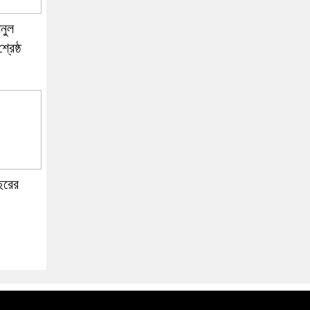
নুল
রেষ্ঠ
বছরের