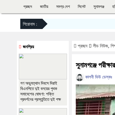
প্রচ্ছদ
জাতীয়
সমগ্র দেশ
সিলেট
সুনামগঞ্জ
হব
শিরোনাম :
প্রচ্ছদ
লীড নিউজ
,
শিক
জনপ্রিয়
সুনামগঞ্জে পরীক্
কালনী ভিউ ডেস্কঃ
গণ অভ্যুত্থান দিবসে দিরাই
বিএনপিতে দুই বলয়ের পৃথক
সমাবেশের ঘোষণা: শক্তি
প্রদর্শনের প্রস্তুতিতে দুই পক্ষ