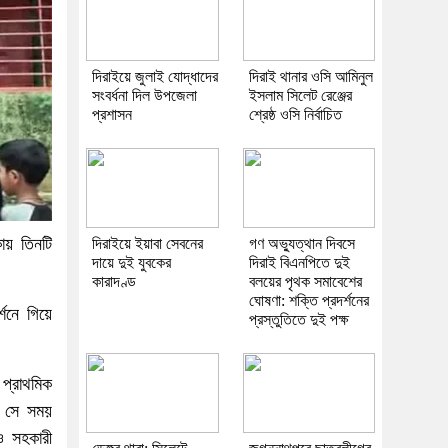
দিরাইয়ে জুলাই যোদ্ধাদের
দিরাই থানার ওসি আমিনুল
সংবর্ধনা দিল উপজেলা
ইসলাম সিলেট রেঞ্জের
প্রশাসন
শ্রেষ্ঠ ওসি নির্বাচিত
কায় তিনটি
দিরাইয়ে ইয়াবা সেবনের
গণ অভ্যুত্থান দিবসে
দায়ে দুই যুবকের
দিরাই বিএনপিতে দুই
কারাদণ্ড
বলয়ের পৃথক সমাবেশের
ঘোষণা: শক্তি প্রদর্শনের
্শনে গিয়ে
প্রস্তুতিতে দুই পক্ষ
প্রাথমিক
ন। সে সময়
ও সহকারী