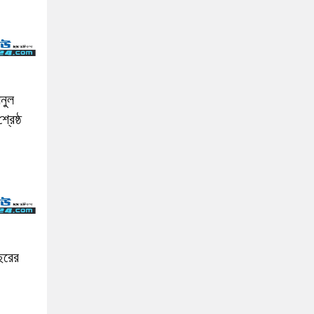
নুল
রেষ্ঠ
বছরের