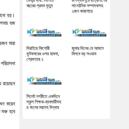
ডেঙ্গুর থাবা: সিলেটে
জগন্নাথপুরে ছাত্রলীগের
বছরের প্রথম মৃত্যু
সাংগঠনিক সম্পাদকসহ
২জন কারাগারে
ানানো হয়।
থাপনায় হজ
চজন মারা
দিরাইয়ে কিশোরী
জুমার দিনের যে আমলে
ফুটবলারের ওপর হামলা,
মিলবে বড় সওয়াব
গ্রেফতার ২
পরিচালনা
য় রয়েছেন
সিলেট নগরীতে একদিনে
স্কুল শিক্ষক-ব্যবসায়ীসহ
োধন করেন
৪ জনের মরদেহ উদ্ধার
 শুরু হবে