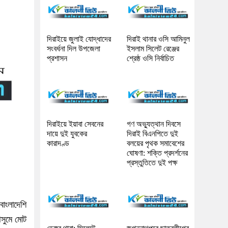
দিরাইয়ে জুলাই যোদ্ধাদের
দিরাই থানার ওসি আমিনুল
সংবর্ধনা দিল উপজেলা
ইসলাম সিলেট রেঞ্জের
প্রশাসন
শ্রেষ্ঠ ওসি নির্বাচিত
দিরাইয়ে ইয়াবা সেবনের
গণ অভ্যুত্থান দিবসে
দায়ে দুই যুবকের
দিরাই বিএনপিতে দুই
কারাদণ্ড
বলয়ের পৃথক সমাবেশের
ঘোষণা: শক্তি প্রদর্শনের
প্রস্তুতিতে দুই পক্ষ
াংলাদেশি
ৌসুমে মোট