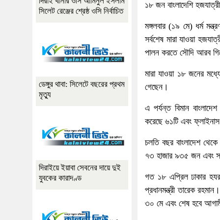
দিরাই থানার ওসি আমিনুল ইসলাম
১৮ জন বাংলাদেশি হজযাত্রী
সিলেট রেঞ্জের শ্রেষ্ঠ ওসি নির্বাচিত
মঙ্গলবার (১৯ মে) ধর্ম মন
সর্বশেষ মারা যাওয়া হজযাত
পালন করতে সৌদি আরব গিয়
মারা যাওয়া ১৮ জনের মধ্য
ডেঙ্গুর থাবা: সিলেটে বছরের প্রথম
গেছেন।
মৃত্যু
এ পর্যন্ত বিমান বাংলাদ
করেছে ৬১টি এবং ফ্লাইনা
চলতি বছর বাংলাদেশ থেকে
৭৩ হাজার ৯৩৫ জন এবং সর
দিরাইয়ে ইয়াবা সেবনের দায়ে দুই
গত ১৮ এপ্রিল ঢাকার হযরত
যুবকের কারাদণ্ড
প্রধানমন্ত্রী তারেক রহম
৩০ মে এবং শেষ হবে আগা