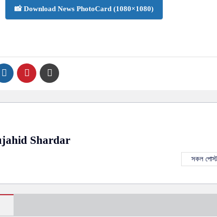
📸 Download News PhotoCard (1080×1080)
jahid Shardar
সকল পোস্ট