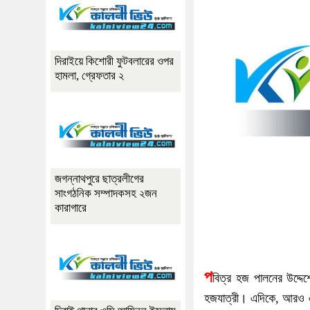
দিরাইয়ে কিশোরী ফুটবলারের ওপর
হামলা, গ্রেফতার ২
জগন্নাথপুরে ছাত্রলীগের
সাংগঠনিক সম্পাদকসহ ২জন
কারাগারে
প
বিত্র হজ পালনের উদ্দে
হজযাত্রী। এদিকে, আরও এক 