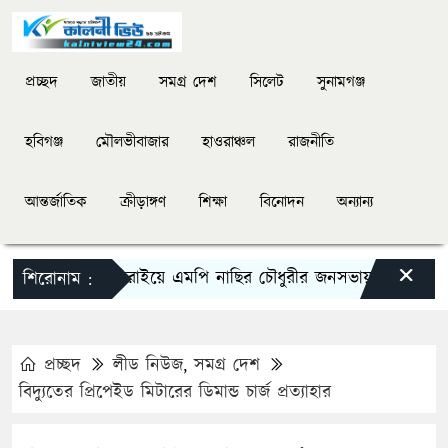
প্রচ্ছদ
জাতীয়
সমগ্র দেশ
সিলেট
সুনামগঞ্জ
হবিগঞ্জ
মৌলভীবাজার
হাওরাঞ্চল
রাজনীতি
আন্তর্জাতিক
ক্রীড়াঙ্গণ
শিক্ষা
বিনোদন
অন্যান্য
×
দিরাইয়ে এমপি নাছির চৌধুরীর জনসভায় কম উপস্থিতি
শিরোনাম :
প্রচ্ছদ
লীড নিউজ
,
সমগ্র দেশ
বিদ্যুতের প্রিপেইড মিটারের ডিমান্ড চার্জ প্রত্যাহার