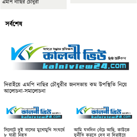
এমপি নাছির চৌধুরী
সর্বশেষ
দিরাইয়ে এমপি নাছির চৌধুরীর জনসভায় কম উপস্থিতি নিয়ে
আলোচনা-সমালোচনা
সিলেটে দুই বাসের মুখোমুখি সংঘর্ষে
আমি যতদিন বেঁচে আছি, কাউকে
৮ যাত্রী নিহত
দুর্নীতি করতে দেব না দিরাইয়ে