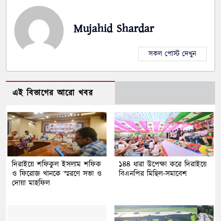
Mujahid Shardar
সকল পোস্ট দেখুন
এই বিভাগের আরো খবর
দিরাইয়ে শফিকুল ইসলাম শফিক
১৪৪ ধারা উপেক্ষা করে দিরাইয়ে
ও ফিরোজ খানকে স্মরণে সভা ও
বিএনপির মিছিল-সমাবেশ
দোয়া মাহফিল