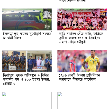
আলোচনা-সমালোচনা
সিলেটে দুই বাসের মুখোমুখি সংঘর্ষে
আমি যতদিন বেঁচে আছি, কাউকে
৮ যাত্রী নিহত
দুর্নীতি করতে দেব না দিরাইয়ে
এমপি নাছির চৌধুরী
দিরাইয়ে পৃথক অভিযানে ৯ লিটার
১২৪৬ কোটি টাকায় ব্রাজিলিয়ান
ভারতীয় মদ ও ৪০০ ইয়াবা উদ্ধার,
তারকাকে কিনেছে আর্সেনাল
গ্রেপ্তার ২