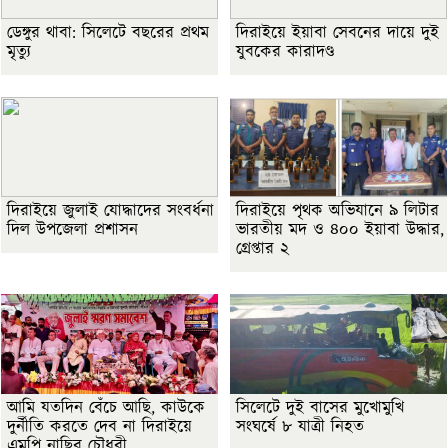
ডেঙ্গুর থাবা: সিলেটে বছরের প্রথম
দিরাইয়ে ইয়াবা সেবনের দায়ে দুই
মৃত্যু
যুবকের কারাদণ্ড
দিরাইয়ে জুলাই যোদ্ধাদের সংবর্ধনা
দিরাইয়ে পৃথক অভিযানে ৯ লিটার
দিল উপজেলা প্রশাসন
ভারতীয় মদ ও ৪০০ ইয়াবা উদ্ধার,
গ্রেপ্তার ২
আমি যতদিন বেঁচে আছি, কাউকে
সিলেটে দুই বাসের মুখোমুখি
দুর্নীতি করতে দেব না দিরাইয়ে
সংঘর্ষে ৮ যাত্রী নিহত
এমপি নাছির চৌধুরী