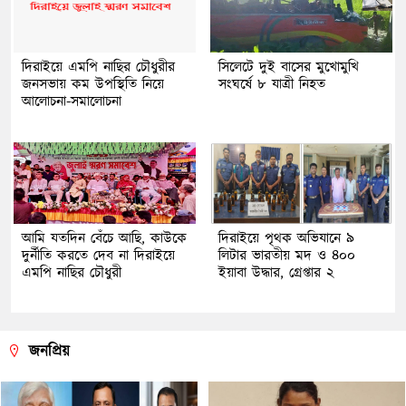
দিরাইয়ে এমপি নাছির চৌধুরীর
সিলেটে দুই বাসের মুখোমুখি
জনসভায় কম উপস্থিতি নিয়ে
সংঘর্ষে ৮ যাত্রী নিহত
আলোচনা-সমালোচনা
আমি যতদিন বেঁচে আছি, কাউকে
দিরাইয়ে পৃথক অভিযানে ৯
দুর্নীতি করতে দেব না দিরাইয়ে
লিটার ভারতীয় মদ ও ৪০০
এমপি নাছির চৌধুরী
ইয়াবা উদ্ধার, গ্রেপ্তার ২
জনপ্রিয়