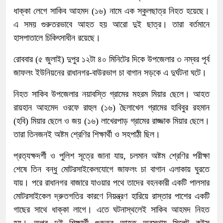
ধাক্কা লেগে সাকিব আহমদ (১৬) নামে এক স্কুলছাত্র নিহত হয়েছে।
এ সময় গুরুতরভাবে আহত হয় আরো দুই ছাত্র। তারা বর্তমানে
হাসপাতালে চিকিৎসাধীন রয়েছে।
রোববার (৫ জুলাই) দুপুর ১২টা ৪০ মিনিটের দিকে উপজেলার ৩ নম্বর পূর্ব
জাফলং ইউনিয়নের রাধানগর-বাউরভাগ চা বাগান সড়কে এ দুর্ঘটনা ঘটে।
নিহত সাকিব উপজেলার নয়াবস্তি গ্রামের মহরম মিয়ার ছেলে। আহত
রায়হান আহমেদ ওরফে রাহুল (১৬) ছৈলাখেল গ্রামের হাবিবুর রহমান
(হবি) মিয়ার ছেলে ও জয় (১৬) লাখেরপাড় গ্রামের রাজ্জাক মিয়ার ছেলে।
তারা তিনজনই অষ্টম শ্রেণির শিক্ষার্থী ও সহপাঠী ছিল।
প্রত্যক্ষদর্শী ও পুলিশ সূত্রে জানা যায়, চলমান অষ্টম শ্রেণির পরীক্ষা
শেষে তিন বন্ধু মোটরসাইকেলযোগে জাফলং চা বাগান এলাকায় ঘুরতে
যায়। পরে রাধানগর বাজারে যাওয়ার পথে তাদের বহনকারী একটি পালসার
মোটরসাইকেল দ্রুতগতির কারণে নিয়ন্ত্রণ হারিয়ে রাস্তার পাশের একটি
গাছের সাথে ধাক্কা লাগে। এতে ঘটনাস্থলেই সাকিব আহমদ নিহত
হয়। অপর দুই শিক্ষার্থী গুরুতর আহত অবস্থায় সিলেট কুইন্স