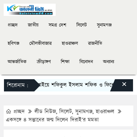
প্রচ্ছদ
জাতীয়
সমগ্র দেশ
সিলেট
সুনামগঞ্জ
হবিগঞ্জ
মৌলভীবাজার
হাওরাঞ্চল
রাজনীতি
আন্তর্জাতিক
ক্রীড়াঙ্গণ
শিক্ষা
বিনোদন
অন্যান্য
×
দিরাইয়ে শফিকুল ইসলাম শফিক ও ফিরোজ খানকে স্মর
শিরোনাম :
প্রচ্ছদ
লীড নিউজ
,
সিলেট
,
সুনামগঞ্জ
,
হাওরাঞ্চল
একসঙ্গে ৪ সন্তানের জন্ম দিলেন দিরাই’র মমতা