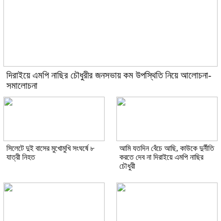
দিরাইয়ে এমপি নাছির চৌধুরীর জনসভায় কম উপস্থিতি নিয়ে আলোচনা-
সমালোচনা
সিলেটে দুই বাসের মুখোমুখি সংঘর্ষে ৮
আমি যতদিন বেঁচে আছি, কাউকে দুর্নীতি
যাত্রী নিহত
করতে দেব না দিরাইয়ে এমপি নাছির
চৌধুরী