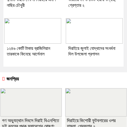
নাছির চৌধুরী
গ্রেপ্তার ২
১২৪৬ কোটি টাকায় ব্রাজিলিয়ান
দিরাইয়ে জুলাই যোদ্ধাদের সংবর্ধনা
তারকাকে কিনেছে আর্সেনাল
দিল উপজেলা প্রশাসন
জনপ্রিয়
গণ অভ্যুত্থান দিবসে দিরাই বিএনপিতে
দিরাইয়ে কিশোরী ফুটবলারের ওপর
দুই বলয়ের পৃথক সমাবেশের ঘোষণা:
হামলা, গ্রেফতার ২