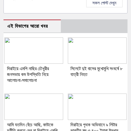
সকল পোস্ট দেখুন
এই বিভাগের আরো খবর
দিরাইয়ে এমপি নাছির চৌধুরীর
সিলেটে দুই বাসের মুখোমুখি সংঘর্ষে ৮
জনসভায় কম উপস্থিতি নিয়ে
যাত্রী নিহত
আলোচনা-সমালোচনা
আমি যতদিন বেঁচে আছি, কাউকে
দিরাইয়ে পৃথক অভিযানে ৯ লিটার
দুর্নীতি করতে দেব না দিরাইয়ে এমপি
ভারতীয় মদ ও ৪০০ ইয়াবা উদ্ধার,