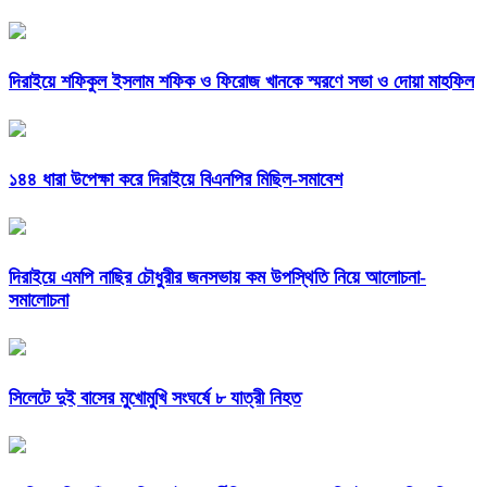
দিরাইয়ে শফিকুল ইসলাম শফিক ও ফিরোজ খানকে স্মরণে সভা ও দোয়া মাহফিল
১৪৪ ধারা উপেক্ষা করে দিরাইয়ে বিএনপির মিছিল-সমাবেশ
দিরাইয়ে এমপি নাছির চৌধুরীর জনসভায় কম উপস্থিতি নিয়ে আলোচনা-
সমালোচনা
সিলেটে দুই বাসের মুখোমুখি সংঘর্ষে ৮ যাত্রী নিহত