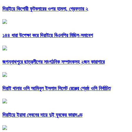
দিরাইয়ে কিশোরী ফুটবলারের ওপর হামলা, গ্রেফতার ২
১৪৪ ধারা উপেক্ষা করে দিরাইয়ে বিএনপির মিছিল-সমাবেশ
জগন্নাথপুরে ছাত্রলীগের সাংগঠনিক সম্পাদকসহ ২জন কারাগারে
দিরাই থানার ওসি আমিনুল ইসলাম সিলেট রেঞ্জের শ্রেষ্ঠ ওসি নির্বাচিত
দিরাইয়ে ইয়াবা সেবনের দায়ে দুই যুবকের কারাদণ্ড