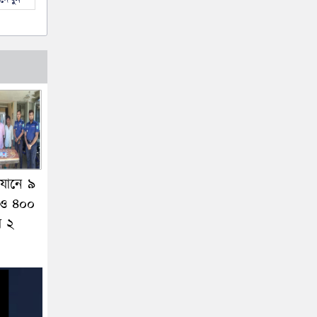
যানে ৯
 ও ৪০০
ার ২