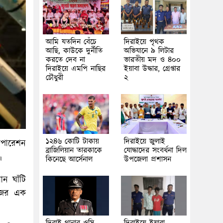
আমি যতদিন বেঁচে
দিরাইয়ে পৃথক
আছি, কাউকে দুর্নীতি
অভিযানে ৯ লিটার
করতে দেব না
ভারতীয় মদ ও ৪০০
দিরাইয়ে এমপি নাছির
ইয়াবা উদ্ধার, গ্রেপ্তার
চৌধুরী
২
১২৪৬ কোটি টাকায়
দিরাইয়ে জুলাই
‘অপারেশন
ব্রাজিলিয়ান তারকাকে
যোদ্ধাদের সংবর্ধনা দিল
।
কিনেছে আর্সেনাল
উপজেলা প্রশাসন
ান ঘাঁটি
জের এক