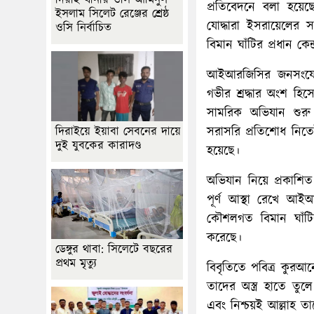
দিরাই থানার ওসি আমিনুল
প্রতিবেদনে বলা হয়ে
ইসলাম সিলেট রেঞ্জের শ্রেষ্ঠ
যোদ্ধারা ইসরায়েলের 
ওসি নির্বাচিত
বিমান ঘাঁটির প্রধান কেন
আইআরজিসির জনসংযোগ দ
গভীর শ্রদ্ধার অংশ হ
সামরিক অভিযান শুরু হ
সরাসরি প্রতিশোধ নিতে
দিরাইয়ে ইয়াবা সেবনের দায়ে
দুই যুবকের কারাদণ্ড
হয়েছে।
অভিযান নিয়ে প্রকাশিত
পূর্ণ আস্থা রেখে আ
কৌশলগত বিমান ঘাঁটির গু
করেছে।
ডেঙ্গুর থাবা: সিলেটে বছরের
প্রথম মৃত্যু
বিবৃতিতে পবিত্র কুরআ
তাদের অস্ত্র হাতে ত
এবং নিশ্চয়ই আল্লাহ তা