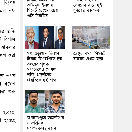
দিরাই থানার ওসি
দিরাইয়ে ইয়াবা
র বিশেষ
আমিনুল ইসলাম
সেবনের দায়ে দুই
 তেল নফ
সিলেট রেঞ্জের শ্রেষ্ঠ
যুবকের কারাদণ্ড
ওসি নির্বাচিত
র প্রতি
ই বিশাল
 হামলার
গণ অভ্যুত্থান দিবসে
ডেঙ্গুর থাবা: সিলেটে
্লেখ করা
দিরাই বিএনপিতে দুই
বছরের প্রথম মৃত্যু
বলয়ের পৃথক
সমাবেশের ঘোষণা:
শক্তি প্রদর্শনের
াহর ওপর
প্রস্তুতিতে দুই পক্ষ
েল নফের
সর’ শুরু
 হয়েছে,
জগন্নাথপুরে ছাত্রলীগের
া হয়েছে
সাংগঠনিক
সম্পাদকসহ ২জন