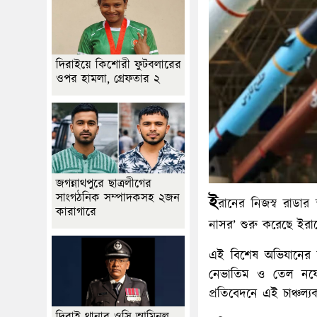
দিরাইয়ে কিশোরী ফুটবলারের
ওপর হামলা, গ্রেফতার ২
জগন্নাথপুরে ছাত্রলীগের
সাংগঠনিক সম্পাদকসহ ২জন
ই
রানের নিজস্ব রাডার 
কারাগারে
নাসর’ শুরু করেছে ইরা
এই বিশেষ অভিযানের অধী
নেভাতিম ও তেল নফ
প্রতিবেদনে এই চাঞ্চল্