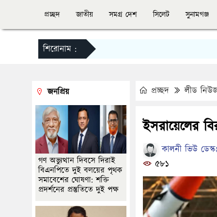
প্রচ্ছদ
জাতীয়
সমগ্র দেশ
সিলেট
সুনামগঞ্জ
শিরোনাম :
প্রচ্ছদ
লীড নিউ
জনপ্রিয়
ইসরায়েলের বির
কালনী ভিউ ডেস্ক
গণ অভ্যুত্থান দিবসে দিরাই
৫৮১
বিএনপিতে দুই বলয়ের পৃথক
সমাবেশের ঘোষণা: শক্তি
প্রদর্শনের প্রস্তুতিতে দুই পক্ষ