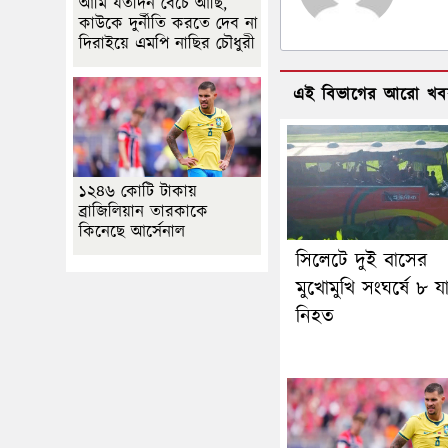
আমি যতদিন বেঁচে আছি,
কাউকে দুর্নীতি করতে দেব না
দিরাইয়ে এমপি নাছির চৌধুরী
এই বিভাগের আরো খব
১২৪৬ কোটি টাকায়
ব্রাজিলিয়ান তারকাকে
কিনেছে আর্সেনাল
সিলেটে দুই বাসের
মুখোমুখি সংঘর্ষে ৮ যাত
নিহত