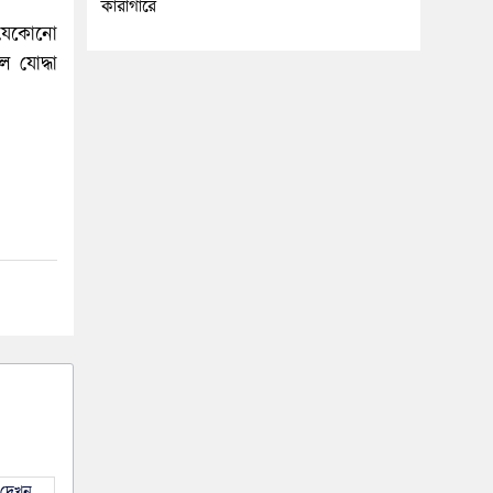
কারাগারে
র যেকোনো
 যোদ্ধা
দেখুন