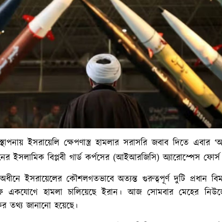
স্থাপনায় ইসরায়েলি ক্ষেপণাস্ত্র হামলার সরাসরি জবাব দিতে এবার 
নের ইসলামিক বিপ্লবী গার্ড কর্পসের (আইআরজিসি) অ্যারোস্পেস ফোর্স
নে ইসরায়েলের কৌশলগতভাবে অত্যন্ত গুরুত্বপূর্ণ দুটি প্রধান বিম
ে একযোগে হামলা চালিয়েছে ইরান। আজ সোমবার মেহের নিউ
যকর তথ্য জানানো হয়েছে।