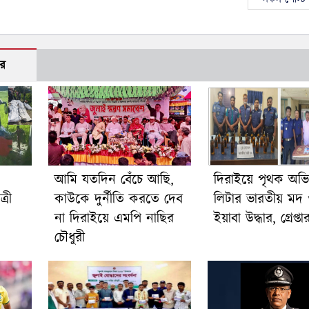
র
আমি যতদিন বেঁচে আছি,
দিরাইয়ে পৃথক অভি
্রী
কাউকে দুর্নীতি করতে দেব
লিটার ভারতীয় মদ
না দিরাইয়ে এমপি নাছির
ইয়াবা উদ্ধার, গ্রেপ্ত
চৌধুরী