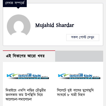
লেখক সম্পর্কে
Mujahid Shardar
সকল পোস্ট দেখুন
এই বিভাগের আরো খবর
দিরাইয়ে এমপি নাছির চৌধুরীর
সিলেটে দুই বাসের মুখোমুখি
জনসভায় কম উপস্থিতি নিয়ে
সংঘর্ষে ৮ যাত্রী নিহত
আলোচনা-সমালোচনা