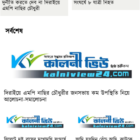
দুর্নীতি করতে দেব না দিরাইয়ে
সংঘর্ষে ৮ যাত্রী নিহত
এমপি নাছির চৌধুরী
সর্বশেষ
দিরাইয়ে এমপি নাছির চৌধুরীর জনসভায় কম উপস্থিতি নিয়ে
আলোচনা-সমালোচনা
সিলেটে দুই বাসের মুখোমুখি সংঘর্ষে
আমি যতদিন বেঁচে আছি, কাউকে